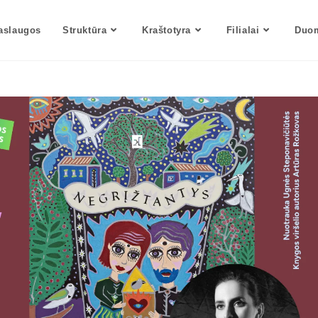
aslaugos
Struktūra
Kraštotyra
Filialai
Duom