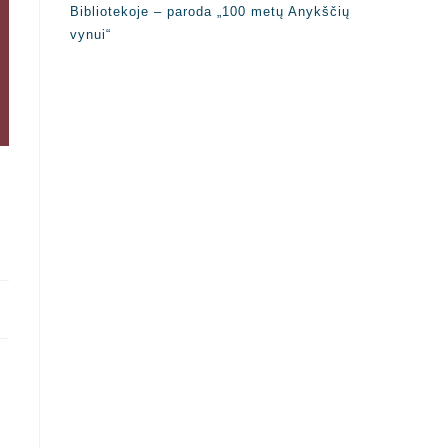
Bibliotekoje – paroda „100 metų Anykščių
vynui“