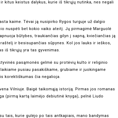
 ir kitus keistus dalykus, kurie iš tikrųjų nutinka, nes negali
sta kaime. Tėvai ją nusipirko Rygos turguje už dalgio
nčio nuspėti bet kokio vaiko ateitį. Jų pirmagimė Marguolė
apnuoja būtybes, traukiančias gilyn į sapną, kviečiančias ją
 raštelį ir besisupančias sūpynes. Kol jos lauks ir ieškos,
s iš tikrųjų yra tas gyvenimas.
yvinės pasąmonės gelmė su protėvių kulto ir religinio
elaikiame pusiau pasakiškame, grubiame ir juokingame
nis korektiškumas čia negalioja.
vena Vilniuje. Baigė taikomąją istoriją. Pirmas jos romanas
ga (pirmą kartą laimėjo debiutinė knyga), pelnė Liudo
su tais, kurie gulėjo po tais antkapiais, mano bandymas