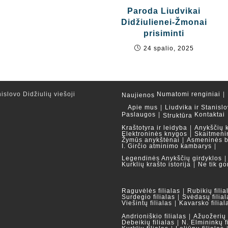
Paroda Liudvikai
Didžiulienei-Žmonai
prisiminti
24 spalio, 2025
islovo Didžiulių viešoji
Numatomi renginiai
Naujienos
Apie mus
Liudvika ir Stanislo
Paslaugos
Kontaktai
Struktūra
Kraštotyra ir leidyba
Anykščių 
Elektroninės knygos
Skaitmeni
Žymūs anykštėnai
Asmeninės b
I. Girčio atminimo kambarys
Legendinės Anykščių girdyklos
Kurklių krašto istorija
Ne tik go
Raguvėlės filialas
Rubikių filia
Surdegio filialas
Svėdasų filial
Viešintų filialas
Kavarsko filial
Andrioniškio filialas
Ažuožerių f
Debeikių filialas
N. Elmininkų f