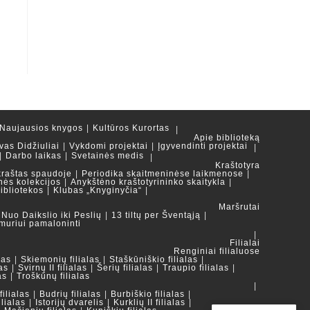
Naujausios knygos
Kultūros Kurortas
Apie biblioteką
vas Didžiuliai
Vykdomi projektai
Įgyvendinti projektai
Darbo laikas
Svetainės medis
Kraštotyra
kraštas spaudoje
Periodika skaitmeninėse laikmenose
nės kolekcijos
Anykštėno kraštotyrininko skaitykla
ibliotekos
Klubas „Knyginyčia“
Maršrutai
Nuo Daikslio iki Peslių
13 tiltų per Šventąją
muriui pamaloninti
Filialai
Renginiai filialuose
las
Skiemonių filialas
Staškūniškio filialas
as
Svirnų II filialas
Šerių filialas
Traupio filialas
as
Troškūnų filialas
ilialas
Budrių filialas
Burbiškio filialas
ilialas
Istorijų dvarelis
Kurklių II filialas