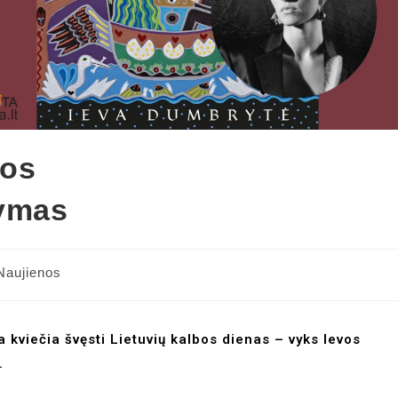
gos
tymas
Naujienos
ka kviečia švęsti Lietuvių kalbos dienas – vyks Ievos
.