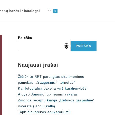
enų bazės ir katalogai
0
Paieška
PAIEŠKA
Naujausi įrašai
Žiūrėkite RRT parengtas skaitmenines
pamokas ,,Saugesnis internetas“
Kai fotografija pakelia virš kasdienybės:
Aloyzo Janušio jubiliejinis vakaras
Žmonos receptų knyga „Lietuvos gaspadinė“
išversta į anglų kalbą
Tapk bibliotekos edukatoriumi!