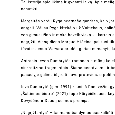
Tai istorija apie likimą ir gydantį laiką. Apie meilę
nenutikti.
Mergaitės vardu Ryga neatnešė gandras, kaip įpra
antgalį. Vėliau Ryga ištekėjo už Vaitiekaus, gali
vos gimusi žino ir moka beveik viską. Ji kartais s
negrįžti. Vieną dieną Marguolė išeina, palikusi tik
tėvai ir sesuo Varvara pradės geriau numanyti, ka
Antrasis Ievos Dumbrytės romanas – mūsų kolekt
sinkretizmo fragmentais. Šiame beerdviame ir b
pasaulyje galime išgirsti savo protėvius, o politi
Ieva Dumbrytė (gim. 1991) kilusi iš Panevėžio, gy
„Šaltienos bistro“ (2021) tapo Kūrybiškiausia kny
Dovydėno ir Dausų šeimos premijas.
„Negrįžtantys“ – tai mano bandymas pasikalbėti 