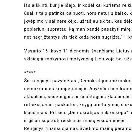
išsiaiškinti, kur jie išėjo, ir kodėl kai kuriems r
ūsai ir taip patinka dainuoti, nors neturiu balso, k
įkvėpimo visai nereikėjo, užrašiau tik tai, kas dėjo
popieriun, supratau, ką man bandė pasakyti mirę. Pa
net negrįžtantys vis tiek kada nors sugrįžta,“ – k
Vasario 16–kovo 11 dienomis švenčiame Lietuvių 
sklaidą ir mokymosi motyvaciją Lietuvoje bei užs
*****
Šis renginys pažymėtas „Demokratijos mikroskopo“ 
demokratines kompetencijas Anykščių bendruomen
aktualiais, sudėtingais ar nepatogiais klausimai
refleksijomis, paskaitos, knygų pristatymai, disku
klausimais. Po šiuo „Demokratijos mikroskopu“ na
ir giliau suprasti reiškinius mūsų visuomenėje.
Renginys finansuojamas Švietimo mainų paramo