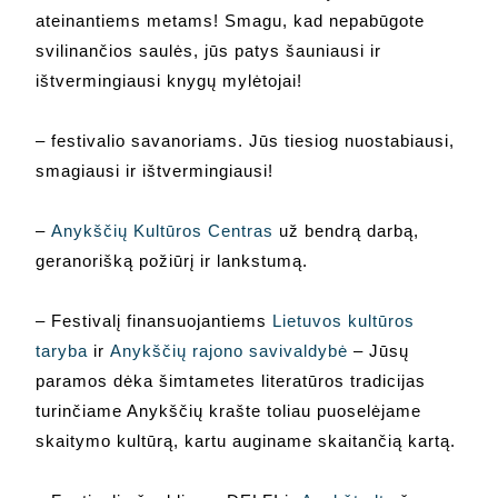
ateinantiems metams! Smagu, kad nepabūgote
svilinančios saulės, jūs patys šauniausi ir
ištvermingiausi knygų mylėtojai!
– festivalio savanoriams. Jūs tiesiog nuostabiausi,
smagiausi ir ištvermingiausi!
–
Anykščių Kultūros Centras
už bendrą darbą,
geranorišką požiūrį ir lankstumą.
– Festivalį finansuojantiems
Lietuvos kultūros
taryba
ir
Anykščių rajono savivaldybė
– Jūsų
paramos dėka šimtametes literatūros tradicijas
turinčiame Anykščių krašte toliau puoselėjame
skaitymo kultūrą, kartu auginame skaitančią kartą.