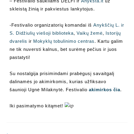
– Festivalio šaukliams DELFI ir
Anykšta.lt
už
skleistą žinią ir pakviestus lankytojus.
-Festivalio organizatorių komandai iš
Anykščių L. ir
S. Didžiulių viešoji biblioteka
,
Vaikų žemė
,
Istorijų
dvarelis
ir
Mokyklų tobulinimo centras
. Kartu galim
ne tik nuversti kalnus, bet surėmę pečius ir juos
pastatyti!
Su nostalgija prisimindami prabėgusį savaitgalį
dalinamės jo akimirkomis, kurias užfiksavo
šaunioji Ugnė Milaknytė. Festivalio
akimirkos čia
.
Iki pasimatymo kitąmet!