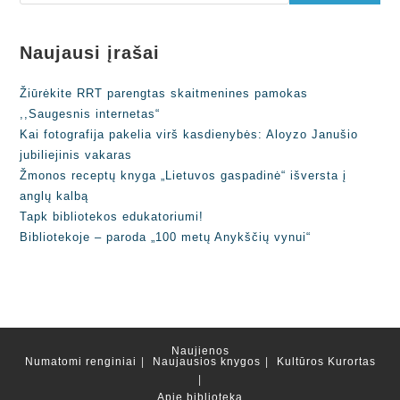
Naujausi įrašai
Žiūrėkite RRT parengtas skaitmenines pamokas
,,Saugesnis internetas“
Kai fotografija pakelia virš kasdienybės: Aloyzo Janušio
jubiliejinis vakaras
Žmonos receptų knyga „Lietuvos gaspadinė“ išversta į
anglų kalbą
Tapk bibliotekos edukatoriumi!
Bibliotekoje – paroda „100 metų Anykščių vynui“
Naujienos
Numatomi renginiai
Naujausios knygos
Kultūros Kurortas
Apie biblioteką