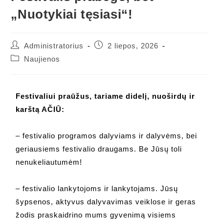
„Nuotykiai tęsiasi“!
Administratorius
2 liepos, 2026
Naujienos
Festivaliui praūžus, tariame didelį, nuoširdų ir
karštą AČIŪ:
– festivalio programos dalyviams ir dalyvėms, bei
geriausiems festivalio draugams. Be Jūsų toli
nenukeliautumėm!
– festivalio lankytojoms ir lankytojams. Jūsų
šypsenos, aktyvus dalyvavimas veiklose ir geras
žodis praskaidrino mums gyvenimą visiems