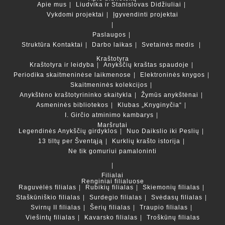
Apie mus
Liudvika ir Stanislovas Didžiuliai
Vykdomi projektai
Įgyvendinti projektai
Paslaugos
Struktūra
Kontaktai
Darbo laikas
Svetainės medis
Kraštotyra
Kraštotyra ir leidyba
Anykščių kraštas spaudoje
Periodika skaitmeninėse laikmenose
Elektroninės knygos
Skaitmeninės kolekcijos
Anykštėno kraštotyrininko skaitykla
Žymūs anykštėnai
Asmeninės bibliotekos
Klubas „Knyginyčia“
I. Girčio atminimo kambarys
Maršrutai
Legendinės Anykščių girdyklos
Nuo Daikslio iki Peslių
13 tiltų per Šventąją
Kurklių krašto istorija
Ne tik gomuriui pamaloninti
Filialai
Renginiai filialuose
Raguvėlės filialas
Rubikių filialas
Skiemonių filialas
Staškūniškio filialas
Surdegio filialas
Svėdasų filialas
Svirnų II filialas
Šerių filialas
Traupio filialas
Viešintų filialas
Kavarsko filialas
Troškūnų filialas