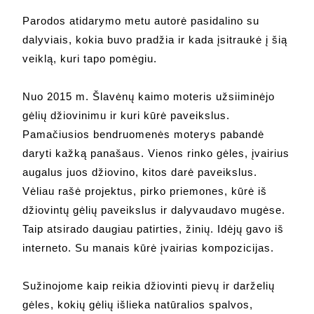
Parodos atidarymo metu autorė pasidalino su
dalyviais, kokia buvo pradžia ir kada įsitraukė į šią
veiklą, kuri tapo pomėgiu.
Nuo 2015 m. Šlavėnų kaimo moteris užsiiminėjo
gėlių džiovinimu ir kuri kūrė paveikslus.
Pamačiusios bendruomenės moterys pabandė
daryti kažką panašaus. Vienos rinko gėles, įvairius
augalus juos džiovino, kitos darė paveikslus.
Vėliau rašė projektus, pirko priemones, kūrė iš
džiovintų gėlių paveikslus ir dalyvaudavo mugėse.
Taip atsirado daugiau patirties, žinių. Idėjų gavo iš
interneto. Su manais kūrė įvairias kompozicijas.
Sužinojome kaip reikia džiovinti pievų ir darželių
gėles, kokių gėlių išlieka natūralios spalvos,