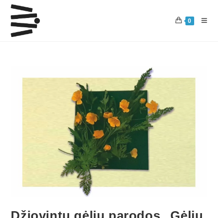
0
Džiovintų gėlių parodos „Gėlių