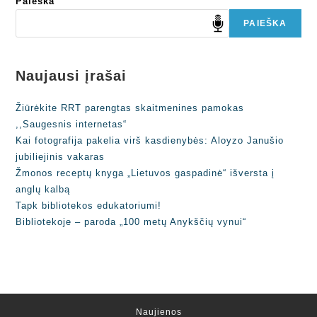
Paieška
PAIEŠKA
Naujausi įrašai
Žiūrėkite RRT parengtas skaitmenines pamokas
,,Saugesnis internetas“
Kai fotografija pakelia virš kasdienybės: Aloyzo Janušio
jubiliejinis vakaras
Žmonos receptų knyga „Lietuvos gaspadinė“ išversta į
anglų kalbą
Tapk bibliotekos edukatoriumi!
Bibliotekoje – paroda „100 metų Anykščių vynui“
Naujienos