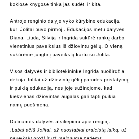
kokiose knygose tinka jas sudėti ir kita.
Antroje renginio dalyje vyko kūrybinė edukacija,
kuri Jolitai buvo pirmoji. Edukacijos metu dalyvės
Diana, Liuda, Silvija ir Ingrida sukūrė rankų darbo
vienetinius paveikslus iš džiovintų gėlių. O vieną
sukūrėme jungtinį paveikslą kartu su Jolita.
Visos dalyvės ir bibliotekininkė Ingrida nuoširdžiai
dėkoja Jolitai už džiovintų gėlių parodos pristatymą
ir puikią edukaciją, nes joje sužinojome, kad
kiekvienas džiovintas augalas gali tapti puikia
namų puošmena.
Dalinamės dalyvės atsiliepimu apie renginį:
„Labai ačiū Jolitai, už nuostabiai praleistą laiką, už
paveikslų grožį ir už malonumą patiems