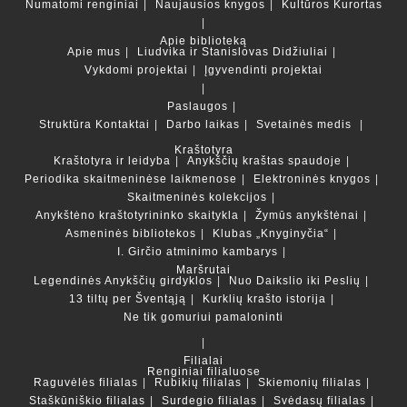
Numatomi renginiai
Naujausios knygos
Kultūros Kurortas
Apie biblioteką
Apie mus
Liudvika ir Stanislovas Didžiuliai
Vykdomi projektai
Įgyvendinti projektai
Paslaugos
Struktūra
Kontaktai
Darbo laikas
Svetainės medis
Kraštotyra
Kraštotyra ir leidyba
Anykščių kraštas spaudoje
Periodika skaitmeninėse laikmenose
Elektroninės knygos
Skaitmeninės kolekcijos
Anykštėno kraštotyrininko skaitykla
Žymūs anykštėnai
Asmeninės bibliotekos
Klubas „Knyginyčia“
I. Girčio atminimo kambarys
Maršrutai
Legendinės Anykščių girdyklos
Nuo Daikslio iki Peslių
13 tiltų per Šventąją
Kurklių krašto istorija
Ne tik gomuriui pamaloninti
Filialai
Renginiai filialuose
Raguvėlės filialas
Rubikių filialas
Skiemonių filialas
Staškūniškio filialas
Surdegio filialas
Svėdasų filialas