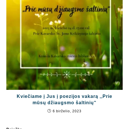
Kviečiame į Jus į poezijos vakarą ,,Prie
mūsų džiaugsmo šaltinių“
6 birželio, 2023