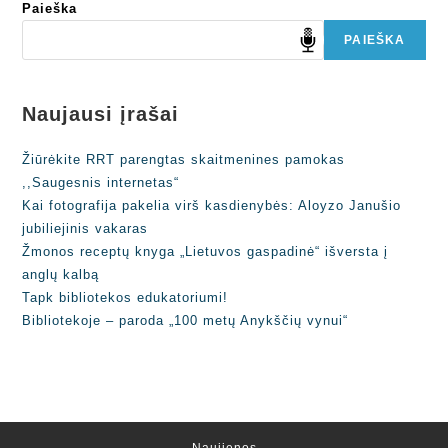
Paieška
PAIEŠKA
Naujausi įrašai
Žiūrėkite RRT parengtas skaitmenines pamokas
,,Saugesnis internetas“
Kai fotografija pakelia virš kasdienybės: Aloyzo Janušio
jubiliejinis vakaras
Žmonos receptų knyga „Lietuvos gaspadinė“ išversta į
anglų kalbą
Tapk bibliotekos edukatoriumi!
Bibliotekoje – paroda „100 metų Anykščių vynui“