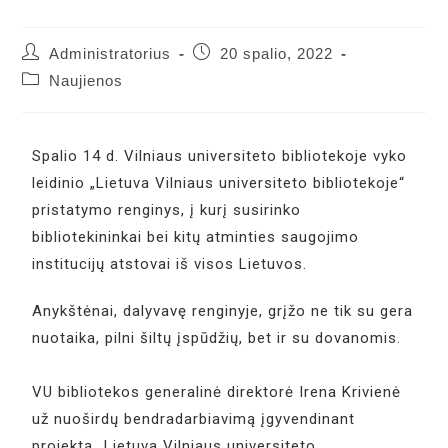
Administratorius
20 spalio, 2022
Naujienos
Spalio 14 d. Vilniaus universiteto bibliotekoje vyko
leidinio „Lietuva Vilniaus universiteto bibliotekoje“
pristatymo renginys, į kurį susirinko
bibliotekininkai bei kitų atminties saugojimo
institucijų atstovai iš visos Lietuvos.
Anykštėnai, dalyvavę renginyje, grįžo ne tik su gera
nuotaika, pilni šiltų įspūdžių, bet ir su dovanomis.
VU bibliotekos generalinė direktorė Irena Krivienė
už nuoširdų bendradarbiavimą įgyvendinant
projektą „Lietuva Vilniaus universiteto