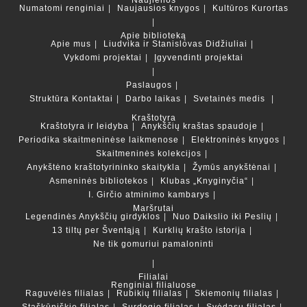
Naujienos
Numatomi renginiai
Naujausios knygos
Kultūros Kurortas
Apie biblioteką
Apie mus
Liudvika ir Stanislovas Didžiuliai
Vykdomi projektai
Įgyvendinti projektai
Paslaugos
Struktūra
Kontaktai
Darbo laikas
Svetainės medis
Kraštotyra
Kraštotyra ir leidyba
Anykščių kraštas spaudoje
Periodika skaitmeninėse laikmenose
Elektroninės knygos
Skaitmeninės kolekcijos
Anykštėno kraštotyrininko skaitykla
Žymūs anykštėnai
Asmeninės bibliotekos
Klubas „Knyginyčia“
I. Girčio atminimo kambarys
Maršrutai
Legendinės Anykščių girdyklos
Nuo Daikslio iki Peslių
13 tiltų per Šventąją
Kurklių krašto istorija
Ne tik gomuriui pamaloninti
Filialai
Renginiai filialuose
Raguvėlės filialas
Rubikių filialas
Skiemonių filialas