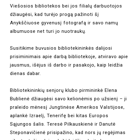
Viešosios bibliotekos bei jos filialų darbuotojos
džiaugėsi, kad turėjo progą pažinoti šį
Anykščiuose gyvenusį fotografą ir savo namų
albumuose net turi jo nuotraukų.
Susitikime buvusios bibliotekininkės dalijosi
prisiminimais apie darbą bibliotekoje, atviravo apie
jausmus, išėjus iš darbo ir pasakojo, kaip leidžia
dienas dabar.
Bibliotekininkių senjorų klubo pirmininkė Elena
Bublienė džiaugėsi savo kelionėmis po užsienį – ji
praleido mėnesį Jungtinėse Amerikos Valstijose,
aplankė Izraelį, Tenerifę bei kitas Europos
Sąjungos šalis. Teresė Pilkauskienė ir Danutė
Steponavičienė prisipažino, kad nors jų regėjimas