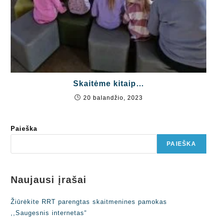
Skaitėme kitaip…
20 balandžio, 2023
Paieška
PAIEŠKA
Naujausi įrašai
Žiūrėkite RRT parengtas skaitmenines pamokas
,,Saugesnis internetas“