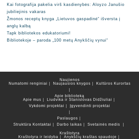
Kai fotografija pakelia virš kasdienybės: Aloyzo Janušio
jubiliejinis vakaras
Žmonos receptų knyga „Lietuvos gaspadinė“ išversta į
anglų kalbą
Tapk bibliotekos edukatoriumi!
Bibliotekoje – paroda „100 metų Anykščių vynui“
Naujienos
Numatomi renginiai
Naujausios knygos
Kultūros Kurortas
Apie biblioteką
Apie mus
Liudvika ir Stanislovas Didžiuliai
Vykdomi projektai
Įgyvendinti projektai
Paslaugos
Struktūra
Kontaktai
Darbo laikas
Svetainės medis
Kraštotyra
Kraštotyra ir leidyba
Anykščių kraštas spaudoje