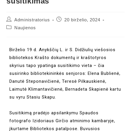
susitikimas
Administratorius
20 birželio, 2024
Naujienos
Birželio 19 d. Anykščių L. ir S. Didžiulių viešosios
bibliotekos Krašto dokumentų ir kraštotyros
skyrius tapo ypatinga susitikimo vieta – čia
susirinko bibliotekininkės senjoros: Elena Bublienė,
Danutė Steponavičienė, Teresė Pilkauskienė,
Laimutė Klimantavičienė, Bernadeta Skapienė kartu
su vyru Stasiu Skapu.
Susitikimą pradėjo apsilankymu Spaudos
fotografo Izidoriaus Girčio atminimo kambaryje,
įkurtame Bibliotekos patalpose. Buvusios