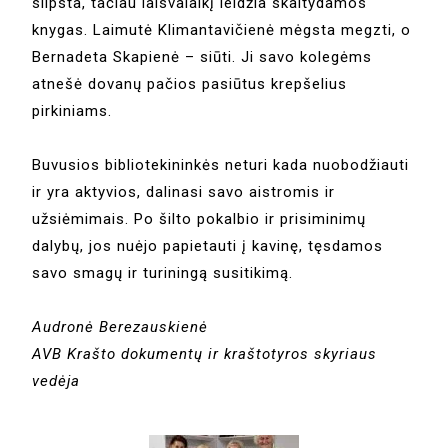
silpsta, tačiau laisvalaikį leidžia skaitydamos
knygas. Laimutė Klimantavičienė mėgsta megzti, o
Bernadeta Skapienė – siūti. Ji savo kolegėms
atnešė dovanų pačios pasiūtus krepšelius
pirkiniams.
Buvusios bibliotekininkės neturi kada nuobodžiauti
ir yra aktyvios, dalinasi savo aistromis ir
užsiėmimais. Po šilto pokalbio ir prisiminimų
dalybų, jos nuėjo papietauti į kavinę, tęsdamos
savo smagų ir turiningą susitikimą.
Audronė Berezauskienė
AVB Krašto dokumentų ir kraštotyros skyriaus
vedėja