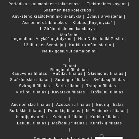
Periodika skaitmeninėse laikmenose
Elektroninės knygos
Skaitmeninės kolekcijos
Anykštėno kraštotyrininko skaitykla
Žymūs anykštėnai
Asmeninės bibliotekos
Klubas „Knyginyčia“
I. Girčio atminimo kambarys
Maršrutai
Legendinės Anykščių girdyklos
Nuo Daikslio iki Peslių
13 tiltų per Šventąją
Kurklių krašto istorija
Ne tik gomuriui pamaloninti
Filialai
Renginiai filialuose
Raguvėlės filialas
Rubikių filialas
Skiemonių filialas
Staškūniškio filialas
Surdegio filialas
Svėdasų filialas
Svirnų II filialas
Šerių filialas
Traupio filialas
Viešintų filialas
Kavarsko filialas
Troškūnų filialas
Andrioniškio filialas
Ažuožerių filialas
Budrių filialas
Burbiškio filialas
Debeikių filialas
N. Elmininkų filialas
Istorijų dvarelis
Kurklių II filialas
Kurklių filialas
Leliūnų filialas
Mačionių filialas
Kuniškių filialas
Duomenų bazės ir katalogai