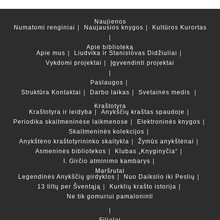
Naujienos
Numatomi renginiai
Naujausios knygos
Kultūros Kurortas
Apie biblioteką
Apie mus
Liudvika ir Stanislovas Didžiuliai
Vykdomi projektai
Įgyvendinti projektai
Paslaugos
Struktūra
Kontaktai
Darbo laikas
Svetainės medis
Kraštotyra
Kraštotyra ir leidyba
Anykščių kraštas spaudoje
Periodika skaitmeninėse laikmenose
Elektroninės knygos
Skaitmeninės kolekcijos
Anykštėno kraštotyrininko skaitykla
Žymūs anykštėnai
Asmeninės bibliotekos
Klubas „Knyginyčia“
I. Girčio atminimo kambarys
Maršrutai
Legendinės Anykščių girdyklos
Nuo Daikslio iki Peslių
13 tiltų per Šventąją
Kurklių krašto istorija
Ne tik gomuriui pamaloninti
Filialai