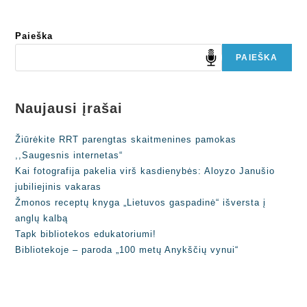
Paieška
PAIEŠKA
Naujausi įrašai
Žiūrėkite RRT parengtas skaitmenines pamokas
,,Saugesnis internetas“
Kai fotografija pakelia virš kasdienybės: Aloyzo Janušio
jubiliejinis vakaras
Žmonos receptų knyga „Lietuvos gaspadinė“ išversta į
anglų kalbą
Tapk bibliotekos edukatoriumi!
Bibliotekoje – paroda „100 metų Anykščių vynui“