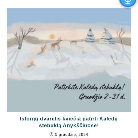
Istorijų dvarelis kviečia patirti Kalėdų
stebuklą Anykščiuose!
5 gruodžio, 2024