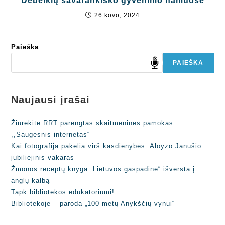
Debeikių savarankiško gyvenimo namuose
26 kovo, 2024
Paieška
PAIEŠKA
Naujausi įrašai
Žiūrėkite RRT parengtas skaitmenines pamokas
,,Saugesnis internetas“
Kai fotografija pakelia virš kasdienybės: Aloyzo Janušio
jubiliejinis vakaras
Žmonos receptų knyga „Lietuvos gaspadinė“ išversta į
anglų kalbą
Tapk bibliotekos edukatoriumi!
Bibliotekoje – paroda „100 metų Anykščių vynui“