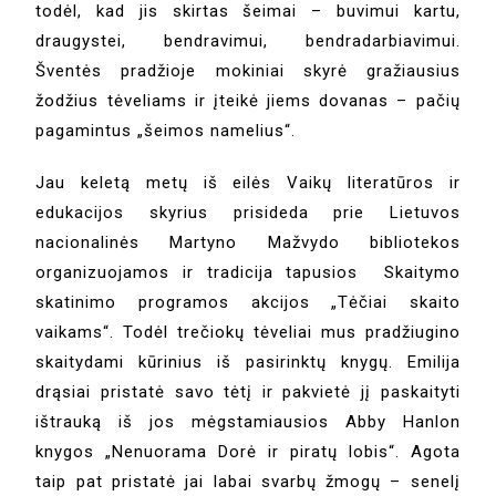
todėl, kad jis skirtas šeimai – buvimui kartu,
draugystei, bendravimui, bendradarbiavimui.
Šventės pradžioje mokiniai skyrė gražiausius
žodžius tėveliams ir įteikė jiems dovanas – pačių
pagamintus „šeimos namelius“.
Jau keletą metų iš eilės Vaikų literatūros ir
edukacijos skyrius prisideda prie Lietuvos
nacionalinės Martyno Mažvydo bibliotekos
organizuojamos ir tradicija tapusios Skaitymo
skatinimo programos akcijos „Tėčiai skaito
vaikams“. Todėl trečiokų tėveliai mus pradžiugino
skaitydami kūrinius iš pasirinktų knygų. Emilija
drąsiai pristatė savo tėtį ir pakvietė jį paskaityti
ištrauką iš jos mėgstamiausios Abby Hanlon
knygos „Nenuorama Dorė ir piratų lobis“. Agota
taip pat pristatė jai labai svarbų žmogų – senelį