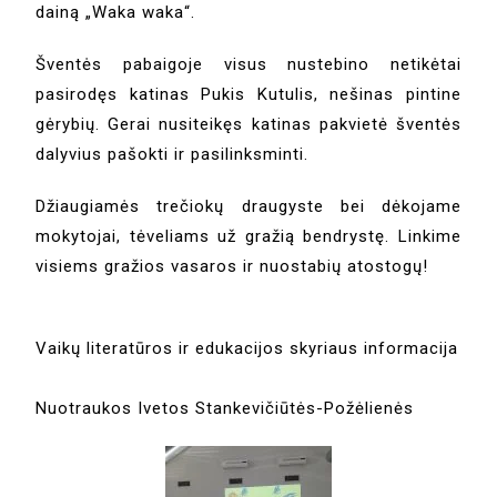
dainą „Waka waka“.
Šventės pabaigoje visus nustebino netikėtai
pasirodęs katinas Pukis Kutulis, nešinas pintine
gėrybių. Gerai nusiteikęs katinas pakvietė šventės
dalyvius pašokti ir pasilinksminti.
Džiaugiamės trečiokų draugyste bei dėkojame
mokytojai, tėveliams už gražią bendrystę. Linkime
visiems gražios vasaros ir nuostabių atostogų!
Vaikų literatūros ir edukacijos skyriaus informacija
Nuotraukos Ivetos Stankevičiūtės-Požėlienės