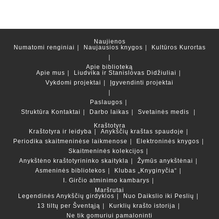
Naujienos
Numatomi renginiai
Naujausios knygos
Kultūros Kurortas
Apie biblioteką
Apie mus
Liudvika ir Stanislovas Didžiuliai
Vykdomi projektai
Įgyvendinti projektai
Paslaugos
Struktūra
Kontaktai
Darbo laikas
Svetainės medis
Kraštotyra
Kraštotyra ir leidyba
Anykščių kraštas spaudoje
Periodika skaitmeninėse laikmenose
Elektroninės knygos
Skaitmeninės kolekcijos
Anykštėno kraštotyrininko skaitykla
Žymūs anykštėnai
Asmeninės bibliotekos
Klubas „Knyginyčia“
I. Girčio atminimo kambarys
Maršrutai
Legendinės Anykščių girdyklos
Nuo Daikslio iki Peslių
13 tiltų per Šventąją
Kurklių krašto istorija
Ne tik gomuriui pamaloninti