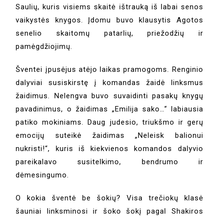
Saulių, kuris visiems skaitė ištrauką iš labai senos
vaikystės knygos. Įdomu buvo klausytis Agotos
senelio skaitomų patarlių, priežodžių ir
pamėgdžiojimų.
Šventei įpusėjus atėjo laikas pramogoms. Renginio
dalyviai susiskirstę į komandas žaidė linksmus
žaidimus. Nelengva buvo suvaidinti pasakų knygų
pavadinimus, o žaidimas „Emilija sako…“ labiausia
patiko mokiniams. Daug judesio, triukšmo ir gerų
emocijų suteikė žaidimas „Neleisk balionui
nukristi!“, kuris iš kiekvienos komandos dalyvio
pareikalavo susitelkimo, bendrumo ir
dėmesingumo.
O kokia šventė be šokių? Visa trečiokų klasė
šauniai linksminosi ir šoko šokį pagal Shakiros