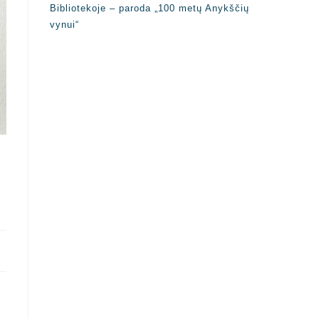
Bibliotekoje – paroda „100 metų Anykščių
vynui“