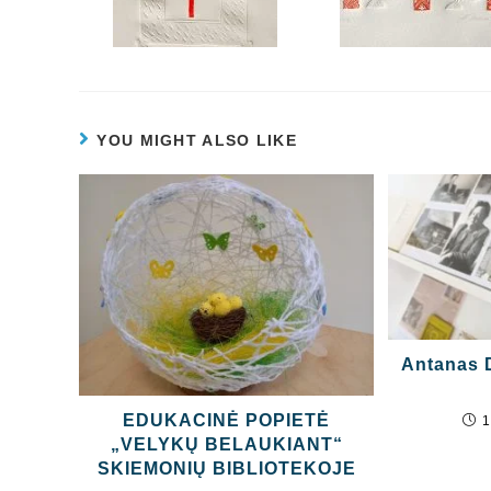
YOU MIGHT ALSO LIKE
Antanas D
EDUKACINĖ POPIETĖ
1
„VELYKŲ BELAUKIANT“
SKIEMONIŲ BIBLIOTEKOJE