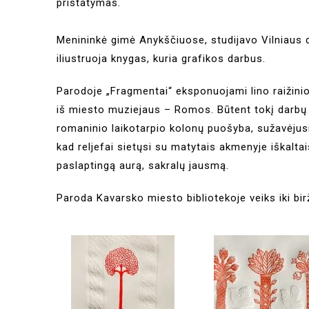
pristatymas.
Menininkė gimė Anykščiuose, studijavo Vilniaus d
iliustruoja knygas, kuria grafikos darbus.
Parodoje „Fragmentai“ eksponuojami lino raižinio
iš miesto muziejaus – Romos. Būtent tokį darbų
romaninio laikotarpio kolonų puošyba, sužavėjusi
kad reljefai sietųsi su matytais akmenyje iškalt
paslaptingą aurą, sakralų jausmą.
Paroda Kavarsko miesto bibliotekoje veiks iki birž