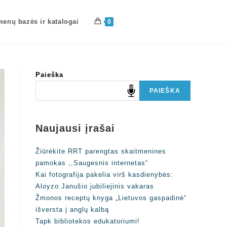
enų bazės ir katalogai
0
Paieška
PAIEŠKA
Naujausi įrašai
Žiūrėkite RRT parengtas skaitmenines
pamokas ,,Saugesnis internetas“
Kai fotografija pakelia virš kasdienybės:
Aloyzo Janušio jubiliejinis vakaras
Žmonos receptų knyga „Lietuvos gaspadinė“
išversta į anglų kalbą
Tapk bibliotekos edukatoriumi!