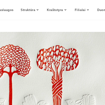
aslaugos
Struktūra
Kraštotyra
Filialai
Duom