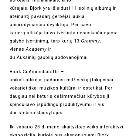
atlikėjais, menininkais, kino
kūrėjais. Björk yra išleidusi 11 solinių albumų ir
ateinantį pavasarį gerbėjai laukia
pasirodysiančio dvyliktojo. Per savo
karjerą atlikėja buvo įvertinta nesuskaičiuojama
galybe įvertinimų, tarp kurių 13
Grammy
,
vienas
Academy
ir
du Auksinių gaublių apdovanojimai.
Björk Guðmundsdóttir –
unikali atlikėja, padariusi milžinišką įtaką visai
vakarietiškai muzikos kultūrai ir estetikai. Per
daugiau nei keturis dešimtmečius kūrybos ji
spinduliavo įspūdingu produktyvumu ir vis
dar stebina klausytojus.
Iki vasario 28 d. meno skaitykloje veiks interaktyvi
ekspozicija, kurioje bus eksponuojami Bjork