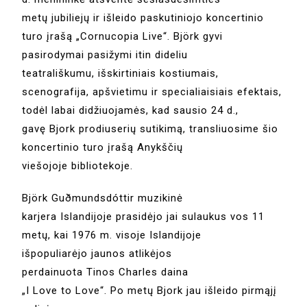
metų jubiliejų ir išleido paskutiniojo koncertinio
turo įrašą „Cornucopia Live“. Björk gyvi
pasirodymai pasižymi itin dideliu
teatrališkumu, išskirtiniais kostiumais,
scenografija, apšvietimu ir specialiaisiais efektais,
todėl labai didžiuojamės, kad sausio 24 d.,
gavę Bjork prodiuserių sutikimą, transliuosime šio
koncertinio turo įrašą Anykščių
viešojoje bibliotekoje.
Björk Guðmundsdóttir muzikinė
karjera Islandijoje prasidėjo jai sulaukus vos 11
metų, kai
1976 m. visoje Islandijoje
išpopuliarėjo jaunos atlikėjos
perdainuota Tinos Charles daina
„I Love to Love“. Po metų Bjork jau išleido pirmąjį