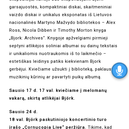
garsajuostės, kompaktiniai diskai, skaitmeniniai
vaizdo diskai ir unikalus eksponatas iš Lietuvos
nacionalinės Martyno Mažvydo bibliotekos – Alex
Ross, Nicola Dibben ir Timothy Morton knyga
„Bjork: Archives“. Knygoje apžvelgiami pirmieji
septyni atlikėjos soliniai albumai su dainų tekstais
ir unikaliomis nuotraukomis iš to laikmečio –
estetiškas leidinys patiks kiekvienam Bjork
gerbėjui. Kviečiame užsukti į biblioteką, paklausyti
muzikinių kūrinių ar pavartyti puikų albumą.
Sausio 17 d. 17 val. kviečiame į melomanų
vakarą, skirtą atlikėjai Björk.
Sausio 24 d.
18 val. Björk paskutiniojo koncertinio turo
įrašo „Cornucopia Live“ peržiūra.
Tikime, kad