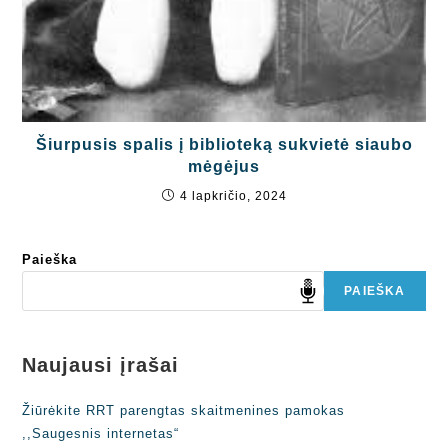
Šiurpusis spalis į biblioteką sukvietė siaubo
mėgėjus
4 lapkričio, 2024
Paieška
PAIEŠKA
Naujausi įrašai
Žiūrėkite RRT parengtas skaitmenines pamokas
,,Saugesnis internetas“