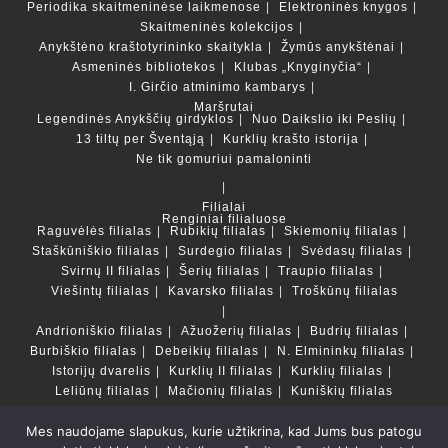
Periodika skaitmeninėse laikmenose
Elektroninės knygos
Skaitmeninės kolekcijos
Anykštėno kraštotyrininko skaitykla
Žymūs anykštėnai
Asmeninės bibliotekos
Klubas „Knyginyčia“
I. Girčio atminimo kambarys
Maršrutai
Legendinės Anykščių girdyklos
Nuo Daikslio iki Peslių
13 tiltų per Šventąją
Kurklių krašto istorija
Ne tik gomuriui pamaloninti
Filialai
Renginiai filialuose
Raguvėlės filialas
Rubikių filialas
Skiemonių filialas
Staškūniškio filialas
Surdegio filialas
Svėdasų filialas
Svirnų II filialas
Šerių filialas
Traupio filialas
Viešintų filialas
Kavarsko filialas
Troškūnų filialas
Andrioniškio filialas
Ažuožerių filialas
Budrių filialas
Burbiškio filialas
Debeikių filialas
N. Elmininkų filialas
Istorijų dvarelis
Kurklių II filialas
Kurklių filialas
Leliūnų filialas
Mačionių filialas
Kuniškių filialas
Mes naudojame slapukus, kurie užtikrina, kad Jums bus patogu
Duomenų bazės ir katalogai