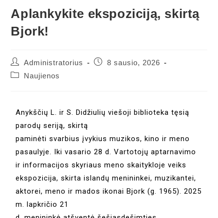
Aplankykite ekspoziciją, skirtą
Bjork!
Administratorius
8 sausio, 2026
Naujienos
Anykščių L. ir S. Didžiulių viešoji biblioteka tęsią
parodų seriją, skirtą
paminėti svarbius įvykius muzikos, kino ir meno
pasaulyje. Iki vasario 28 d. Vartotojų aptarnavimo
ir informacijos skyriaus meno skaitykloje veiks
ekspozicija, skirta islandų menininkei, muzikantei,
aktorei, meno ir mados ikonai Bjork (g. 1965). 2025
m. lapkričio 21
d. menininkė atšventė šešiasdešimties