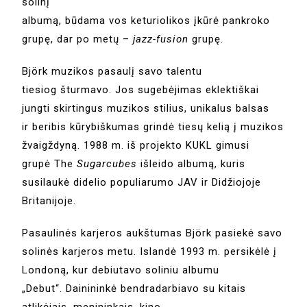
solinį
albumą, būdama vos keturiolikos įkūrė pankroko
grupę, dar po metų –
jazz-fusion
grupę.
Björk muzikos pasaulį savo talentu
tiesiog šturmavo. Jos sugebėjimas eklektiškai
jungti skirtingus muzikos stilius, unikalus balsas
ir beribis kūrybiškumas grindė tiesų kelią į muzikos
žvaigždyną. 1988 m. iš projekto KUKL gimusi
grupė The
Sugarcubes
išleido albumą, kuris
susilaukė didelio populiarumo JAV ir Didžiojoje
Britanijoje.
Pasaulinės karjeros aukštumas Björk pasiekė savo
solinės karjeros metu. Islandė 1993 m. persikėlė į
Londoną, kur debiutavo soliniu albumu
„Debut“. Dainininkė bendradarbiavo su kitais