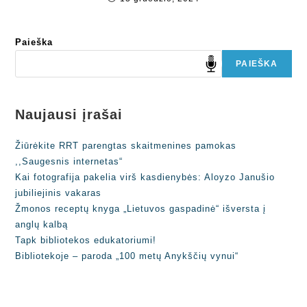
Paieška
PAIEŠKA
Naujausi įrašai
Žiūrėkite RRT parengtas skaitmenines pamokas
,,Saugesnis internetas“
Kai fotografija pakelia virš kasdienybės: Aloyzo Janušio
jubiliejinis vakaras
Žmonos receptų knyga „Lietuvos gaspadinė“ išversta į
anglų kalbą
Tapk bibliotekos edukatoriumi!
Bibliotekoje – paroda „100 metų Anykščių vynui“