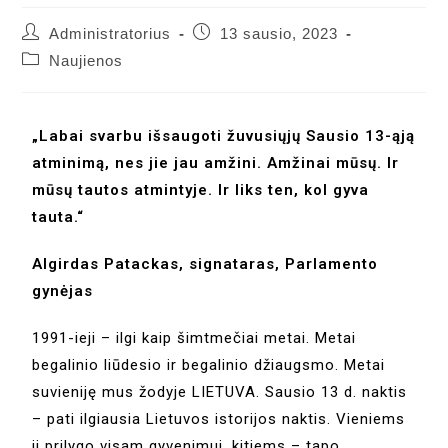
Administratorius
13 sausio, 2023
Naujienos
„Labai svarbu išsaugoti žuvusiųjų Sausio 13-ąją
atminimą, nes jie jau amžini. Amžinai mūsų. Ir
mūsų tautos atmintyje. Ir liks ten, kol gyva
tauta.“
Algirdas Patackas, signataras, Parlamento
gynėjas
1991-ieji – ilgi kaip šimtmečiai metai. Metai
begalinio liūdesio ir begalinio džiaugsmo. Metai
suvieniję mus žodyje LIETUVA. Sausio 13 d. naktis
– pati ilgiausia Lietuvos istorijos naktis. Vieniems
ji prilygo visam gyvenimui, kitiems – tapo