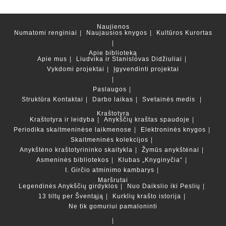
Naujienos
Numatomi renginiai
Naujausios knygos
Kultūros Kurortas
Apie biblioteką
Apie mus
Liudvika ir Stanislovas Didžiuliai
Vykdomi projektai
Įgyvendinti projektai
Paslaugos
Struktūra
Kontaktai
Darbo laikas
Svetainės medis
Kraštotyra
Kraštotyra ir leidyba
Anykščių kraštas spaudoje
Periodika skaitmeninėse laikmenose
Elektroninės knygos
Skaitmeninės kolekcijos
Anykštėno kraštotyrininko skaitykla
Žymūs anykštėnai
Asmeninės bibliotekos
Klubas „Knyginyčia“
I. Girčio atminimo kambarys
Maršrutai
Legendinės Anykščių girdyklos
Nuo Daikslio iki Peslių
13 tiltų per Šventąją
Kurklių krašto istorija
Ne tik gomuriui pamaloninti