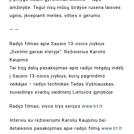
amžinybe. Tegul visų mūsų širdyse rusena laisvės
ugnis, įkvepianti meilės, vilties ir gerumo.
— —
Radijo filmas apie Sausio 13-osios įvykius
„Svetimi garsai eteryje“. Režisierius Karolis
Kaupinis.
Tai trijų dalių pasakojimas apie radijo mėgėjų indėlį
į Sausio 13-osios įvykius, kurių pagrindinis
veikėjas – radijo technikas Tadas Vyšniauskas,
suvaidinęs svarbų vaidmenį Lietuvos gynyboje.
Radijo filmas, visos trys serijos
www.lrt.lt
Interviu su režisieriumi Karoliu Kaupiniu bei
detalesnis pasakojimas apie radijo filmą
www.lrt.lt