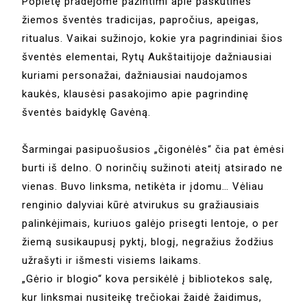
Popietę pradėjome pažintimi apie paskutinės
žiemos šventės tradicijas, papročius, apeigas,
ritualus. Vaikai sužinojo, kokie yra pagrindiniai šios
šventės elementai, Rytų Aukštaitijoje dažniausiai
kuriami personažai, dažniausiai naudojamos
kaukės, klausėsi pasakojimo apie pagrindinę
šventės baidyklę Gavėną.
Šarmingai pasipuošusios „čigonėlės“ čia pat ėmėsi
burti iš delno. O norinčių sužinoti ateitį atsirado ne
vienas. Buvo linksma, netikėta ir įdomu… Vėliau
renginio dalyviai kūrė atvirukus su gražiausiais
palinkėjimais, kuriuos galėjo prisegti lentoje, o per
žiemą susikaupusį pyktį, blogį, negražius žodžius
užrašyti ir išmesti visiems laikams.
„Gėrio ir blogio“ kova persikėlė į bibliotekos salę,
kur linksmai nusiteikę trečiokai žaidė žaidimus,