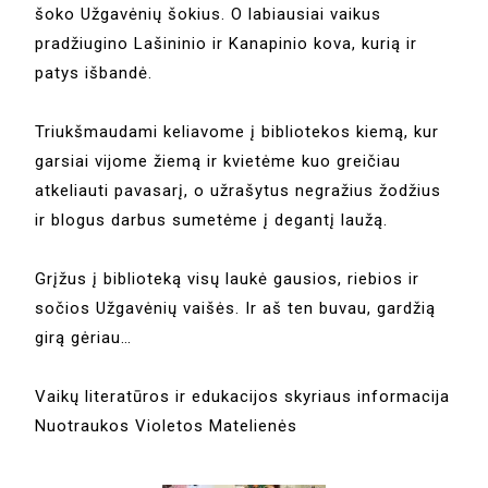
šoko Užgavėnių šokius. O labiausiai vaikus
pradžiugino Lašininio ir Kanapinio kova, kurią ir
patys išbandė.
Triukšmaudami keliavome į bibliotekos kiemą, kur
garsiai vijome žiemą ir kvietėme kuo greičiau
atkeliauti pavasarį, o užrašytus negražius žodžius
ir blogus darbus sumetėme į degantį laužą.
Grįžus į biblioteką visų laukė gausios, riebios ir
sočios Užgavėnių vaišės. Ir aš ten buvau, gardžią
girą gėriau…
Vaikų literatūros ir edukacijos skyriaus informacija
Nuotraukos Violetos Matelienės