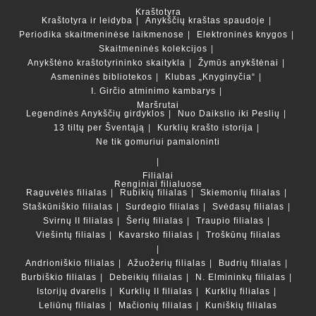
Kraštotyra
Kraštotyra ir leidyba
Anykščių kraštas spaudoje
Periodika skaitmeninėse laikmenose
Elektroninės knygos
Skaitmeninės kolekcijos
Anykštėno kraštotyrininko skaitykla
Žymūs anykštėnai
Asmeninės bibliotekos
Klubas „Knyginyčia“
I. Girčio atminimo kambarys
Maršrutai
Legendinės Anykščių girdyklos
Nuo Daikslio iki Peslių
13 tiltų per Šventąją
Kurklių krašto istorija
Ne tik gomuriui pamaloninti
Filialai
Renginiai filialuose
Raguvėlės filialas
Rubikių filialas
Skiemonių filialas
Staškūniškio filialas
Surdegio filialas
Svėdasų filialas
Svirnų II filialas
Šerių filialas
Traupio filialas
Viešintų filialas
Kavarsko filialas
Troškūnų filialas
Andrioniškio filialas
Ažuožerių filialas
Budrių filialas
Burbiškio filialas
Debeikių filialas
N. Elmininkų filialas
Istorijų dvarelis
Kurklių II filialas
Kurklių filialas
Leliūnų filialas
Mačionių filialas
Kuniškių filialas