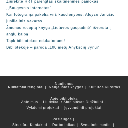
Žiūrėkite RRT parengtas skaitmenines pamokas
,,Saugesnis internetas“
Kai fotografija pakelia virš kasdienybės: Aloyzo Janušio
jubiliejinis vakaras
Žmonos receptų knyga „Lietuvos gaspadinė“ išversta į
anglų kalbą
Tapk bibliotekos edukatoriumi!
Bibliotekoje – paroda „100 metų Anykščių vynui“
Naujienos
Numatomi renginiai
Naujausios knygos
Kultūros Kurortas
Apie biblioteką
Apie mus
Liudvika ir Stanislovas Didžiuliai
Vykdomi projektai
Įgyvendinti projektai
Paslaugos
Struktūra
Kontaktai
Darbo laikas
Svetainės medis