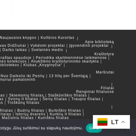
Naujausios knygos
Kultūros Kurortas
Apie biblioteką
vas Didžiuliai
Vykdomi projektai
Įgyvendinti projektai
Darbo laikas
Svetainės medis
Kraštotyra
kraštas spaudoje
Periodika skaitmeninėse laikmenose
nės kolekcijos
Anykštėno kraštotyrininko skaitykla
ibliotekos
Klubas „Knyginyčia“
Maršrutai
Nuo Daikslio iki Peslių
13 tiltų per Šventąją
muriui pamaloninti
Filialai
Renginiai filialuose
las
Skiemonių filialas
Staškūniškio filialas
as
Svirnų II filialas
Šerių filialas
Traupio filialas
as
Troškūnų filialas
ilialas
Budrių filialas
Burbiškio filialas
ilialas
Istorijų dvarelis
Kurklių II filialas
Mačionių filialas
Kuniškių filialas
LT
 tolygu Jūsų sutikimui su slapukų naudojimu.
Gerai
LT