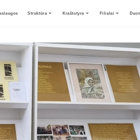
aslaugos
Struktūra
Kraštotyra
Filialai
Duom