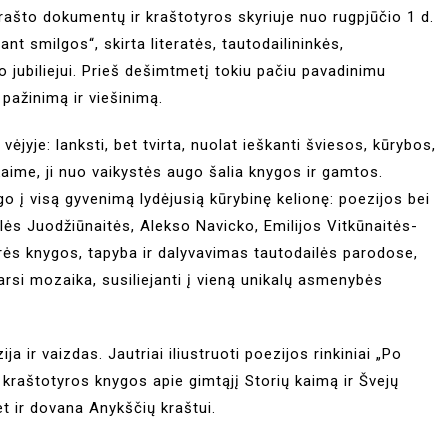
 Krašto dokumentų ir kraštotyros skyriuje nuo rugpjūčio 1 d.
nt smilgos“, skirta literatės, tautodailininkės,
 jubiliejui. Prieš dešimtmetį tokiu pačiu pavadinimu
pažinimą ir viešinimą.
vėjyje: lanksti, bet tvirta, nuolat ieškanti šviesos, kūrybos,
aime, ji nuo vaikystės augo šalia knygos ir gamtos.
 į visą gyvenimą lydėjusią kūrybinę kelionę: poezijos bei
celės Juodžiūnaitės, Alekso Navicko, Emilijos Vitkūnaitės-
rės knygos, tapyba ir dalyvavimas tautodailės parodose,
 tarsi mozaika, susiliejanti į vieną unikalų asmenybės
a ir vaizdas. Jautriai iliustruoti poezijos rinkiniai „Po
raštotyros knygos apie gimtąjį Storių kaimą ir Švejų
et ir dovana Anykščių kraštui.