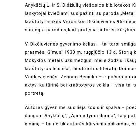
Anykščių L. ir S. Didžiulių viešosios bibliotekos
lankytojai kviečiami susipažinti su paroda „Metai a
kraštotyrininkės Veronikos Dikčiuvienės 95-mečio
surengta paroda šįkart pratęsia autorės kūrybos 
V. Dikčiuvienės gyvenimo kelias – tai tarsi smilga 
prasmės. Gimusi 1930 m. rugpjūčio 13 d. Storių k
Mokyklos metais užsimezgusi meilė žodžiui išaugo
kraštotyros leidiniai, iliustruotos literatų: Domi
Vaitkevičienės, Zenono Beniulio – ir pačios auto
aktyvi kultūrinė bei kraštotyros veikla – visa tai
portretą.
Autorės gyvenime susilieja žodis ir spalva – poezij
dangum Anykščių“, „Apmąstymų duona“, taip pat k
giminę – tai ne tik autorės kūrybinis palikimas, b