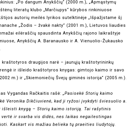
s rinkinius: „Po dangum Anykščių“ (2000 m.), „Apmąstymų
kštėnų literatų klubo „Marčiupys“ kūrybos rinkiniuose
štijos autorių meilės lyrikos sutelktinėje „Išpažįstame šį
manache „Žodis – žvakė nakty” (2001 m.), Lietuvos liaudies
 Nemažai eilėraščių spausdinta Anykščių rajono laikraštyje
diniuose, Anykščių A. Baranausko ir A. Vienuolio-Žukausko
.
 kraštotyros draugijos narė – jaunųjų kraštotyrininkų
arengė ir išleido kraštotyros knygas: gimtojo kaimo ir savo
(2002 m.) ir „Skiemoniečių Švejų giminės istorija” (2005 m.).
ojas Vygandas Račkaitis rašė:
„Pasisekė Storių kaimo
ė Veronika Dikčiuvienė, kad ji ryžosi įvykdyti šviesuolio a.
išleisti knygą – Storių kaimo istoriją. Tai rašytinis
ertė ir svarba vis didės, nes laikas negailestingas
ti. Kaskart vis mažiau belieka tų praeities liudytojų.