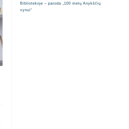
Bibliotekoje – paroda „100 metų Anykščių
vynui“