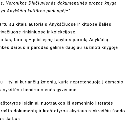
mus. Veronikos Dikčiuvienės dokumentinės prozos knyga
inys Anykščių kultūros padangėje“.
rtu su kitais autoriais Anykščiuose ir kituose šalies
vačiuose rinkiniuose ir kolekcijose.
odas, tarp jų – jubiliejinę tapybos parodą Anykščių
ninkės darbus ir parodas galima daugiau sužinoti knygoje
 tų – tyliai kuriančių žmonių, kurie nepretenduoja į dėmesio
ką anykštėnų bendruomenės gyvenime.
raštotyros leidiniai, nuotraukos iš asmeninio literatės
Krašto dokumentų ir kraštotyros skyriaus rankraščių fondo.
bos darbus.