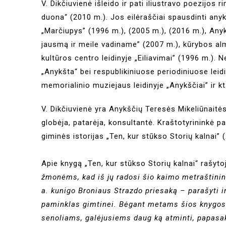
V. Dikčiuvienė išleido ir pati iliustravo poezijo
duona“ (2010 m.). Jos eilėraščiai spausdinti any
„Marčiupys” (1996 m.), (2005 m.), (2016 m.), Anyk
jausmą ir meile vadiname” (2007 m.), kūrybos al
kultūros centro leidinyje „Eiliavimai” (1996 m.).
„Anykšta“ bei respublikiniuose periodiniuose lei
memorialinio muziejaus leidinyje „Anykščiai” ir kt
V. Dikčiuvienė yra Anykščių Teresės Mikeliūnaitės
globėja, patarėja, konsultantė. Kraštotyrininkė p
giminės istorijas „Ten, kur stūkso Storių kalnai” 
Apie knygą „Ten, kur stūkso Storių kalnai“ rašyt
žmonėms, kad iš jų radosi šio kaimo metraštinink
a. kunigo Broniaus Strazdo priesaką – parašyti ir 
paminklas gimtinei. Bėgant metams šios knygos v
senoliams, galėjusiems daug ką atminti, papasako