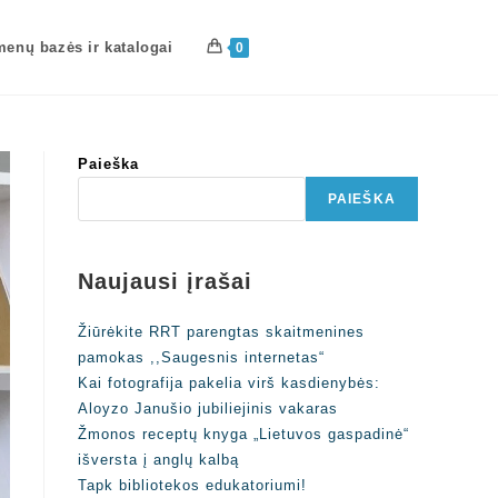
enų bazės ir katalogai
0
Paieška
PAIEŠKA
Naujausi įrašai
Žiūrėkite RRT parengtas skaitmenines
pamokas ,,Saugesnis internetas“
Kai fotografija pakelia virš kasdienybės:
Aloyzo Janušio jubiliejinis vakaras
Žmonos receptų knyga „Lietuvos gaspadinė“
išversta į anglų kalbą
Tapk bibliotekos edukatoriumi!