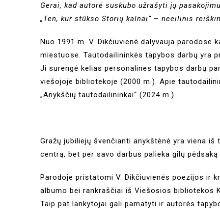
Gerai, kad autorė suskubo užrašyti jų pasakoji
„Ten, kur stūkso Storių kalnai“ – neeilinis reišk
Nuo 1991 m. V. Dikčiuvienė dalyvauja parodose ka
miestuose. Tautodailininkės tapybos darbų yra pri
Ji surengė kelias personalines tapybos darbų par
viešojoje bibliotekoje (2000 m.). Apie tautodaili
„Anykščių tautodailininkai“ (2024 m.).
Gražų jubiliejų švenčianti anykštėnė yra viena iš
centrą, bet per savo darbus palieka gilų pėdsa
Parodoje pristatomi V. Dikčiuvienės poezijos ir k
albumo bei rankraščiai iš Viešosios bibliotekos 
Taip pat lankytojai gali pamatyti ir autorės tapy