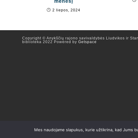
mėnesį
2 liepos, 2024
Copyright © Anykščių rajono savivaldybės Liudvikos ir Stan
biblioteka 2022 Powered by
Getspace
Mes naudojame slapukus, kurie užtikrina, kad Jums bus 