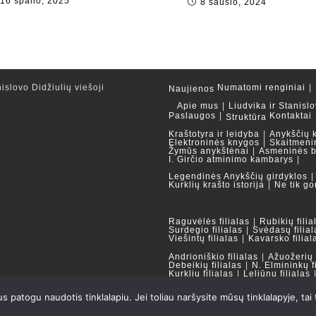
16 spalio, 2025
8 sausio, 2024
islovo Didžiulių viešoji
Numatomi renginiai
Naujienos
Apie mus
Liudvika ir Stanislo
Paslaugos
Kontaktai
Struktūra
Kraštotyra ir leidyba
Anykščių 
Elektroninės knygos
Skaitmeni
Žymūs anykštėnai
Asmeninės b
I. Girčio atminimo kambarys
Legendinės Anykščių girdyklos
Kurklių krašto istorija
Ne tik go
Raguvėlės filialas
Rubikių filia
Surdegio filialas
Svėdasų filial
Viešintų filialas
Kavarsko filial
Andrioniškio filialas
Ažuožerių f
Debeikių filialas
N. Elmininkų f
Kurklių filialas
Leliūnų filialas
Duomenų bazės ir katalogai
patogu naudotis tinklalapiu. Jei toliau naršysite mūsų tinklalapyje, tai