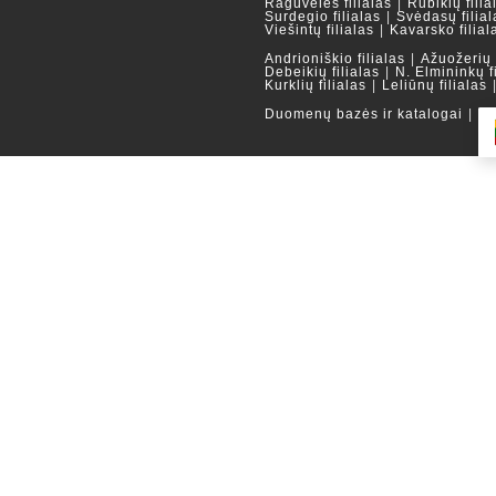
Raguvėlės filialas
Rubikių filia
Surdegio filialas
Svėdasų filial
Viešintų filialas
Kavarsko filial
Andrioniškio filialas
Ažuožerių f
Debeikių filialas
N. Elmininkų f
Kurklių filialas
Leliūnų filialas
Duomenų bazės ir katalogai