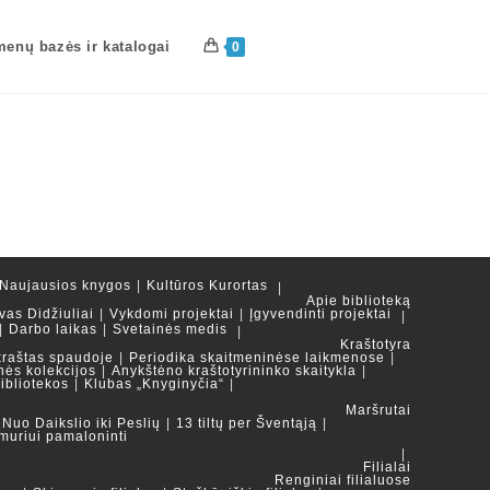
enų bazės ir katalogai
0
Naujausios knygos
Kultūros Kurortas
Apie biblioteką
vas Didžiuliai
Vykdomi projektai
Įgyvendinti projektai
Darbo laikas
Svetainės medis
Kraštotyra
kraštas spaudoje
Periodika skaitmeninėse laikmenose
nės kolekcijos
Anykštėno kraštotyrininko skaitykla
ibliotekos
Klubas „Knyginyčia“
Maršrutai
Nuo Daikslio iki Peslių
13 tiltų per Šventąją
muriui pamaloninti
Filialai
Renginiai filialuose