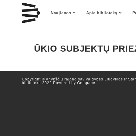
Naujienos
Apie biblioteką
P
ŪKIO SUBJEKTŲ PRIE
Copyright © Anykščių rajono savivaldybės Liudvikos ir Stan
biblioteka 2022 Powered by
Getspace