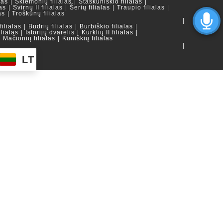
las
Skiemonių filialas
Staškūniškio filialas
as
Svirnų II filialas
Šerių filialas
Traupio filialas
as
Troškūnų filialas
ilialas
Budrių filialas
Burbiškio filialas
ilialas
Istorijų dvarelis
Kurklių II filialas
Mačionių filialas
Kuniškių filialas
LT