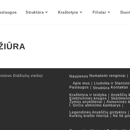
aslaugos
Struktūra
Kraštotyra
Filialai
Duom
ŽIŪRA
islovo Didžiulių viešoji
Numatomi renginiai
Naujienos
Apie mus
Liudvika ir Stanislo
Paslaugos
Kontaktai
Struktūra
Kraštotyra ir leidyba
Anykščių 
Elektroninės knygos
Skaitmeni
Žymūs anykštėnai
Asmeninės b
I. Girčio atminimo kambarys
Legendinės Anykščių girdyklos
Kurklių krašto istorija
Ne tik go