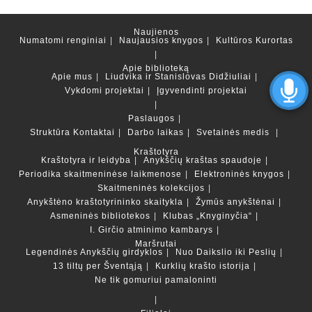
Naujienos
Numatomi renginiai
Naujausios knygos
Kultūros Kurortas
Apie biblioteką
Apie mus
Liudvika ir Stanislovas Didžiuliai
Vykdomi projektai
Įgyvendinti projektai
Paslaugos
Struktūra
Kontaktai
Darbo laikas
Svetainės medis
Kraštotyra
Kraštotyra ir leidyba
Anykščių kraštas spaudoje
Periodika skaitmeninėse laikmenose
Elektroninės knygos
Skaitmeninės kolekcijos
Anykštėno kraštotyrininko skaitykla
Žymūs anykštėnai
Asmeninės bibliotekos
Klubas „Knyginyčia“
I. Girčio atminimo kambarys
Maršrutai
Legendinės Anykščių girdyklos
Nuo Daikslio iki Peslių
13 tiltų per Šventąją
Kurklių krašto istorija
Ne tik gomuriui pamaloninti