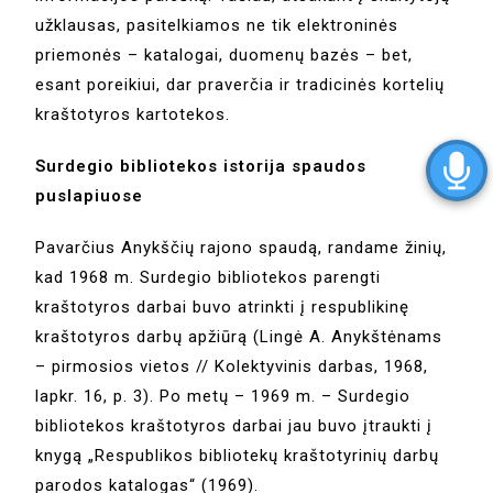
užklausas, pasitelkiamos ne tik elektroninės
priemonės – katalogai, duomenų bazės – bet,
esant poreikiui, dar praverčia ir tradicinės kortelių
kraštotyros kartotekos.
Surdegio bibliotekos istorija spaudos
puslapiuose
Pavarčius Anykščių rajono spaudą, randame žinių,
kad 1968 m. Surdegio bibliotekos parengti
kraštotyros darbai buvo atrinkti į respublikinę
kraštotyros darbų apžiūrą (Lingė A. Anykštėnams
– pirmosios vietos // Kolektyvinis darbas, 1968,
lapkr. 16, p. 3). Po metų – 1969 m. – Surdegio
bibliotekos kraštotyros darbai jau buvo įtraukti į
knygą „Respublikos bibliotekų kraštotyrinių darbų
parodos katalogas“ (1969).