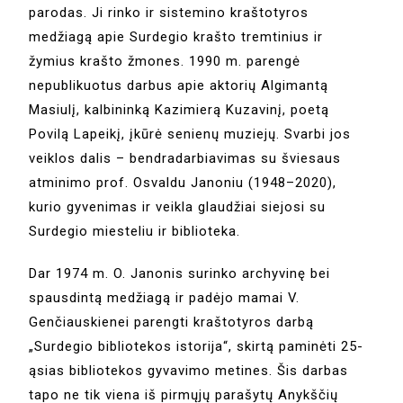
parodas. Ji rinko ir sistemino kraštotyros
medžiagą apie Surdegio krašto tremtinius ir
žymius krašto žmones. 1990 m. parengė
nepublikuotus darbus apie aktorių Algimantą
Masiulį, kalbininką Kazimierą Kuzavinį, poetą
Povilą Lapeikį, įkūrė senienų muziejų. Svarbi jos
veiklos dalis – bendradarbiavimas su šviesaus
atminimo prof. Osvaldu Janoniu (1948–2020),
kurio gyvenimas ir veikla glaudžiai siejosi su
Surdegio miesteliu ir biblioteka.
Dar 1974 m. O. Janonis surinko archyvinę bei
spausdintą medžiagą ir padėjo mamai V.
Genčiauskienei parengti kraštotyros darbą
„Surdegio bibliotekos istorija“, skirtą paminėti 25-
ąsias bibliotekos gyvavimo metines. Šis darbas
tapo ne tik viena iš pirmųjų parašytų Anykščių