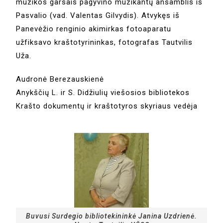
muzikos garsais pagyvino muzikantų ansamblis iš
Pasvalio (vad. Valentas Gilvydis). Atvykęs iš
Panevėžio renginio akimirkas fotoaparatu
užfiksavo kraštotyrininkas, fotografas Tautvilis
Uža.
Audronė Berezauskienė
Anykščių L. ir S. Didžiulių viešosios bibliotekos
Krašto dokumentų ir kraštotyros skyriaus vedėja
Buvusi Surdegio bibliotekininkė Janina Uzdrienė.