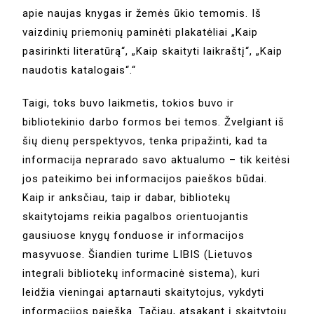
apie naujas knygas ir žemės ūkio temomis. Iš
vaizdinių priemonių paminėti plakatėliai „Kaip
pasirinkti literatūrą“, „Kaip skaityti laikraštį“, „Kaip
naudotis katalogais“.“
Taigi, toks buvo laikmetis, tokios buvo ir
bibliotekinio darbo formos bei temos. Žvelgiant iš
šių dienų perspektyvos, tenka pripažinti, kad ta
informacija neprarado savo aktualumo – tik keitėsi
jos pateikimo bei informacijos paieškos būdai.
Kaip ir anksčiau, taip ir dabar, bibliotekų
skaitytojams reikia pagalbos orientuojantis
gausiuose knygų fonduose ir informacijos
masyvuose. Šiandien turime LIBIS (Lietuvos
integrali bibliotekų informacinė sistema), kuri
leidžia vieningai aptarnauti skaitytojus, vykdyti
informacijos paiešką. Tačiau, atsakant į skaitytojų