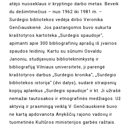
atėjo nuoseklaus ir kryptingo darbo metas. Beveik
du dešimtmečius – nuo 1962 iki 1981 m. –
Surdegio bibliotekos vedėja dirbo Veronika
Genčiauskienė. Jos pastangomis buvo sukurta
kraštotyros kartoteka „Surdegis spaudoje“,
apimanti apie 300 bibliografinių aprašų iš įvairios
spaudos leidinių. Kartu su sūnumi Osvaldu
Janoniu, studijavusiu bibliotekininkystę ir
bibliografiją Vilniaus universitete, ji parengė
kraštotyros darbus „Surdegio kronika“, „Surdegio
bibliotekos istorija“ (dvi dalys), sudarė straipsnių
kopijų aplankus „Surdegis spaudoje“ ir kt. Ji užrašė
nemažai tautosakos ir etnografinės medžiagos. Už
aktyvią ir prasmingą veiklą V. Genčiauskienė buvo
ne kartą apdovanota Anykščių rajono vadovų ir
tuometinės Kultūros ministerijos garbės raštais.