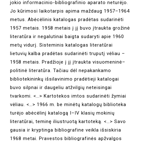
jokio informacinio-bibliografinio aparato neturėjo.
Jo kūrimosi laikotarpis apima maždaug 1957–1964
metus. Abėcėlinis katalogas pradėtas sudarinėti
1957 metais. 1958 metais į jį buvo įtraukta grožinė
literatūra ir negalutinai baigta sudaryti apie 1960
metų vidurį. Sisteminis katalogas literatūrai
lietuvių kalba pradėtas sudarinėti truputį vėliau –
1958 metais. Pradžioje į jį įtraukta visuomeninė–
politinė literatūra. Tačiau dėl nepakankamo
bibliotekininkų išsilavinimo pradėtieji katalogai
buvo silpnai ir daugeliu atžvilgių neteisingai
tvarkomi. <…> Kartotekos imtos sudarinėti žymiai
vėliau. <…> 1966 m. be minėtų katalogų biblioteka
turėjo abėcėlinį katalogą I–IV klasių mokinių
literatūrai, teminę iliustruotą kartoteką. <…> Savo
gausia ir kryptinga bibliografine veikla išsiskiria
1968 metai. Pravestos bibliografinės apžvalgos