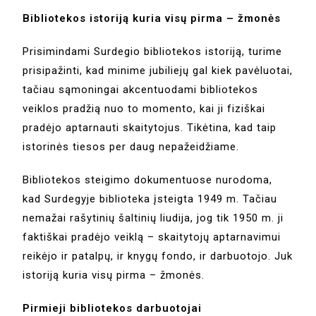
Bibliotekos istoriją kuria visų pirma – žmonės
Prisimindami Surdegio bibliotekos istoriją, turime
prisipažinti, kad minime jubiliejų gal kiek pavėluotai,
tačiau sąmoningai akcentuodami bibliotekos
veiklos pradžią nuo to momento, kai ji fiziškai
pradėjo aptarnauti skaitytojus. Tikėtina, kad taip
istorinės tiesos per daug nepažeidžiame.
Bibliotekos steigimo dokumentuose nurodoma,
kad Surdegyje biblioteka įsteigta 1949 m. Tačiau
nemažai rašytinių šaltinių liudija, jog tik 1950 m. ji
faktiškai pradėjo veiklą – skaitytojų aptarnavimui
reikėjo ir patalpų, ir knygų fondo, ir darbuotojo. Juk
istoriją kuria visų pirma – žmonės.
Pirmieji bibliotekos darbuotojai