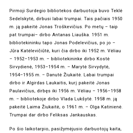
Pirmoji Surdegio bibliotekos darbuotoja buvo Teklė
Sedelskytė, dirbusi labai trumpai. Tais pačiais 1950
m. ją pakeitė Jonas Troškevičius. Po metų – taip
pat trumpai– dirbo Antanas Liauška. 1951 m.
bibliotekininku tapo Jonas Podelevičius, po jo –
Jūra Katėlevičiūtė, kuri čia dirbo iki 1952 m. Vėliau
– 1952–1953 m. – bibliotekininke dirbo Kostė
Sirvydienė, 1953–1954 m. – Marytė Sirvydytė,
1954–1955 m. – Danutė Žiukaitė. Labai trumpai
dirbo ir Algirdas Laukaitis, kurį pakeitė Jonas
Paulavičius, dirbęs iki 1956 m. Vėliau – 1956–1958
m. – bibliotekoje dirbo Vlada Lukšytė. 1958 m. ją
pakeitė Laima Žiukaitė, o 1961 m. – Olga Katinienė.
Trumpai dar dirbo Feliksas Jankauskas.
Po šio laikotarpio, pasižymėjusio darbuotojų kaita,