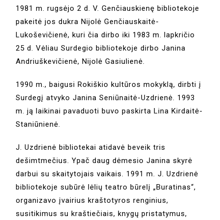
1981 m. rugsėjo 2 d. V. Genčiauskienę bibliotekoje
pakeitė jos dukra Nijolė Genčiauskaitė-
Lukoševičienė, kuri čia dirbo iki 1983 m. lapkričio
25 d. Vėliau Surdegio bibliotekoje dirbo Janina
Andriuškevičienė, Nijolė Gasiulienė.
1990 m., baigusi Rokiškio kultūros mokyklą, dirbti į
Surdegį atvyko Janina Seniūnaitė-Uzdrienė. 1993
m. ją laikinai pavaduoti buvo paskirta Lina Kirdaitė-
Staniūnienė.
J. Uzdrienė bibliotekai atidavė beveik tris
dešimtmečius. Ypač daug dėmesio Janina skyrė
darbui su skaitytojais vaikais. 1991 m. J. Uzdrienė
bibliotekoje subūrė lėlių teatro būrelį „Buratinas“,
organizavo įvairius kraštotyros renginius,
susitikimus su kraštiečiais, knygų pristatymus,