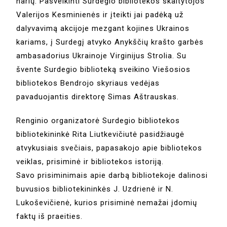
narių. Pasveikinti Surdegio bibliotekos skaitytojos
Valerijos Kesminienės ir įteikti jai padėką už
dalyvavimą akcijoje mezgant kojines Ukrainos
kariams, į Surdegį atvyko Anykščių krašto garbės
ambasadorius Ukrainoje Virginijus Strolia. Su
švente Surdegio biblioteką sveikino Viešosios
bibliotekos Bendrojo skyriaus vedėjas
pavaduojantis direktorę Simas Aštrauskas.
Renginio organizatorė Surdegio bibliotekos
bibliotekininkė Rita Liutkevičiutė pasidžiaugė
atvykusiais svečiais, papasakojo apie bibliotekos
veiklas, prisiminė ir bibliotekos istoriją.
Savo prisiminimais apie darbą bibliotekoje dalinosi
buvusios bibliotekininkės J. Uzdrienė ir N.
Lukoševičienė, kurios prisiminė nemažai įdomių
faktų iš praeities.