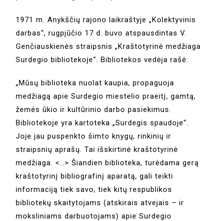
1971 m. Anykščių rajono laikraštyje „Kolektyvinis
darbas“, rugpjūčio 17 d. buvo atspausdintas V.
Genčiauskienės straipsnis „Kraštotyrinė medžiaga
Surdegio bibliotekoje“. Bibliotekos vedėja rašė:
„Mūsų biblioteka nuolat kaupia, propaguoja
medžiagą apie Surdegio miestelio praeitį, gamtą,
žemės ūkio ir kultūrinio darbo pasiekimus.
Bibliotekoje yra kartoteka „Surdegis spaudoje“.
Joje jau puspenkto šimto knygų, rinkinių ir
straipsnių aprašų. Tai išskirtinė kraštotyrinė
medžiaga. <…> Šiandien biblioteka, turėdama gerą
kraštotyrinį bibliografinį aparatą, gali teikti
informaciją tiek savo, tiek kitų respublikos
bibliotekų skaitytojams (atskirais atvejais – ir
moksliniams darbuotojams) apie Surdegio