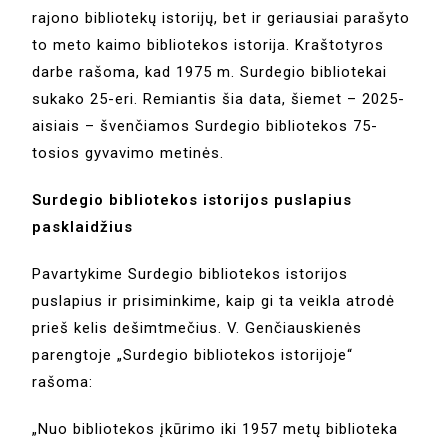
rajono bibliotekų istorijų, bet ir geriausiai parašyto
to meto kaimo bibliotekos istorija. Kraštotyros
darbe rašoma, kad 1975 m. Surdegio bibliotekai
sukako 25-eri. Remiantis šia data, šiemet – 2025-
aisiais – švenčiamos Surdegio bibliotekos 75-
tosios gyvavimo metinės.
Surdegio bibliotekos istorijos puslapius
pasklaidžius
Pavartykime Surdegio bibliotekos istorijos
puslapius ir prisiminkime, kaip gi ta veikla atrodė
prieš kelis dešimtmečius. V. Genčiauskienės
parengtoje „Surdegio bibliotekos istorijoje“
rašoma:
„Nuo bibliotekos įkūrimo iki 1957 metų biblioteka