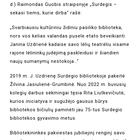
d.) Raimondas Guobis straipsnyje „Surdegis –
sekasi tiems, kurie dirba“ rašė:
„Svarbiausiu kultūriniu židiniu pasiliko biblioteka,
nors vos kelias valandas pusele etato beveikianti.
Janina Uzdrienė kadaise savo lėlių teatrėliu visame
rajone lėlininkų judėjimą paskleidusi ir šiandien
naujų sumanymų nestokoja…“
2019 m. J. Uzdrienę Surdegio bibliotekoje pakeitė
Žilvina Jasiulienė-Grumbinė. Nuo 2022 m. buvusių
kolegių darbus sėkmingai tęsia Rita Liutkevičiutė,
kurios iniciatyva ir sugužėjo gausus būrys
bibliotekos bičiulių paminėti jau 75-tus Surdegio
bibliotekos gyvavimo metus.
Bibliotekininkės pakviestas jubiliejinį renginį savo