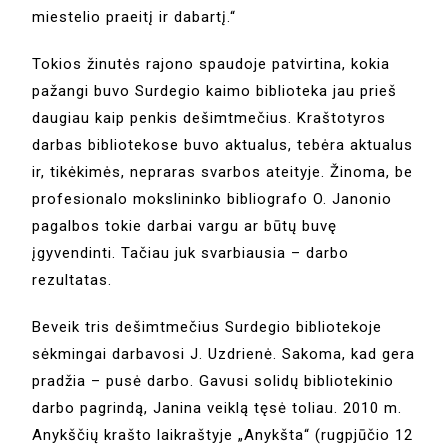
miestelio praeitį ir dabartį.“
Tokios žinutės rajono spaudoje patvirtina, kokia
pažangi buvo Surdegio kaimo biblioteka jau prieš
daugiau kaip penkis dešimtmečius. Kraštotyros
darbas bibliotekose buvo aktualus, tebėra aktualus
ir, tikėkimės, nepraras svarbos ateityje. Žinoma, be
profesionalo mokslininko bibliografo O. Janonio
pagalbos tokie darbai vargu ar būtų buvę
įgyvendinti. Tačiau juk svarbiausia – darbo
rezultatas.
Beveik tris dešimtmečius Surdegio bibliotekoje
sėkmingai darbavosi J. Uzdrienė. Sakoma, kad gera
pradžia – pusė darbo. Gavusi solidų bibliotekinio
darbo pagrindą, Janina veiklą tęsė toliau. 2010 m.
Anykščių krašto laikraštyje „Anykšta“ (rugpjūčio 12