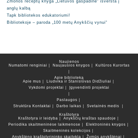
Žmonos receptų knyga „Lietuvos gaspadinė“ išversta į
anglų kalbą
Tapk bibliotekos edukatoriumi!
Bibliotekoje – paroda „100 metų Anykščių vynui“
Naujienos
Numatomi renginiai
Naujausios knygos
Kultūros Kurortas
Apie biblioteką
Apie mus
Liudvika ir Stanislovas Didžiuliai
Vykdomi projektai
Įgyvendinti projektai
Paslaugos
Struktūra
Kontaktai
Darbo laikas
Svetainės medis
Kraštotyra
Kraštotyra ir leidyba
Anykščių kraštas spaudoje
Periodika skaitmeninėse laikmenose
Elektroninės knygos
Skaitmeninės kolekcijos
Anykštėno kraštotyrininko skaitykla
Žymūs anykštėnai