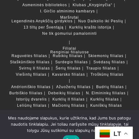
Asmeninės bibliotekos
Klubas „Knyginyčia“
I. Girčio atminimo kambarys
Maršrutai
Legendinės Anykščių girdyklos
Nuo Daikslio iki Peslių
13 tiltų per Šventąją
Kurklių krašto istorija
Ne tik gomuriui pamaloninti
Filialai
Renginiai filialuose
Raguvėlės filialas
Rubikių filialas
Skiemonių filialas
Staškūniškio filialas
Surdegio filialas
Svėdasų filialas
Svirnų II filialas
Šerių filialas
Traupio filialas
Viešintų filialas
Kavarsko filialas
Troškūnų filialas
Andrioniškio filialas
Ažuožerių filialas
Budrių filialas
Burbiškio filialas
Debeikių filialas
N. Elmininkų filialas
Istorijų dvarelis
Kurklių II filialas
Kurklių filialas
Leliūnų filialas
Mačionių filialas
Kuniškių filialas
Mes naudojame slapukus, kurie užtikrina, kad Jums bus patogu
Duomenų bazės ir katalogai
naudotis tinklalapiu. Jei toliau naršysite mūsų tinklalapyje, tai
LT
tolygu Jūsų sutikimui su slapukų naudojimu.
Copyright © Anykščių rajono savivaldybės Liudvikos ir
LT
Stanislovo Didžiulių viešoji biblioteka 2022 Powered by