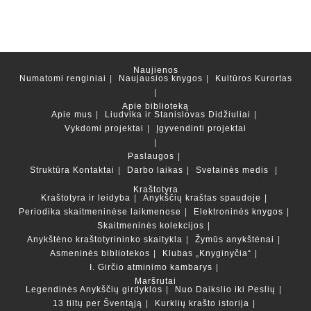
Naujienos
Numatomi renginiai
Naujausios knygos
Kultūros Kurortas
Apie biblioteką
Apie mus
Liudvika ir Stanislovas Didžiuliai
Vykdomi projektai
Įgyvendinti projektai
Paslaugos
Struktūra
Kontaktai
Darbo laikas
Svetainės medis
Kraštotyra
Kraštotyra ir leidyba
Anykščių kraštas spaudoje
Periodika skaitmeninėse laikmenose
Elektroninės knygos
Skaitmeninės kolekcijos
Anykštėno kraštotyrininko skaitykla
Žymūs anykštėnai
Asmeninės bibliotekos
Klubas „Knyginyčia“
I. Girčio atminimo kambarys
Maršrutai
Legendinės Anykščių girdyklos
Nuo Daikslio iki Peslių
13 tiltų per Šventąją
Kurklių krašto istorija