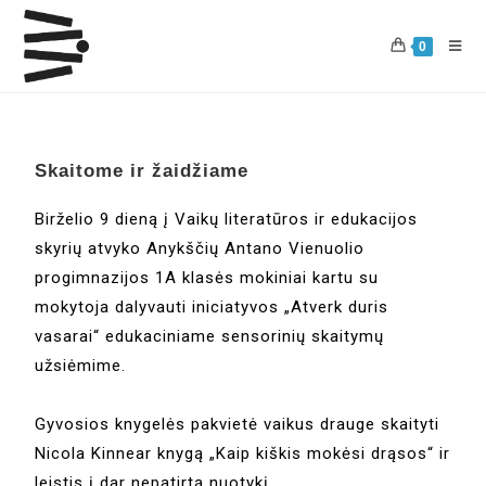
0
Skaitome ir žaidžiame
Birželio 9 dieną į Vaikų literatūros ir edukacijos
skyrių atvyko Anykščių Antano Vienuolio
progimnazijos 1A klasės mokiniai kartu su
mokytoja dalyvauti iniciatyvos „Atverk duris
vasarai“ edukaciniame sensorinių skaitymų
užsiėmime.
Gyvosios knygelės pakvietė vaikus drauge skaityti
Nicola Kinnear knygą „Kaip kiškis mokėsi drąsos“ ir
leistis į dar nepatirtą nuotykį.