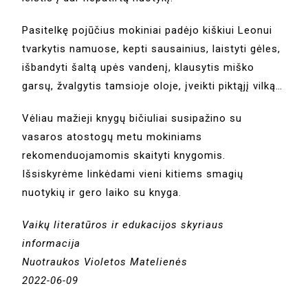
Pasitelkę pojūčius mokiniai padėjo kiškiui Leonui
tvarkytis namuose, kepti sausainius, laistyti gėles,
išbandyti šaltą upės vandenį, klausytis miško
garsų, žvalgytis tamsioje oloje, įveikti piktąjį vilką…
Vėliau mažieji knygų bičiuliai susipažino su
vasaros atostogų metu mokiniams
rekomenduojamomis skaityti knygomis.
Išsiskyrėme linkėdami vieni kitiems smagių
nuotykių ir gero laiko su knyga.
Vaikų literatūros ir edukacijos skyriaus
informacija
Nuotraukos Violetos Matelienės
2022-06-09