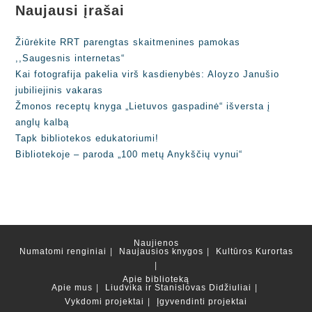
Naujausi įrašai
Žiūrėkite RRT parengtas skaitmenines pamokas
,,Saugesnis internetas“
Kai fotografija pakelia virš kasdienybės: Aloyzo Janušio
jubiliejinis vakaras
Žmonos receptų knyga „Lietuvos gaspadinė“ išversta į
anglų kalbą
Tapk bibliotekos edukatoriumi!
Bibliotekoje – paroda „100 metų Anykščių vynui“
Naujienos
Numatomi renginiai
Naujausios knygos
Kultūros Kurortas
Apie biblioteką
Apie mus
Liudvika ir Stanislovas Didžiuliai
Vykdomi projektai
Įgyvendinti projektai