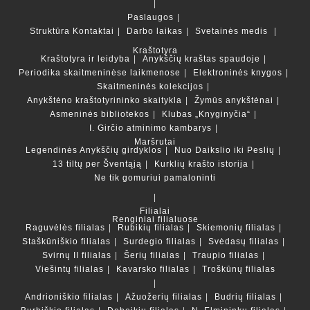
Paslaugos
Struktūra
Kontaktai
Darbo laikas
Svetainės medis
Kraštotyra
Kraštotyra ir leidyba
Anykščių kraštas spaudoje
Periodika skaitmeninėse laikmenose
Elektroninės knygos
Skaitmeninės kolekcijos
Anykštėno kraštotyrininko skaitykla
Žymūs anykštėnai
Asmeninės bibliotekos
Klubas „Knyginyčia“
I. Girčio atminimo kambarys
Maršrutai
Legendinės Anykščių girdyklos
Nuo Daikslio iki Peslių
13 tiltų per Šventąją
Kurklių krašto istorija
Ne tik gomuriui pamaloninti
Filialai
Renginiai filialuose
Raguvėlės filialas
Rubikių filialas
Skiemonių filialas
Staškūniškio filialas
Surdegio filialas
Svėdasų filialas
Svirnų II filialas
Šerių filialas
Traupio filialas
Viešintų filialas
Kavarsko filialas
Troškūnų filialas
Andrioniškio filialas
Ažuožerių filialas
Budrių filialas