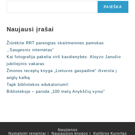
PAIEŠKA
Naujausi įrašai
Žiūrėkite RRT parengtas skaitmenines pamokas
,,Saugesnis internetas“
Kai fotografija pakelia virš kasdienybės: Aloyzo Janušio
jubiliejinis vakaras
Žmonos receptų knyga „Lietuvos gaspadinė“ išversta į
anglų kalbą
Tapk bibliotekos edukatoriumi!
Bibliotekoje – paroda „100 metų Anykščių vynui“
Naujienos
Numatomi renginiai
Naujausios knygos
Kultūros Kurortas