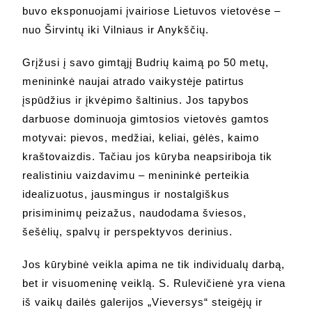
buvo eksponuojami įvairiose Lietuvos vietovėse –
nuo Širvintų iki Vilniaus ir Anykščių.
Grįžusi į savo gimtąjį Budrių kaimą po 50 metų,
menininkė naujai atrado vaikystėje patirtus
įspūdžius ir įkvėpimo šaltinius. Jos tapybos
darbuose dominuoja gimtosios vietovės gamtos
motyvai: pievos, medžiai, keliai, gėlės, kaimo
kraštovaizdis. Tačiau jos kūryba neapsiriboja tik
realistiniu vaizdavimu – menininkė perteikia
idealizuotus, jausmingus ir nostalgiškus
prisiminimų peizažus, naudodama šviesos,
šešėlių, spalvų ir perspektyvos derinius.
Jos kūrybinė veikla apima ne tik individualų darbą,
bet ir visuomeninę veiklą. S. Rulevičienė yra viena
iš vaikų dailės galerijos „Vieversys“ steigėjų ir