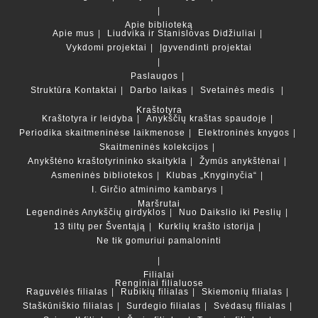
Apie biblioteką
Apie mus
Liudvika ir Stanislovas Didžiuliai
Vykdomi projektai
Įgyvendinti projektai
Paslaugos
Struktūra
Kontaktai
Darbo laikas
Svetainės medis
Kraštotyra
Kraštotyra ir leidyba
Anykščių kraštas spaudoje
Periodika skaitmeninėse laikmenose
Elektroninės knygos
Skaitmeninės kolekcijos
Anykštėno kraštotyrininko skaitykla
Žymūs anykštėnai
Asmeninės bibliotekos
Klubas „Knyginyčia“
I. Girčio atminimo kambarys
Maršrutai
Legendinės Anykščių girdyklos
Nuo Daikslio iki Peslių
13 tiltų per Šventąją
Kurklių krašto istorija
Ne tik gomuriui pamaloninti
Filialai
Renginiai filialuose
Raguvėlės filialas
Rubikių filialas
Skiemonių filialas
Staškūniškio filialas
Surdegio filialas
Svėdasų filialas