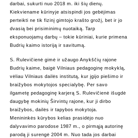
darbai, sukurti nuo 2018 m. iki šių dienų.
Kiekviename kūrinyje atsispindi jos gebėjimas
perteikti ne tik fizinį gimtojo krašto grožį, bet ir jo
dvasią bei prisiminimų nuotaiką. Tarp
eksponuojamų darbų – tokie kūriniai, kurie primena
Budrių kaimo istoriją ir savitumą.
S. Rulevičienė gimė ir užaugo Anykščių rajone
Budrių kaime, baigė Vilniaus pedagoginę mokyklą,
vėliau Vilniaus dailės institutą, kur įgijo piešimo ir
braižybos mokytojos specialybę. Per savo
ilgametę pedagoginę karjerą S. Rulevičienė išugdė
daugybę mokinių Širvintų rajone, kur ji dirbo
braižybos, dailės ir tapybos mokytoja.
Menininkės kūrybos kelias prasidėjo nuo
dalyvavimo parodose 1987 m., o pirmąją autorinę
parodą ji surengė 2004 m. Nuo tada jos darbai