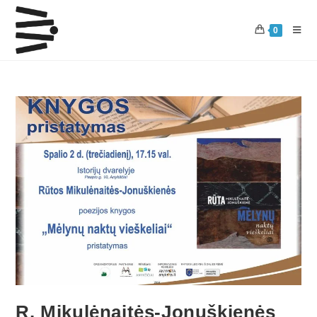
0
R. Mikulėnaitės-Jonuškienės