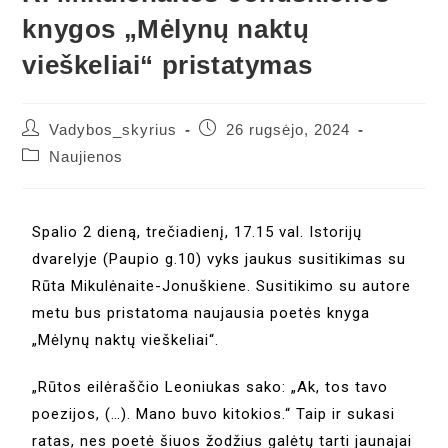
knygos „Mėlynų naktų
vieškeliai“ pristatymas
Vadybos_skyrius
26 rugsėjo, 2024
Naujienos
Spalio 2 dieną, trečiadienį, 17.15 val. Istorijų
dvarelyje (Paupio g.10) vyks jaukus susitikimas su
Rūta Mikulėnaite-Jonuškiene. Susitikimo su autore
metu bus pristatoma naujausia poetės knyga
„Mėlynų naktų vieškeliai“.
„Rūtos eilėraščio Leoniukas sako: „Ak, tos tavo
poezijos, (…). Mano buvo kitokios.“ Taip ir sukasi
ratas, nes poetė šiuos žodžius galėtų tarti jaunajai