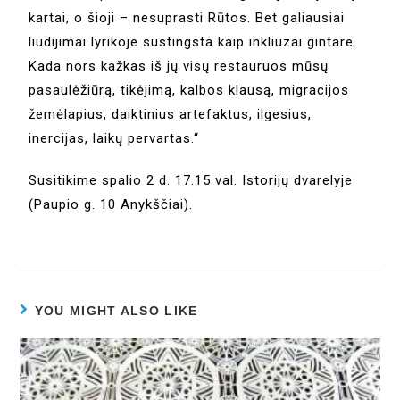
kartai, o šioji – nesuprasti Rūtos. Bet galiausiai
liudijimai lyrikoje sustingsta kaip inkliuzai gintare.
Kada nors kažkas iš jų visų restauruos mūsų
pasaulėžiūrą, tikėjimą, kalbos klausą, migracijos
žemėlapius, daiktinius artefaktus, ilgesius,
inercijas, laikų pervartas.“
Susitikime spalio 2 d. 17.15 val. Istorijų dvarelyje
(Paupio g. 10 Anykščiai).
YOU MIGHT ALSO LIKE