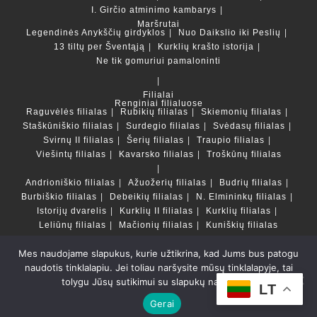
I. Girčio atminimo kambarys
Maršrutai
Legendinės Anykščių girdyklos
Nuo Daikslio iki Peslių
13 tiltų per Šventąją
Kurklių krašto istorija
Ne tik gomuriui pamaloninti
Filialai
Renginiai filialuose
Raguvėlės filialas
Rubikių filialas
Skiemonių filialas
Staškūniškio filialas
Surdegio filialas
Svėdasų filialas
Svirnų II filialas
Šerių filialas
Traupio filialas
Viešintų filialas
Kavarsko filialas
Troškūnų filialas
Andrioniškio filialas
Ažuožerių filialas
Budrių filialas
Burbiškio filialas
Debeikių filialas
N. Elmininkų filialas
Istorijų dvarelis
Kurklių II filialas
Kurklių filialas
Leliūnų filialas
Mačionių filialas
Kuniškių filialas
Mes naudojame slapukus, kurie užtikrina, kad Jums bus patogu
Duomenų bazės ir katalogai
naudotis tinklalapiu. Jei toliau naršysite mūsų tinklalapyje, tai
LT
tolygu Jūsų sutikimui su slapukų naudojimu.
Copyright © Anykščių rajono savivaldybės Liudvikos ir
LT
Stanislovo Didžiulių viešoji biblioteka 2022 Powered by
Gerai
Getspace