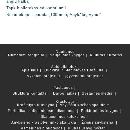
anglų kalbą
Tapk bibliotekos edukatoriumi!
Bibliotekoje – paroda „100 metų Anykščių vynui“
Naujienos
Numatomi renginiai
Naujausios knygos
Kultūros Kurortas
Apie biblioteką
Apie mus
Liudvika ir Stanislovas Didžiuliai
Vykdomi projektai
Įgyvendinti projektai
Paslaugos
Struktūra
Kontaktai
Darbo laikas
Svetainės medis
Kraštotyra
Kraštotyra ir leidyba
Anykščių kraštas spaudoje
Periodika skaitmeninėse laikmenose
Elektroninės knygos
Skaitmeninės kolekcijos
Anykštėno kraštotyrininko skaitykla
Žymūs anykštėnai
Asmeninės bibliotekos
Klubas „Knyginyčia“