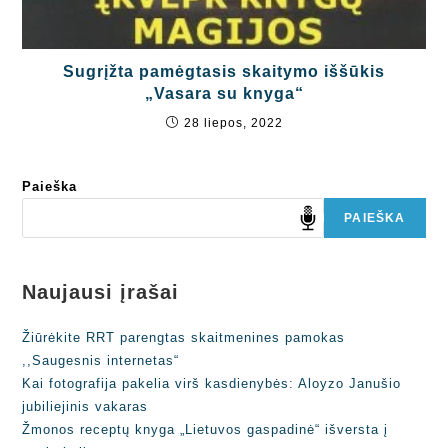
Sugrįžta pamėgtasis skaitymo iššūkis
„Vasara su knyga“
28 liepos, 2022
Paieška
PAIEŠKA
Naujausi įrašai
Žiūrėkite RRT parengtas skaitmenines pamokas
,,Saugesnis internetas“
Kai fotografija pakelia virš kasdienybės: Aloyzo Janušio
jubiliejinis vakaras
Žmonos receptų knyga „Lietuvos gaspadinė“ išversta į