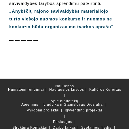
savivaldybės tarybos sprendimu patvirtintu
„Anykščių rajono savivaldybės materialiojo
turto viešojo nuomos konkurso ir nuomos ne
konkurso būdu organizavimo tvarkos aprašu“
— — — — —
Naujienos
Numatomi renginiai
Naujausios knygos
Kultūros Kurortas
Apie biblioteką
Apie mus
Liudvika ir Stanislovas Didžiuliai
Vykdomi projektai
Įgyvendinti projektai
Paslaugos
Struktūra
Kontaktai
Darbo laikas
Svetainės medis