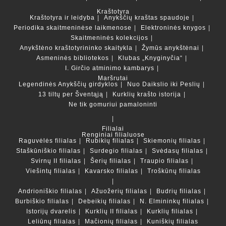
Kraštotyra
Kraštotyra ir leidyba
Anykščių kraštas spaudoje
Periodika skaitmeninėse laikmenose
Elektroninės knygos
Skaitmeninės kolekcijos
Anykštėno kraštotyrininko skaitykla
Žymūs anykštėnai
Asmeninės bibliotekos
Klubas „Knyginyčia“
I. Girčio atminimo kambarys
Maršrutai
Legendinės Anykščių girdyklos
Nuo Daikslio iki Peslių
13 tiltų per Šventąją
Kurklių krašto istorija
Ne tik gomuriui pamaloninti
Filialai
Renginiai filialuose
Raguvėlės filialas
Rubikių filialas
Skiemonių filialas
Staškūniškio filialas
Surdegio filialas
Svėdasų filialas
Svirnų II filialas
Šerių filialas
Traupio filialas
Viešintų filialas
Kavarsko filialas
Troškūnų filialas
Andrioniškio filialas
Ažuožerių filialas
Budrių filialas
Burbiškio filialas
Debeikių filialas
N. Elmininkų filialas
Istorijų dvarelis
Kurklių II filialas
Kurklių filialas
Leliūnų filialas
Mačionių filialas
Kuniškių filialas