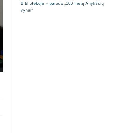
Bibliotekoje – paroda „100 metų Anykščių
vynui“