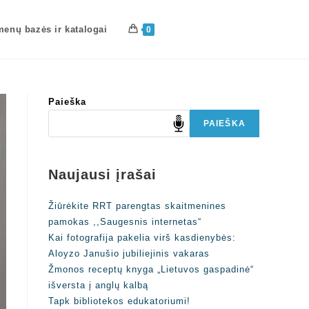
enų bazės ir katalogai
0
Paieška
PAIEŠKA
Naujausi įrašai
Žiūrėkite RRT parengtas skaitmenines
pamokas ,,Saugesnis internetas“
Kai fotografija pakelia virš kasdienybės:
Aloyzo Janušio jubiliejinis vakaras
Žmonos receptų knyga „Lietuvos gaspadinė“
išversta į anglų kalbą
Tapk bibliotekos edukatoriumi!