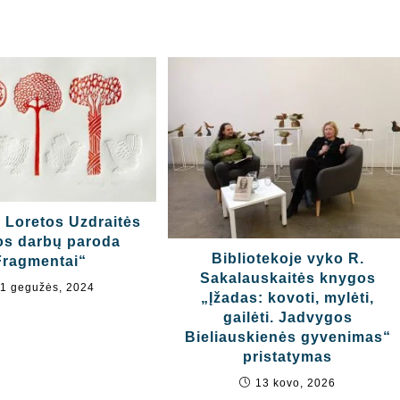
a Loretos Uzdraitės
os darbų paroda
Bibliotekoje vyko R.
Fragmentai“
Sakalauskaitės knygos
1 gegužės, 2024
„Įžadas: kovoti, mylėti,
gailėti. Jadvygos
Bieliauskienės gyvenimas“
pristatymas
13 kovo, 2026