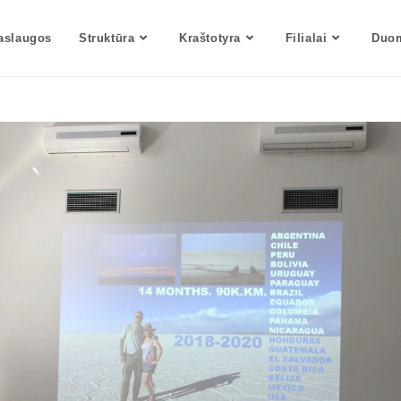
aslaugos
Struktūra
Kraštotyra
Filialai
Duom