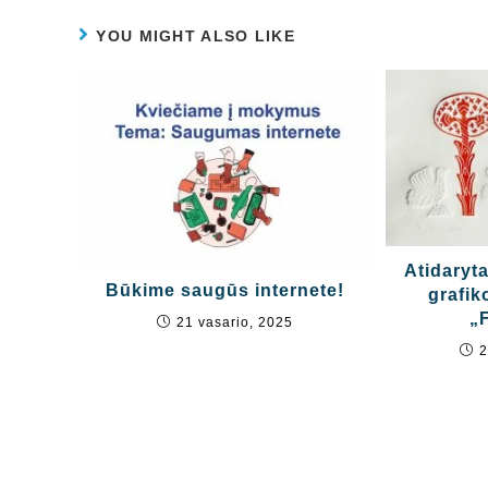
YOU MIGHT ALSO LIKE
Atidaryt
Būkime saugūs internete!
grafik
„
21 vasario, 2025
2