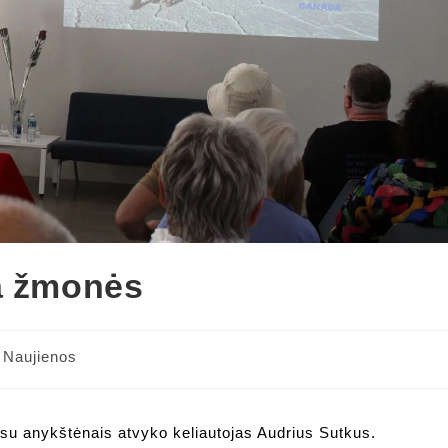
ra žmonės
Naujienos
i su anykštėnais atvyko keliautojas Audrius Sutkus.