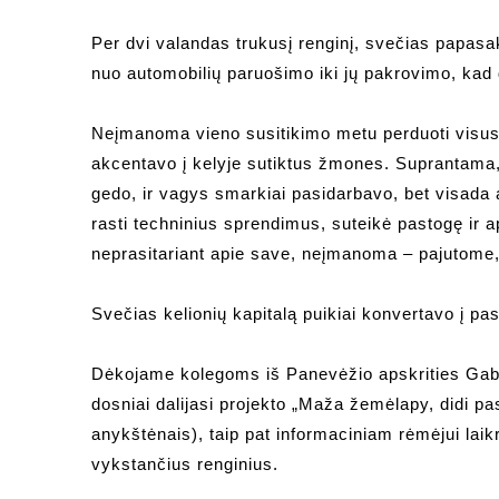
Per dvi valandas trukusį renginį, svečias papasa
nuo automobilių paruošimo iki jų pakrovimo, kad 
Neįmanoma vieno susitikimo metu perduoti visus 
akcentavo į kelyje sutiktus žmones. Suprantama, ka
gedo, ir vagys smarkiai pasidarbavo, bet visada
rasti techninius sprendimus, suteikė pastogę ir 
neprasitariant apie save, neįmanoma – pajutome
Svečias kelionių kapitalą puikiai konvertavo į pa
Dėkojame kolegoms iš Panevėžio apskrities Gabri
dosniai dalijasi projekto „Maža žemėlapy, didi pas
anykštėnais), taip pat informaciniam rėmėjui laikr
vykstančius renginius.