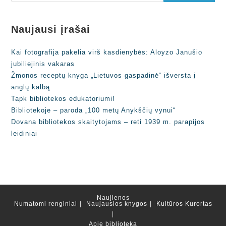
Naujausi įrašai
Kai fotografija pakelia virš kasdienybės: Aloyzo Janušio
jubiliejinis vakaras
Žmonos receptų knyga „Lietuvos gaspadinė“ išversta į
anglų kalbą
Tapk bibliotekos edukatoriumi!
Bibliotekoje – paroda „100 metų Anykščių vynui“
Dovana bibliotekos skaitytojams – reti 1939 m. parapijos
leidiniai
Naujienos
Numatomi renginiai
Naujausios knygos
Kultūros Kurortas
Apie biblioteką