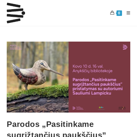
0
Parodos „Pasitinkame
sugrįžtančius paukščius”