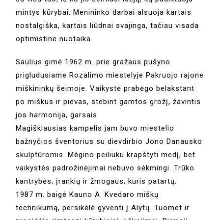
mintys kūrybai. Menininko darbai alsuoja kartais
nostalgiška, kartais liūdnai svajinga, tačiau visada
optimistine nuotaika.
Saulius gimė 1962 m. prie gražaus pušyno
prigludusiame Rozalimo miestelyje Pakruojo rajone
miškininkų šeimoje. Vaikystė prabėgo belakstant
po miškus ir pievas, stebint gamtos grožį, žavintis
jos harmonija, garsais.
Magiškiausias kampelis jam buvo miestelio
bažnyčios šventorius su dievdirbio Jono Danausko
skulptūromis. Mėgino peiliuku krapštyti medį, bet
vaikystės padrožinėjimai nebuvo sėkmingi. Trūko
kantrybės, įrankių ir žmogaus, kuris patartų.
1987 m. baigė Kauno A. Kvedaro miškų
technikumą, persikėlė gyventi į Alytų. Tuomet ir