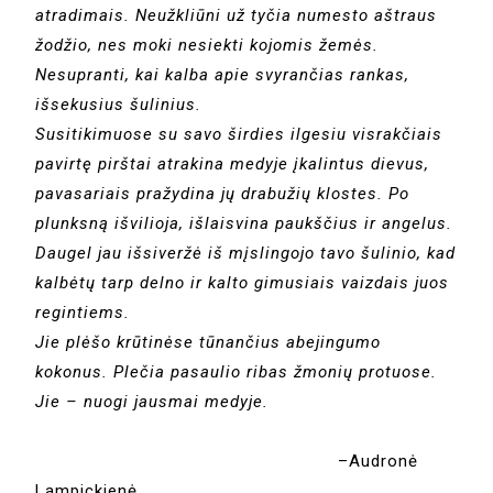
atradimais. Neužkliūni už tyčia numesto aštraus
žodžio, nes moki nesiekti kojomis žemės.
Nesupranti, kai kalba apie svyrančias rankas,
išsekusius šulinius.
Susitikimuose su savo širdies ilgesiu visrakčiais
pavirtę pirštai atrakina medyje įkalintus dievus,
pavasariais pražydina jų drabužių klostes. Po
plunksną išvilioja, išlaisvina paukščius ir angelus.
Daugel jau išsiveržė iš mįslingojo tavo šulinio, kad
kalbėtų tarp delno ir kalto gimusiais vaizdais juos
regintiems.
Jie plėšo krūtinėse tūnančius abejingumo
kokonus. Plečia pasaulio ribas žmonių protuose.
Jie – nuogi jausmai medyje.
–Audronė
Lampickienė