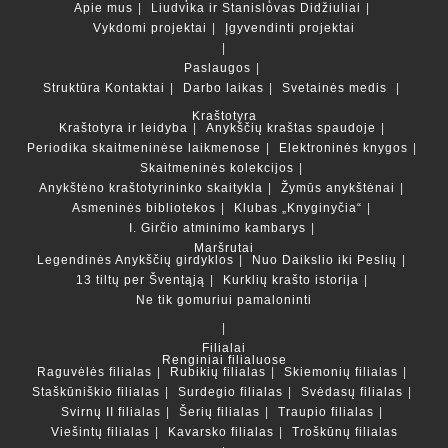
Apie mus
Liudvika ir Stanislovas Didžiuliai
Vykdomi projektai
Įgyvendinti projektai
Paslaugos
Struktūra
Kontaktai
Darbo laikas
Svetainės medis
Kraštotyra
Kraštotyra ir leidyba
Anykščių kraštas spaudoje
Periodika skaitmeninėse laikmenose
Elektroninės knygos
Skaitmeninės kolekcijos
Anykštėno kraštotyrininko skaitykla
Žymūs anykštėnai
Asmeninės bibliotekos
Klubas „Knyginyčia“
I. Girčio atminimo kambarys
Maršrutai
Legendinės Anykščių girdyklos
Nuo Daikslio iki Peslių
13 tiltų per Šventąją
Kurklių krašto istorija
Ne tik gomuriui pamaloninti
Filialai
Renginiai filialuose
Raguvėlės filialas
Rubikių filialas
Skiemonių filialas
Staškūniškio filialas
Surdegio filialas
Svėdasų filialas
Svirnų II filialas
Šerių filialas
Traupio filialas
Viešintų filialas
Kavarsko filialas
Troškūnų filialas