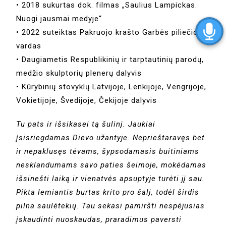
• 2018 sukurtas dok. filmas „Saulius Lampickas.
Nuogi jausmai medyje“
• 2022 suteiktas Pakruojo krašto Garbės piliečio
vardas
• Daugiametis Respublikinių ir tarptautinių parodų,
medžio skulptorių plenerų dalyvis
• Kūrybinių stovyklų Latvijoje, Lenkijoje, Vengrijoje,
Vokietijoje, Švedijoje, Čekijoje dalyvis
Tu pats ir išsikasei tą šulinį. Jaukiai
įsisriegdamas Dievo užantyje. Neprieštaravęs bet
ir nepaklusęs tėvams, šypsodamasis buitiniams
nesklandumams savo paties šeimoje, mokėdamas
išsinešti laiką ir vienatvės apsuptyje turėti jį sau.
Pikta lemiantis burtas krito pro šalį, todėl širdis
pilna saulėtekių. Tau sekasi pamiršti nespėjusias
įskaudinti nuoskaudas, praradimus paversti