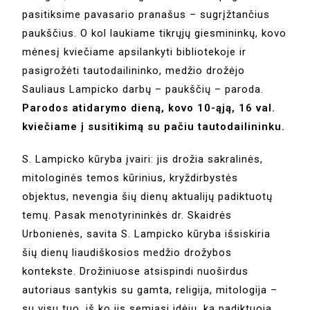
pasitiksime pavasario pranašus – sugrįžtančius
paukščius. O kol laukiame tikrųjų giesmininkų, kovo
mėnesį kviečiame apsilankyti bibliotekoje ir
pasigrožėti tautodailininko, medžio drožėjo
Sauliaus Lampicko darbų – paukščių – paroda.
Parodos atidarymo dieną, kovo 10-ąją, 16 val.
kviečiame į susitikimą su pačiu tautodailininku.
S. Lampicko kūryba įvairi: jis drožia sakralinės,
mitologinės temos kūrinius, kryždirbystės
objektus, nevengia šių dienų aktualijų padiktuotų
temų. Pasak menotyrininkės dr. Skaidrės
Urbonienės, savita S. Lampicko kūryba išsiskiria
šių dienų liaudiškosios medžio drožybos
kontekste. Drožiniuose atsispindi nuoširdus
autoriaus santykis su gamta, religija, mitologija –
su visu tuo, iš ko jis semiasi idėjų, ką padiktuoja