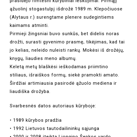
prasidėjo rimtesni kūrybiniai ieškojimai. Pirmąjį
ąžuolinį stogastulpį išdrožė 1989 m. Klepočiuose
(Alytaus r.) surengtame plenere sudegintiems
kaimams atminti.
Pirmieji žingsniai buvo sunkūs, bet didelis noras
drožti, surasti gyvenimo prasmę, tikėjimas, kad tai
jo kelias, neleido nuleisti rankų. Mokėsi iš drožėjų,
knygų, liaudies meno albumų.
Keletą metų blaškėsi ieškodamas priimtino
stiliaus, išraiškos formų, siekė pramokti amato.
Širdžiai artimiausia pasirodė ąžuolo mediena ir
liaudiška drožyba.
Svarbesnės datos autoriaus kūryboje:
• 1989 kūrybos pradžia
• 1992 Lietuvos tautodailininkų sąjunga
• 2000 ir 2008 įteikta Liongino Šepkos vardo