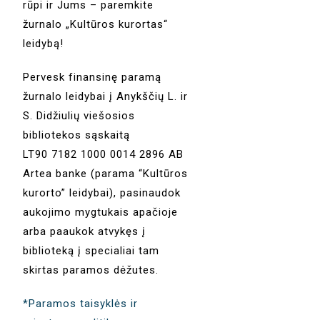
rūpi ir Jums – paremkite
žurnalo „Kultūros kurortas“
leidybą!
Pervesk finansinę paramą
žurnalo leidybai į Anykščių L. ir
S. Didžiulių viešosios
bibliotekos sąskaitą
LT90 7182 1000 0014 2896 AB
Artea banke (parama “Kultūros
kurorto” leidybai), pasinaudok
aukojimo mygtukais apačioje
arba paaukok atvykęs į
biblioteką į specialiai tam
skirtas paramos dėžutes.
*Paramos taisyklės ir