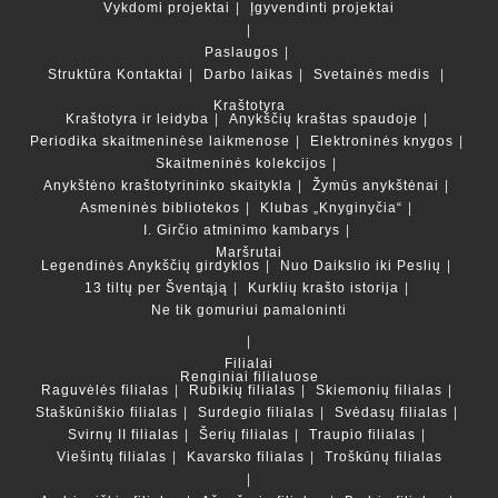
Vykdomi projektai
Įgyvendinti projektai
Paslaugos
Struktūra
Kontaktai
Darbo laikas
Svetainės medis
Kraštotyra
Kraštotyra ir leidyba
Anykščių kraštas spaudoje
Periodika skaitmeninėse laikmenose
Elektroninės knygos
Skaitmeninės kolekcijos
Anykštėno kraštotyrininko skaitykla
Žymūs anykštėnai
Asmeninės bibliotekos
Klubas „Knyginyčia“
I. Girčio atminimo kambarys
Maršrutai
Legendinės Anykščių girdyklos
Nuo Daikslio iki Peslių
13 tiltų per Šventąją
Kurklių krašto istorija
Ne tik gomuriui pamaloninti
Filialai
Renginiai filialuose
Raguvėlės filialas
Rubikių filialas
Skiemonių filialas
Staškūniškio filialas
Surdegio filialas
Svėdasų filialas
Svirnų II filialas
Šerių filialas
Traupio filialas
Viešintų filialas
Kavarsko filialas
Troškūnų filialas