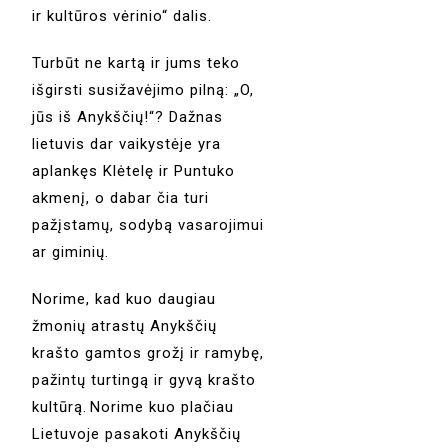
ir kultūros vėrinio“ dalis.
Turbūt ne kartą ir jums teko
išgirsti susižavėjimo pilną: „O,
jūs iš Anykščių!“? Dažnas
lietuvis dar vaikystėje yra
aplankęs Klėtelę ir Puntuko
akmenį, o dabar čia turi
pažįstamų, sodybą vasarojimui
ar giminių.
Norime, kad kuo daugiau
žmonių atrastų Anykščių
krašto gamtos grožį ir ramybę,
pažintų turtingą ir gyvą krašto
kultūrą.
Norime kuo plačiau
Lietuvoje pasakoti Anykščių