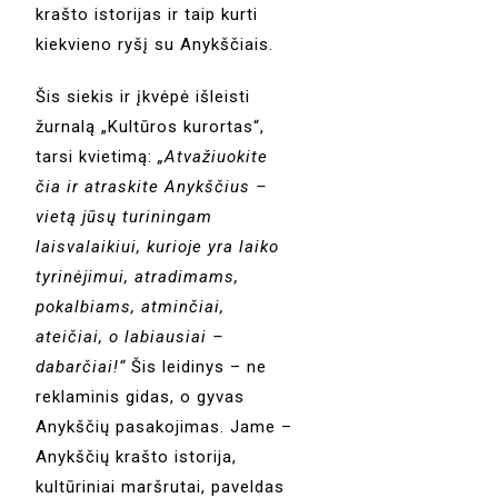
krašto istorijas ir taip kurti
kiekvieno ryšį su Anykščiais.
Šis siekis ir įkvėpė išleisti
žurnalą „Kultūros kurortas“,
tarsi kvietimą:
„Atvažiuokite
čia ir atraskite Anykščius –
vietą jūsų turiningam
laisvalaikiui, kurioje yra laiko
tyrinėjimui, atradimams,
pokalbiams, atminčiai,
ateičiai, o labiausiai –
dabarčiai!“
Šis leidinys – ne
reklaminis gidas, o gyvas
Anykščių pasakojimas. Jame –
Anykščių krašto istorija,
kultūriniai maršrutai, paveldas