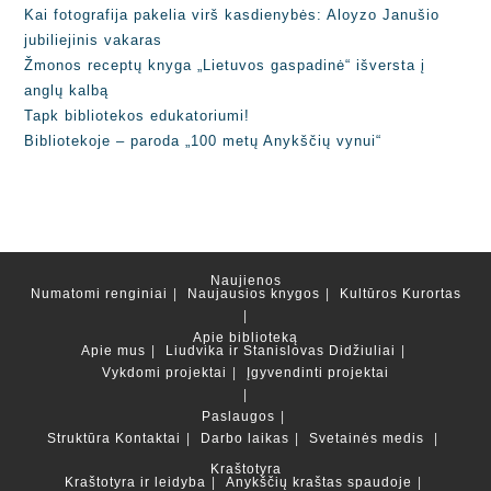
Kai fotografija pakelia virš kasdienybės: Aloyzo Janušio
jubiliejinis vakaras
Žmonos receptų knyga „Lietuvos gaspadinė“ išversta į
anglų kalbą
Tapk bibliotekos edukatoriumi!
Bibliotekoje – paroda „100 metų Anykščių vynui“
Naujienos
Numatomi renginiai
Naujausios knygos
Kultūros Kurortas
Apie biblioteką
Apie mus
Liudvika ir Stanislovas Didžiuliai
Vykdomi projektai
Įgyvendinti projektai
Paslaugos
Struktūra
Kontaktai
Darbo laikas
Svetainės medis
Kraštotyra
Kraštotyra ir leidyba
Anykščių kraštas spaudoje