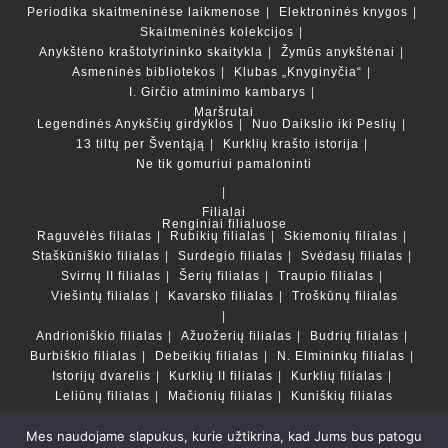
Periodika skaitmeninėse laikmenose
Elektroninės knygos
Skaitmeninės kolekcijos
Anykštėno kraštotyrininko skaitykla
Žymūs anykštėnai
Asmeninės bibliotekos
Klubas „Knyginyčia“
I. Girčio atminimo kambarys
Maršrutai
Legendinės Anykščių girdyklos
Nuo Daikslio iki Peslių
13 tiltų per Šventąją
Kurklių krašto istorija
Ne tik gomuriui pamaloninti
Filialai
Renginiai filialuose
Raguvėlės filialas
Rubikių filialas
Skiemonių filialas
Staškūniškio filialas
Surdegio filialas
Svėdasų filialas
Svirnų II filialas
Šerių filialas
Traupio filialas
Viešintų filialas
Kavarsko filialas
Troškūnų filialas
Andrioniškio filialas
Ažuožerių filialas
Budrių filialas
Burbiškio filialas
Debeikių filialas
N. Elmininkų filialas
Istorijų dvarelis
Kurklių II filialas
Kurklių filialas
Leliūnų filialas
Mačionių filialas
Kuniškių filialas
Mes naudojame slapukus, kurie užtikrina, kad Jums bus patogu
Duomenų bazės ir katalogai