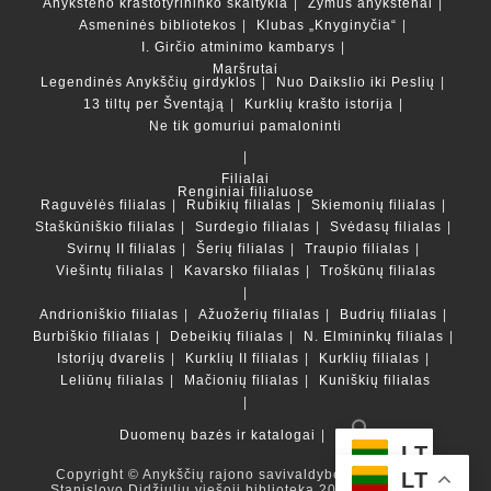
Anykštėno kraštotyrininko skaitykla
Žymūs anykštėnai
Asmeninės bibliotekos
Klubas „Knyginyčia“
I. Girčio atminimo kambarys
Maršrutai
Legendinės Anykščių girdyklos
Nuo Daikslio iki Peslių
13 tiltų per Šventąją
Kurklių krašto istorija
Ne tik gomuriui pamaloninti
Filialai
Renginiai filialuose
Raguvėlės filialas
Rubikių filialas
Skiemonių filialas
Staškūniškio filialas
Surdegio filialas
Svėdasų filialas
Svirnų II filialas
Šerių filialas
Traupio filialas
Viešintų filialas
Kavarsko filialas
Troškūnų filialas
Andrioniškio filialas
Ažuožerių filialas
Budrių filialas
Burbiškio filialas
Debeikių filialas
N. Elmininkų filialas
Istorijų dvarelis
Kurklių II filialas
Kurklių filialas
Leliūnų filialas
Mačionių filialas
Kuniškių filialas
Duomenų bazės ir katalogai
LT
Copyright © Anykščių rajono savivaldybės Liudvikos ir
LT
Stanislovo Didžiulių viešoji biblioteka 2022 Powered by