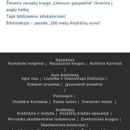
Žmonos receptų knyga „Lietuvos gaspadinė“ išversta į
anglų kalbą
Tapk bibliotekos edukatoriumi!
Bibliotekoje – paroda „100 metų Anykščių vynui“
Naujienos
Numatomi renginiai
Naujausios knygos
Kultūros Kurortas
Apie biblioteką
Apie mus
Liudvika ir Stanislovas Didžiuliai
Vykdomi projektai
Įgyvendinti projektai
Paslaugos
Struktūra
Kontaktai
Darbo laikas
Svetainės medis
Kraštotyra
Kraštotyra ir leidyba
Anykščių kraštas spaudoje
Periodika skaitmeninėse laikmenose
Elektroninės knygos
Skaitmeninės kolekcijos