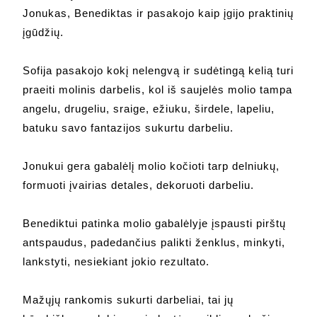
Jonukas, Benediktas ir pasakojo kaip įgijo praktinių
įgūdžių.
Sofija pasakojo kokį nelengvą ir sudėtingą kelią turi
praeiti molinis darbelis, kol iš saujelės molio tampa
angelu, drugeliu, sraige, ežiuku, širdele, lapeliu,
batuku savo fantazijos sukurtu darbeliu.
Jonukui gera gabalėlį molio kočioti tarp delniukų,
formuoti įvairias detales, dekoruoti darbeliu.
Benediktui patinka molio gabalėlyje įspausti pirštų
antspaudus, padedančius palikti ženklus, minkyti,
lankstyti, nesiekiant jokio rezultato.
Mažųjų rankomis sukurti darbeliai, tai jų