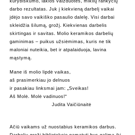
kūrybiškumo, lakios vaizduotės, miklių rankyčių
darbo rezultatas. Juk į kiekvieną darbelį vaikai
įdėjo savo vaikiško pasaulio dalelę. Visi darbai
skleidžia šilumą, grožį. Kiekvienas darbelis
skirtingas ir savitas. Molio keramikos darbelių
gaminimas – puikus užsiėmimas, kuris ne tik
maloniai nuteikia, bet ir atpalaiduoja, lavina
mąstymą.
Mane iš molio lipdė vaikas,
aš prasimerkiau jo delnuos
ir pasakiau linksmai jam: „Sveikas!
Aš Molė. Molė vadinuos!“
Judita Vaičiūnaitė
Ačiū vaikams už nuostabius keramikos darbus.
Darbelių grožį bibliotekoje pamatyti bus galima iki