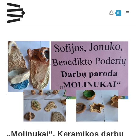
0
„Molinukai“. Keramikos darbų