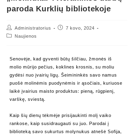
paroda Kurklių bibliotekoje
Administratorius
7 kovo, 2024
Naujienos
Senovėje, kad gyventi būtų šilčiau, žmonės iš
molio mūrijo pečius, koklines krosnis, su moliu
gydėsi nuo įvairių ligų. Šeimininkės savo namus
puošė molinėmis puodynėmis ir ąsočiais, kuriuose
laikė įvairius maisto produktus: pieną, rūgpienį,
varškę, sviestą.
Kaip šių dienų tėkmėje prisijaukinti molį vaiko
rankose, kaip susidraugauti su juo. Parodai į
biblioteką savo sukurtus molynukus atnešė Sofija,