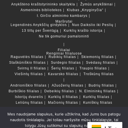
Anykštėno kraštotyrininko skaitykla
Žymūs anykštėnai
Asmeninės bibliotekos
Klubas „Knyginyčia“
I. Girčio atminimo kambarys
Maršrutai
Legendinės Anykščių girdyklos
Nuo Daikslio iki Peslių
13 tiltų per Šventąją
Kurklių krašto istorija
Ne tik gomuriui pamaloninti
Filialai
Renginiai filialuose
Raguvėlės filialas
Rubikių filialas
Skiemonių filialas
Staškūniškio filialas
Surdegio filialas
Svėdasų filialas
Svirnų II filialas
Šerių filialas
Traupio filialas
Viešintų filialas
Kavarsko filialas
Troškūnų filialas
Andrioniškio filialas
Ažuožerių filialas
Budrių filialas
Burbiškio filialas
Debeikių filialas
N. Elmininkų filialas
Istorijų dvarelis
Kurklių II filialas
Kurklių filialas
Leliūnų filialas
Mačionių filialas
Kuniškių filialas
Mes naudojame slapukus, kurie užtikrina, kad Jums bus patogu
Duomenų bazės ir katalogai
naudotis tinklalapiu. Jei toliau naršysite mūsų tinklalapyje, tai
LT
tolygu Jūsų sutikimui su slapukų naudojimu.
Copyright © Anykščių rajono savivaldybės Liudvikos ir