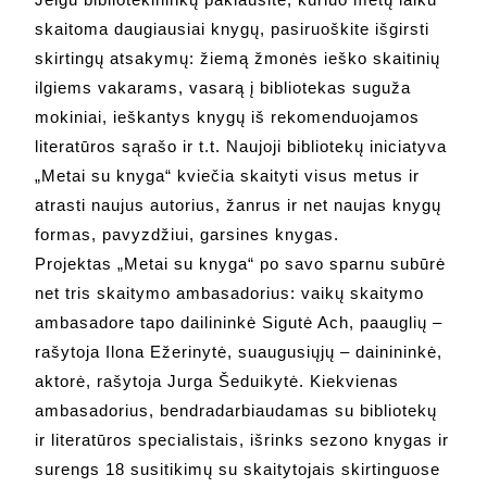
skaitoma daugiausiai knygų, pasiruoškite išgirsti
skirtingų atsakymų: žiemą žmonės ieško skaitinių
ilgiems vakarams, vasarą į bibliotekas suguža
mokiniai, ieškantys knygų iš rekomenduojamos
literatūros sąrašo ir t.t. Naujoji bibliotekų iniciatyva
„Metai su knyga“ kviečia skaityti visus metus ir
atrasti naujus autorius, žanrus ir net naujas knygų
formas, pavyzdžiui, garsines knygas.
Projektas „Metai su knyga“ po savo sparnu subūrė
net tris skaitymo ambasadorius: vaikų skaitymo
ambasadore tapo dailininkė Sigutė Ach, paauglių –
rašytoja Ilona Ežerinytė, suaugusiųjų – dainininkė,
aktorė, rašytoja Jurga Šeduikytė. Kiekvienas
ambasadorius, bendradarbiaudamas su bibliotekų
ir literatūros specialistais, išrinks sezono knygas ir
surengs 18 susitikimų su skaitytojais skirtinguose