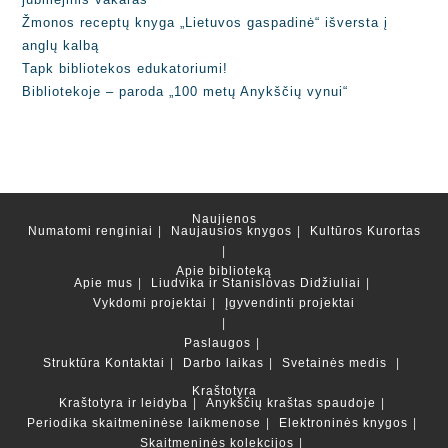
Žmonos receptų knyga „Lietuvos gaspadinė“ išversta į
anglų kalbą
Tapk bibliotekos edukatoriumi!
Bibliotekoje – paroda „100 metų Anykščių vynui“
Naujienos
Numatomi renginiai
Naujausios knygos
Kultūros Kurortas
Apie biblioteką
Apie mus
Liudvika ir Stanislovas Didžiuliai
Vykdomi projektai
Įgyvendinti projektai
Paslaugos
Struktūra
Kontaktai
Darbo laikas
Svetainės medis
Kraštotyra
Kraštotyra ir leidyba
Anykščių kraštas spaudoje
Periodika skaitmeninėse laikmenose
Elektroninės knygos
Skaitmeninės kolekcijos