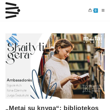
0
„Metai su knyga“: bibliotekos