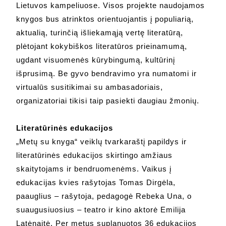
Lietuvos kampeliuose. Visos projekte naudojamos
knygos bus atrinktos orientuojantis į populiarią,
aktualią, turinčią išliekamąją vertę literatūrą,
plėtojant kokybiškos literatūros prieinamumą,
ugdant visuomenės kūrybingumą, kultūrinį
išprusimą. Be gyvo bendravimo yra numatomi ir
virtualūs susitikimai su ambasadoriais,
organizatoriai tikisi taip pasiekti daugiau žmonių.
Literatūrinės edukacijos
„Metų su knyga“ veiklų tvarkaraštį papildys ir
literatūrinės edukacijos skirtingo amžiaus
skaitytojams ir bendruomenėms. Vaikus į
edukacijas kvies rašytojas Tomas Dirgėla,
paauglius – rašytoja, pedagogė Rebeka Una, o
suaugusiuosius – teatro ir kino aktorė Emilija
Latėnaitė. Per metus suplanuotos 36 edukacijos