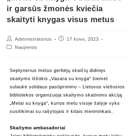
ir garsūs žmonės kviečia
skaityti knygas visus metus
Administratorius
17 kovo, 2023
Naujienos
Septynerius metus gerbėjų skaičių didinęs
skaitymo iššūkis „Vasara su knyga“ šiemet
sulaukė solidaus pastiprinimo – Lietuvos viešosios
bibliotekos organizuoja skaitymo skatinimo akciją
„Metai su knyga“, kurios metu visoje šalyje vyks
susitikimai su rašytojais ir kitais menininkais.
Skaitymo ambasadoriai
Jeigu bibliotekininkų paklausite, kuriuo metų laiku