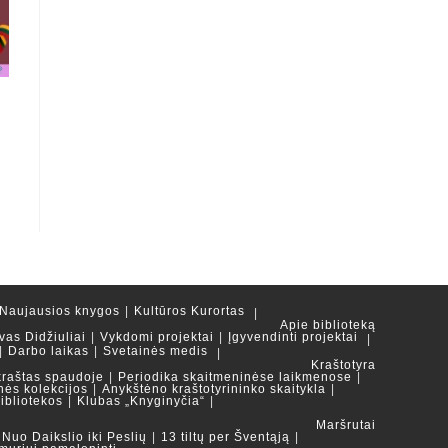
Naujausios knygos
Kultūros Kurortas
Apie biblioteką
vas Didžiuliai
Vykdomi projektai
Įgyvendinti projektai
Darbo laikas
Svetainės medis
Kraštotyra
kraštas spaudoje
Periodika skaitmeninėse laikmenose
nės kolekcijos
Anykštėno kraštotyrininko skaitykla
ibliotekos
Klubas „Knyginyčia“
Maršrutai
Nuo Daikslio iki Peslių
13 tiltų per Šventąją