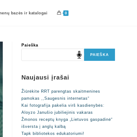
enų bazės ir katalogai
0
Paieška
PAIEŠKA
Naujausi įrašai
Žiūrėkite RRT parengtas skaitmenines
pamokas ,,Saugesnis internetas“
Kai fotografija pakelia virš kasdienybės:
Aloyzo Janušio jubiliejinis vakaras
Žmonos receptų knyga „Lietuvos gaspadinė“
išversta į anglų kalbą
Tapk bibliotekos edukatoriumi!