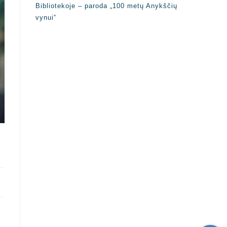
Bibliotekoje – paroda „100 metų Anykščių
vynui“