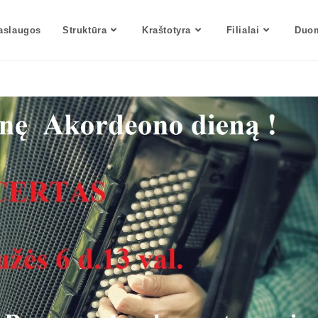
aslaugos
Struktūra
Kraštotyra
Filialai
Duom