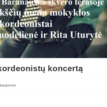
akordeonistų koncertą
Naujienos