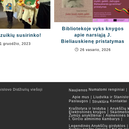
Bibliotekoje vyks knygos
apie narsiąją J.
zuikių susirinko!
Bieliauskienę pristatymas
1 gruodžio, 2023
26 vasario, 2026
islovo Didžiulių viešoji
Numatomi renginiai
Naujienos
Apie mus
Liudvika ir Stanislo
Paslaugos
Kontaktai
Struktūra
Kraštotyra ir leidyba
Anykščių 
Elektroninės knygos
Skaitmeni
Žymūs anykštėnai
Asmeninės b
I. Girčio atminimo kambarys
Legendinės Anykščių girdyklos