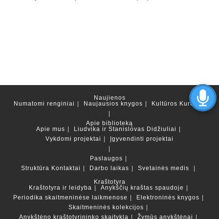
Naujienos
Numatomi renginiai
Naujausios knygos
Kultūros Kurortas
Apie biblioteką
Apie mus
Liudvika ir Stanislovas Didžiuliai
Vykdomi projektai
Įgyvendinti projektai
Paslaugos
Struktūra
Kontaktai
Darbo laikas
Svetainės medis
Kraštotyra
Kraštotyra ir leidyba
Anykščių kraštas spaudoje
Periodika skaitmeninėse laikmenose
Elektroninės knygos
Skaitmeninės kolekcijos
Anykštėno kraštotyrininko skaitykla
Žymūs anykštėnai