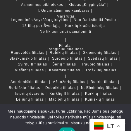
Asmeninės bibliotekos
Klubas „Knyginyčia“
I. Girčio atminimo kambarys
Maršrutai
Legendinės Anykščių girdyklos
Nuo Daikslio iki Peslių
13 tiltų per Šventąją
Kurklių krašto istorija
Ne tik gomuriui pamaloninti
Filialai
Renginiai filialuose
Raguvėlės filialas
Rubikių filialas
Skiemonių filialas
Staškūniškio filialas
Surdegio filialas
Svėdasų filialas
Svirnų II filialas
Šerių filialas
Traupio filialas
Viešintų filialas
Kavarsko filialas
Troškūnų filialas
Andrioniškio filialas
Ažuožerių filialas
Budrių filialas
Burbiškio filialas
Debeikių filialas
N. Elmininkų filialas
Istorijų dvarelis
Kurklių II filialas
Kurklių filialas
Leliūnų filialas
Mačionių filialas
Kuniškių filialas
Mes naudojame slapukus, kurie užtikrina, kad Jums bus patogu
Duomenų bazės ir katalogai
naudotis tinklalapiu. Jei toliau naršysite mūsų tinklalapyje, tai
LT
tolygu Jūsų sutikimui su slapukų naudojimu.
Copyright © Anykščių rajono savivaldybės Liudvikos ir
LT
Stanislovo Didžiulių viešoji biblioteka 2022 Powered by