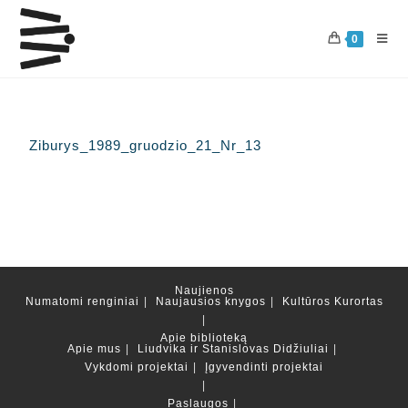
0
Ziburys_1989_gruodzio_21_Nr_13
Naujienos
Numatomi renginiai
Naujausios knygos
Kultūros Kurortas
Apie biblioteką
Apie mus
Liudvika ir Stanislovas Didžiuliai
Vykdomi projektai
Įgyvendinti projektai
Paslaugos