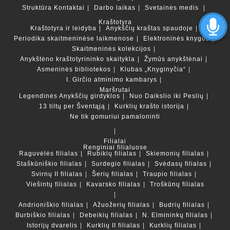
Struktūra
Kontaktai
Darbo laikas
Svetainės medis
Kraštotyra
Kraštotyra ir leidyba
Anykščių kraštas spaudoje
Periodika skaitmeninėse laikmenose
Elektroninės knygos
Skaitmeninės kolekcijos
Anykštėno kraštotyrininko skaitykla
Žymūs anykštėnai
Asmeninės bibliotekos
Klubas „Knyginyčia“
I. Girčio atminimo kambarys
Maršrutai
Legendinės Anykščių girdyklos
Nuo Daikslio iki Peslių
13 tiltų per Šventąją
Kurklių krašto istorija
Ne tik gomuriui pamaloninti
Filialai
Renginiai filialuose
Raguvėlės filialas
Rubikių filialas
Skiemonių filialas
Staškūniškio filialas
Surdegio filialas
Svėdasų filialas
Svirnų II filialas
Šerių filialas
Traupio filialas
Viešintų filialas
Kavarsko filialas
Troškūnų filialas
Andrioniškio filialas
Ažuožerių filialas
Budrių filialas
Burbiškio filialas
Debeikių filialas
N. Elmininkų filialas
Istorijų dvarelis
Kurklių II filialas
Kurklių filialas