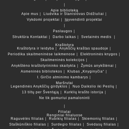
Apie biblioteką
Apie mus
Liudvika ir Stanislovas Didžiuliai
Vykdomi projektai
Įgyvendinti projektai
Paslaugos
Struktūra
Kontaktai
Darbo laikas
Svetainės medis
Kraštotyra
Kraštotyra ir leidyba
Anykščių kraštas spaudoje
Periodika skaitmeninėse laikmenose
Elektroninės knygos
Skaitmeninės kolekcijos
Anykštėno kraštotyrininko skaitykla
Žymūs anykštėnai
Asmeninės bibliotekos
Klubas „Knyginyčia“
I. Girčio atminimo kambarys
Maršrutai
Legendinės Anykščių girdyklos
Nuo Daikslio iki Peslių
13 tiltų per Šventąją
Kurklių krašto istorija
Ne tik gomuriui pamaloninti
Filialai
Renginiai filialuose
Raguvėlės filialas
Rubikių filialas
Skiemonių filialas
Staškūniškio filialas
Surdegio filialas
Svėdasų filialas