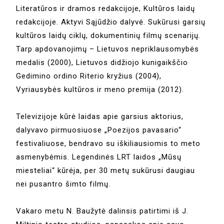
Literatūros ir dramos redakcijoje, Kultūros laidų
redakcijoje. Aktyvi Sąjūdžio dalyvė. Sukūrusi garsių
kultūros laidų ciklų, dokumentinių filmų scenarijų.
Tarp apdovanojimų – Lietuvos nepriklausomybės
medalis (2000), Lietuvos didžiojo kunigaikščio
Gedimino ordino Riterio kryžius (2004),
Vyriausybės kultūros ir meno premija (2012).
Televizijoje kūrė laidas apie garsius aktorius,
dalyvavo pirmuosiuose „Poezijos pavasario“
festivaliuose, bendravo su iškiliausiomis to meto
asmenybėmis. Legendinės LRT laidos „Mūsų
miesteliai“ kūrėja, per 30 metų sukūrusi daugiau
nei pusantro šimto filmų.
Vakaro metu N. Baužytė dalinsis patirtimi iš J.