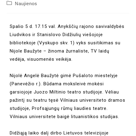
Naujienos
Spalio 5 d. 17.15 val. Anykščių rajono savivaldybės
Liudvikos ir Stanislovo Didžiulių viešojoje
bibliotekoje (Vyskupo skv. 1) vyks susitikimas su
Nijole Baužyte – žinoma žurnaliste, TV laidų
vedėja, visuomenės veikėja.
Nijolė Angelė Baužytė gimė Pušaloto miestelyje
(Panevėžio r.). Būdama moksleivė mokėsi
garsiojoje Juozo Miltinio teatro studijoje. Vėliau
pažintį su teatru tęsė Vilniaus universiteto dramos
studijoje, Profsąjungų rūmų liaudies teatre.
Vilniaus universitete baigė lituanistikos studijas.
Didžiąją laiko dalį dirbo Lietuvos televizijoje