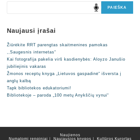
PAIEŠKA
Naujausi įrašai
Žiūrėkite RRT parengtas skaitmenines pamokas
,,Saugesnis internetas“
Kai fotografija pakelia virš kasdienybės: Aloyzo Janušio
jubiliejinis vakaras
Žmonos receptų knyga „Lietuvos gaspadinė“ išversta į
anglų kalbą
Tapk bibliotekos edukatoriumi!
Bibliotekoje – paroda „100 metų Anykščių vynui“
Naujienos
Numatomi renginiai
Naujausios knygos
Kultūros Kurortas