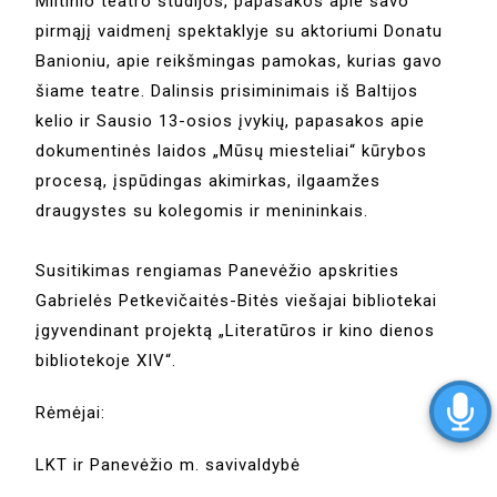
Miltinio teatro studijos, papasakos apie savo
pirmąjį vaidmenį spektaklyje su aktoriumi Donatu
Banioniu, apie reikšmingas pamokas, kurias gavo
šiame teatre. Dalinsis prisiminimais iš Baltijos
kelio ir Sausio 13-osios įvykių, papasakos apie
dokumentinės laidos „Mūsų miesteliai“ kūrybos
procesą, įspūdingas akimirkas, ilgaamžes
draugystes su kolegomis ir menininkais.
Susitikimas rengiamas Panevėžio apskrities
Gabrielės Petkevičaitės-Bitės viešajai bibliotekai
įgyvendinant projektą „Literatūros ir kino dienos
bibliotekoje XIV“.
Rėmėjai:
LKT ir Panevėžio m. savivaldybė