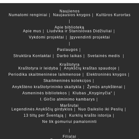
Naujienos
Numatomi renginiai
Naujausios knygos
Kultūros Kurortas
Apie biblioteką
Apie mus
Liudvika ir Stanislovas Didžiuliai
Vykdomi projektai
Įgyvendinti projektai
Paslaugos
Struktūra
Kontaktai
Darbo laikas
Svetainės medis
Kraštotyra
Kraštotyra ir leidyba
Anykščių kraštas spaudoje
Periodika skaitmeninėse laikmenose
Elektroninės knygos
Skaitmeninės kolekcijos
Anykštėno kraštotyrininko skaitykla
Žymūs anykštėnai
Asmeninės bibliotekos
Klubas „Knyginyčia“
I. Girčio atminimo kambarys
Maršrutai
Legendinės Anykščių girdyklos
Nuo Daikslio iki Peslių
13 tiltų per Šventąją
Kurklių krašto istorija
Ne tik gomuriui pamaloninti
Filialai