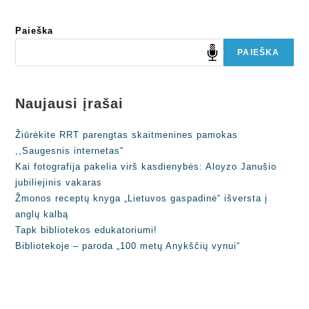
Paieška
PAIEŠKA
Naujausi įrašai
Žiūrėkite RRT parengtas skaitmenines pamokas
,,Saugesnis internetas“
Kai fotografija pakelia virš kasdienybės: Aloyzo Janušio
jubiliejinis vakaras
Žmonos receptų knyga „Lietuvos gaspadinė“ išversta į
anglų kalbą
Tapk bibliotekos edukatoriumi!
Bibliotekoje – paroda „100 metų Anykščių vynui“