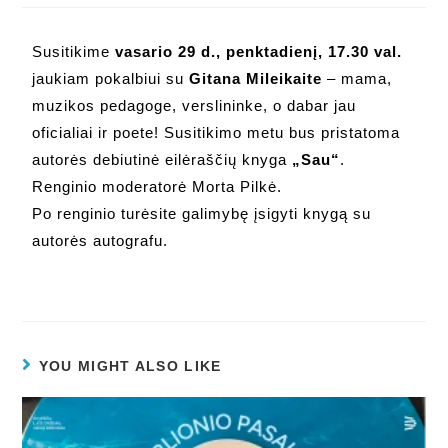
Susitikime
vasario 29 d., penktadienį, 17.30 val.
jaukiam pokalbiui su
Gitana Mileikaite
– mama,
muzikos pedagoge, verslininke, o dabar jau
oficialiai ir poete! Susitikimo metu bus pristatoma
autorės debiutinė eilėraščių knyga
„Sau“
.
Renginio moderatorė Morta Pilkė.
Po renginio turėsite galimybę įsigyti knygą su
autorės autografu.
YOU MIGHT ALSO LIKE