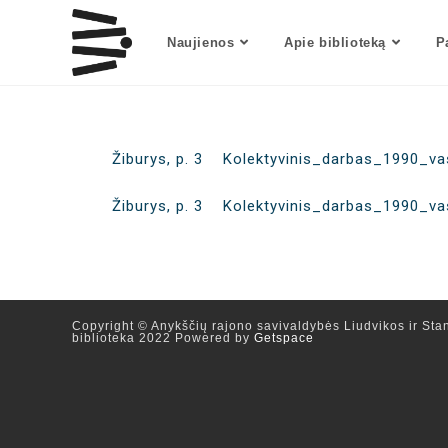
Naujienos
Apie biblioteką
P
Žiburys, p. 3 Kolektyvinis_darbas_1990_v
Žiburys, p. 3
Kolektyvinis_darbas_1990_v
Copyright © Anykščių rajono savivaldybės Liudvikos ir Stan
biblioteka 2022 Powered by
Getspace