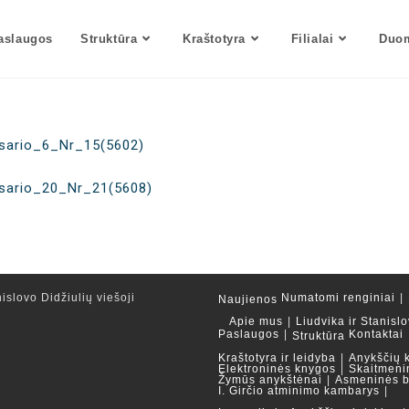
aslaugos
Struktūra
Kraštotyra
Filialai
Duom
asario_6_Nr_15(5602)
asario_20_Nr_21(5608)
islovo Didžiulių viešoji
Numatomi renginiai
Naujienos
Apie mus
Liudvika ir Stanislo
Paslaugos
Kontaktai
Struktūra
Kraštotyra ir leidyba
Anykščių 
Elektroninės knygos
Skaitmeni
Žymūs anykštėnai
Asmeninės b
I. Girčio atminimo kambarys