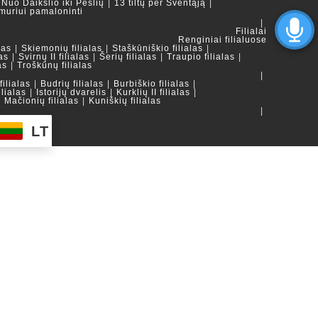
Nuo Daikslio iki Peslių
13 tiltų per Šventąją
muriui pamaloninti
Filialai
Renginiai filialuose
las
Skiemonių filialas
Staškūniškio filialas
as
Svirnų II filialas
Šerių filialas
Traupio filialas
as
Troškūnų filialas
ilialas
Budrių filialas
Burbiškio filialas
ilialas
Istorijų dvarelis
Kurklių II filialas
Mačionių filialas
Kuniškių filialas
LT