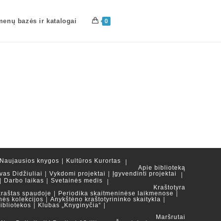
enų bazės ir katalogai
0
Naujausios knygos
Kultūros Kurortas
Apie biblioteką
vas Didžiuliai
Vykdomi projektai
Įgyvendinti projektai
Darbo laikas
Svetainės medis
Kraštotyra
kraštas spaudoje
Periodika skaitmeninėse laikmenose
nės kolekcijos
Anykštėno kraštotyrininko skaitykla
ibliotekos
Klubas „Knyginyčia“
Maršrutai