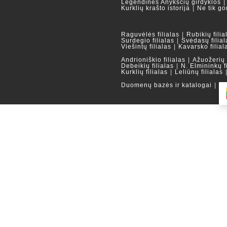
Legendinės Anykščių girdyklos
Kurklių krašto istorija
Ne tik go
Raguvėlės filialas
Rubikių filia
Surdegio filialas
Svėdasų filial
Viešintų filialas
Kavarsko filial
Andrioniškio filialas
Ažuožerių f
Debeikių filialas
N. Elmininkų f
Kurklių filialas
Leliūnų filialas
Duomenų bazės ir katalogai