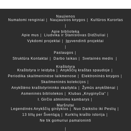
Naujienos
Numatomi renginiai
Naujausios knygos
Kultūros Kurortas
Apie biblioteką
Apie mus
Liudvika ir Stanislovas Didžiuliai
Vykdomi projektai
Įgyvendinti projektai
Paslaugos
Struktūra
Kontaktai
Darbo laikas
Svetainės medis
Kraštotyra
Kraštotyra ir leidyba
Anykščių kraštas spaudoje
Periodika skaitmeninėse laikmenose
Elektroninės knygos
Skaitmeninės kolekcijos
Anykštėno kraštotyrininko skaitykla
Žymūs anykštėnai
Asmeninės bibliotekos
Klubas „Knyginyčia“
I. Girčio atminimo kambarys
Maršrutai
Legendinės Anykščių girdyklos
Nuo Daikslio iki Peslių
13 tiltų per Šventąją
Kurklių krašto istorija
Ne tik gomuriui pamaloninti