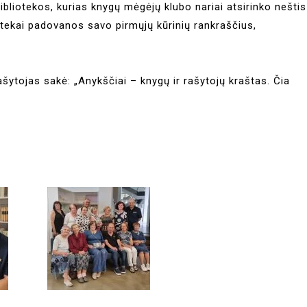
bliotekos, kurias knygų mėgėjų klubo nariai atsirinko neštis
iotekai padovanos savo pirmųjų kūrinių rankraščius,
šytojas sakė: „Anykščiai – knygų ir rašytojų kraštas. Čia