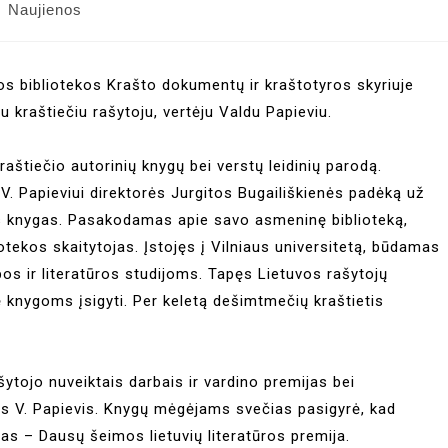
Naujienos
sios bibliotekos Krašto dokumentų ir kraštotyros skyriuje
u kraštiečiu rašytoju, vertėju Valdu Papieviu.
aštiečio autorinių knygų bei verstų leidinių parodą.
. Papieviui direktorės Jurgitos Bugailiškienės padėką už
tas knygas. Pasakodamas apie savo asmeninę biblioteką,
otekos skaitytojas. Įstojęs į Vilniaus universitetą, būdamas
lbos ir literatūros studijoms. Tapęs Lietuvos rašytojų
ę knygoms įsigyti. Per keletą dešimtmečių kraštietis
ytojo nuveiktais darbais ir vardino premijas bei
s V. Papievis. Knygų mėgėjams svečias pasigyrė, kad
s – Dausų šeimos lietuvių literatūros premija.