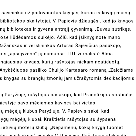
s savininkui už padovanotas knygas, kurias iš knygų mainų
bibliotekos skaitytojai. V. Papievis džiaugėsi, kad jo knygos
ėnų bibliotekas ir gyvena antrąjį gyvenimą. „Buvau sutrikęs,
ose liūdėdamos dulkėjo. Ačiū, kad įsiknyginote mano
ažanskas ir verslininkas Artūras Šajevičius pasakojo,
ijos „apsigyveno“ jų namuose. LRT žurnalistė Alma
angiausias knygas, kurių rašytojas niekam neatiduotų.
 Anykščiuose pasiliko Chulijo Kartasaro romaną „Žaidžiame
as knygas su brangių žmonių jam užrašytomis dedikacijomis.
ą Paryžiuje, rašytojas pasakojo, kad Prancūzijos sostinėje
miestyje savo mėgiamas kavines bei vietas
ų mėgėjų klubus Paryžiuje, V. Papievis sakė, kad
 knygų mėgėjų klubai. Kraštietis rašytojas su šypsena
ą Lietuvių moterų klubą. „Nepamenu, kokią knygą tuomet
ube apsilankiau“, – sakė V. Papievis. Rašytojas atskleidė,