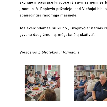
skyriuje ir pasirašė knygose iš savo asmeninės bi
į namus. V. Papievis prižadėjo, kad Viešajai bibl
spausdintus rašomąja mašinėle.
Atsisveikindamas su klubo „Knyginyčia“ nariais ra
gyvena daug žmonių, mėgstančių skaityti“.
Viešosios bibliotekos informacija