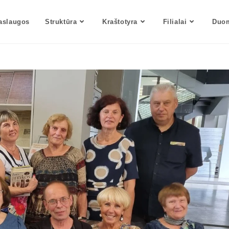
aslaugos
Struktūra
Kraštotyra
Filialai
Duom