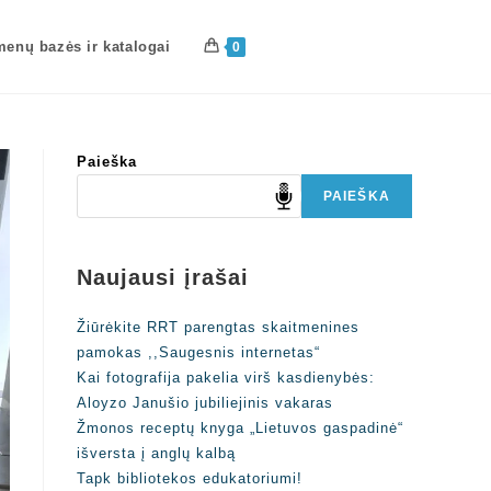
enų bazės ir katalogai
0
Paieška
PAIEŠKA
Naujausi įrašai
Žiūrėkite RRT parengtas skaitmenines
pamokas ,,Saugesnis internetas“
Kai fotografija pakelia virš kasdienybės:
Aloyzo Janušio jubiliejinis vakaras
Žmonos receptų knyga „Lietuvos gaspadinė“
išversta į anglų kalbą
Tapk bibliotekos edukatoriumi!