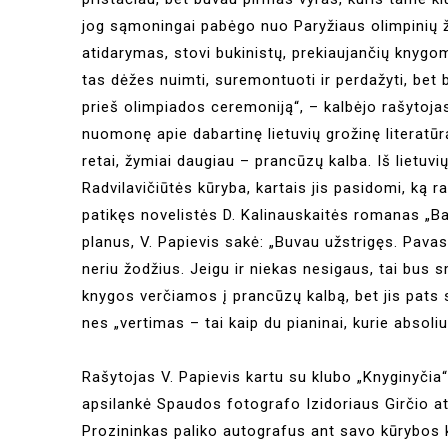
jog sąmoningai pabėgo nuo Paryžiaus olimpinių ž
atidarymas, stovi bukinistų, prekiaujančių knygom
tas dėžes nuimti, suremontuoti ir perdažyti, bet 
prieš olimpiados ceremoniją“, – kalbėjo rašytojas
nuomonę apie dabartinę lietuvių grožinę literatūrą
retai, žymiai daugiau – prancūzų kalba. Iš lietuv
Radvilavičiūtės kūryba, kartais jis pasidomi, ką ra
patikęs novelistės D. Kalinauskaitės romanas „Bal
planus, V. Papievis sakė: „Buvau užstrigęs. Pava
neriu žodžius. Jeigu ir niekas nesigaus, tai bus s
knygos verčiamos į prancūzų kalbą, bet jis pats 
nes „vertimas – tai kaip du pianinai, kurie absoliu
Rašytojas V. Papievis kartu su klubo „Knyginyčia“
apsilankė Spaudos fotografo Izidoriaus Girčio a
Prozininkas paliko autografus ant savo kūrybos