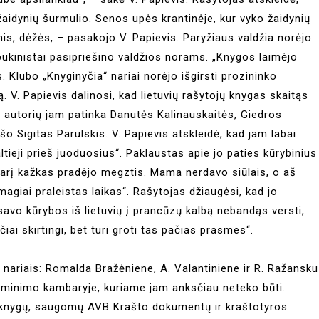
aidynių šurmulio. Senos upės krantinėje, kur vyko žaidynių
is, dėžės, – pasakojo V. Papievis. Paryžiaus valdžia norėjo
bukinistai pasipriešino valdžios norams. „Knygos laimėjo
. Klubo „Knyginyčia“ nariai norėjo išgirsti prozininko
. V. Papievis dalinosi, kad lietuvių rašytojų knygas skaitąs
ių autorių jam patinka Danutės Kalinauskaitės, Giedros
šo Sigitas Parulskis. V. Papievis atskleidė, kad jam labai
tieji prieš juoduosius“. Paklaustas apie jo paties kūrybinius
sarį kažkas pradėjo megztis. Mama nerdavo siūlais, o aš
magiai praleistas laikas“. Rašytojas džiaugėsi, kad jo
savo kūrybos iš lietuvių į prancūzų kalbą nebandąs versti,
čiai skirtingi, bet turi groti tas pačias prasmes“.
 nariais: Romalda Bražėniene, A. Valantiniene ir R. Ražansku
tminimo kambaryje, kuriame jam anksčiau neteko būti.
 knygų, saugomų AVB Krašto dokumentų ir kraštotyros