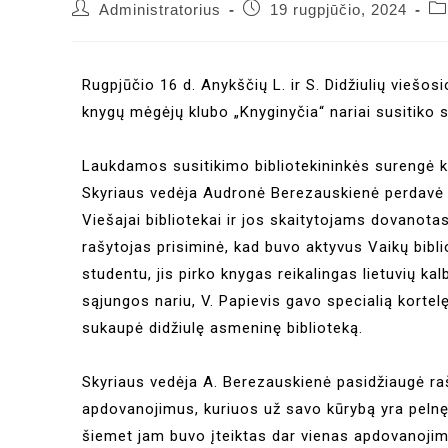
Administratorius
19 rugpjūčio, 2024
Rugpjūčio 16 d. Anykščių L. ir S. Didžiulių viešo
knygų mėgėjų klubo „Knyginyčia“ nariai susitiko s
Laukdamos susitikimo bibliotekininkės surengė kr
Skyriaus vedėja Audronė Berezauskienė perdavė V
Viešajai bibliotekai ir jos skaitytojams dovano
rašytojas prisiminė, kad buvo aktyvus Vaikų bibli
studentu, jis pirko knygas reikalingas lietuvių ka
sąjungos nariu, V. Papievis gavo specialią kortel
sukaupė didžiulę asmeninę biblioteką.
Skyriaus vedėja A. Berezauskienė pasidžiaugė raš
apdovanojimus, kuriuos už savo kūrybą yra pelnę
šiemet jam buvo įteiktas dar vienas apdovanojima