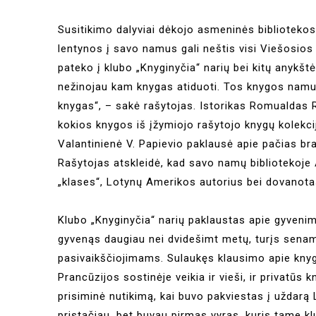
Susitikimo dalyviai dėkojo asmeninės biblioteko
lentynos į savo namus gali neštis visi Viešosios 
pateko į klubo „Knyginyčia“ narių bei kitų anykšt
nežinojau kam knygas atiduoti. Tos knygos namu
knygas“, – sakė rašytojas. Istorikas Romualdas R
kokios knygos iš įžymiojo rašytojo knygų kolekc
Valantinienė V. Papievio paklausė apie pačias br
Rašytojas atskleidė, kad savo namų bibliotekoje
„klases“, Lotynų Amerikos autorius bei dovanot
Klubo „Knyginyčia“ narių paklaustas apie gyvenim
gyvenąs daugiau nei dvidešimt metų, turįs sena
pasivaikščiojimams. Sulaukęs klausimo apie knyg
Prancūzijos sostinėje veikia ir vieši, ir privatūs
prisiminė nutikimą, kai buvo pakviestas į uždar
pristačiau, bet buvau pirmas vyras, kuris tame kl