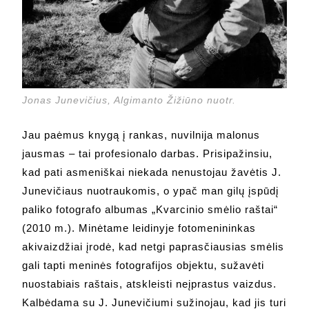
Jonas Junevičius, Algimanto Žižiūno nuotr.
Jau paėmus knygą į rankas, nuvilnija malonus
jausmas – tai profesionalo darbas. Prisipažinsiu,
kad pati asmeniškai niekada nenustojau žavėtis J.
Junevičiaus nuotraukomis, o ypač man gilų įspūdį
paliko fotografo albumas „Kvarcinio smėlio raštai“
(2010 m.). Minėtame leidinyje fotomenininkas
akivaizdžiai įrodė, kad netgi paprasčiausias smėlis
gali tapti meninės fotografijos objektu, sužavėti
nuostabiais raštais, atskleisti neįprastus vaizdus.
Kalbėdama su J. Junevičiumi sužinojau, kad jis turi