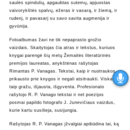
saulės spindulių, apgaubtas sutemų, apjuostas
vaivorykštės spalvų, ežeras ir vasarą, ir žiemą, ir
rudenį, ir pavasarį su savo savita augmenija ir
gyvūnija.
Fotoalbumas žavi ne tik nepaprasto grožio
vaizdais. Skaitytojas čia atras ir tekstus, kuriuos
knygai parengė šių metų Žemaitės literatūrinės
premijos laureatas, anykštėnas rašytojas
Rimantas P. Vanagas. Tekstai, kaip ir nuotraukos
prikausto prie knygos ir negali atsitraukti. Viskas
taip gražu, išjausta, išgyventa. Profesionalo
rašytojo R. P. Vanago tekstai ir net poezijos
posmai papildo fotografo J. Junevičiaus vaizdus,
kurie kartu susilieja, susijungia.
Rašytojas R. P. Vanagas įžvalgiai apibūdina tai, ką