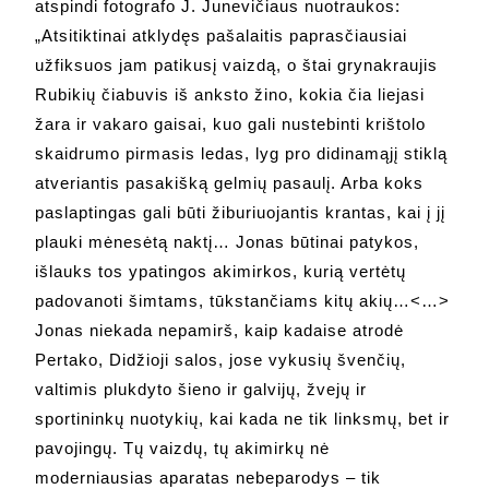
atspindi fotografo J. Junevičiaus nuotraukos:
„Atsitiktinai atklydęs pašalaitis paprasčiausiai
užfiksuos jam patikusį vaizdą, o štai grynakraujis
Rubikių čiabuvis iš anksto žino, kokia čia liejasi
žara ir vakaro gaisai, kuo gali nustebinti krištolo
skaidrumo pirmasis ledas, lyg pro didinamąjį stiklą
atveriantis pasakišką gelmių pasaulį. Arba koks
paslaptingas gali būti žiburiuojantis krantas, kai į jį
plauki mėnesėtą naktį… Jonas būtinai patykos,
išlauks tos ypatingos akimirkos, kurią vertėtų
padovanoti šimtams, tūkstančiams kitų akių…<…>
Jonas niekada nepamirš, kaip kadaise atrodė
Pertako, Didžioji salos, jose vykusių švenčių,
valtimis plukdyto šieno ir galvijų, žvejų ir
sportininkų nuotykių, kai kada ne tik linksmų, bet ir
pavojingų. Tų vaizdų, tų akimirkų nė
moderniausias aparatas nebeparodys – tik