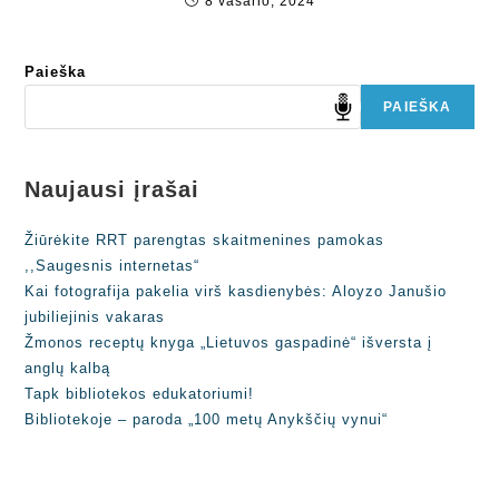
8 vasario, 2024
Paieška
PAIEŠKA
Naujausi įrašai
Žiūrėkite RRT parengtas skaitmenines pamokas
,,Saugesnis internetas“
Kai fotografija pakelia virš kasdienybės: Aloyzo Janušio
jubiliejinis vakaras
Žmonos receptų knyga „Lietuvos gaspadinė“ išversta į
anglų kalbą
Tapk bibliotekos edukatoriumi!
Bibliotekoje – paroda „100 metų Anykščių vynui“