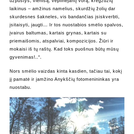
užpustys, vienišą, vėplinėjantį vorą, kregždžių
laikinus – amžinus namelius, skurdžių žolių dar
skurdesnes šakneles, vis bandančias įsiskverbti,
įsitaisyti, įaugti… Ir tos nuostabios smėlio spalvos,
įvairus baltumas, kartais grynas, kartais su
priemaišomis, atspalviai, kompozicijos. Žiūri ir
mokaisi iš tų raštų. Kad toks puošnus būtų mūsų
gyvenimas!..“.
Nors smėlio vaizdas kinta kasdien, tačiau tai, kokį
jį pamatė ir įamžino Anykščių fotomenininkas yra
nuostabu.