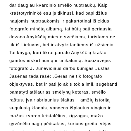
dar daugiau kvarcinio smėlio nuotraukų. Kaip
kraštotyrininkė esu įsitikinusi, kad papildžius
naujomis nuotraukomis ir pakartotinai išleidus
fotografo minėtą albumą, tai būtų pati geriausia
dovana Anykščių miesto svečiams, turistams ne
tik iš Lietuvos, bet ir atvykstantiems iš užsienio.
Tai knyga, kuri tikrai parodo Anykščių krašto
gamtos išskirtinumą ir unikalumą. Susižavėjęs
fotografo J. Junevičiaus darbu kunigas Justas
Jasėnas tada rašė: „Geras ne tik fotografo
objektyvas, bet ir pati jo akis tokia imli, sugebanti
pamatyti atšiaurias smėlynų keteras, smėlio
raštus, įvairiabriaunius šlaitus – amžių istoriją
sugulusią klodais, vandens išplautus vingius ir
mažus kvarco kristalėlius, zigzagus, mažo
gyvūnėlio nagų pėdsakus, kuriuos greitai vėjas