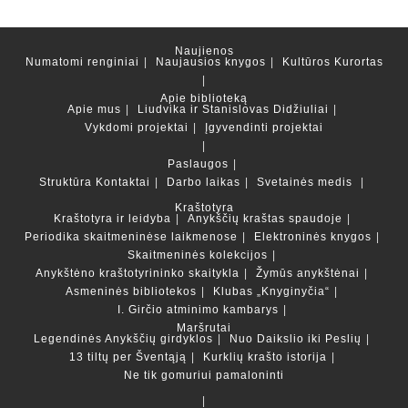
Naujienos
Numatomi renginiai
Naujausios knygos
Kultūros Kurortas
Apie biblioteką
Apie mus
Liudvika ir Stanislovas Didžiuliai
Vykdomi projektai
Įgyvendinti projektai
Paslaugos
Struktūra
Kontaktai
Darbo laikas
Svetainės medis
Kraštotyra
Kraštotyra ir leidyba
Anykščių kraštas spaudoje
Periodika skaitmeninėse laikmenose
Elektroninės knygos
Skaitmeninės kolekcijos
Anykštėno kraštotyrininko skaitykla
Žymūs anykštėnai
Asmeninės bibliotekos
Klubas „Knyginyčia“
I. Girčio atminimo kambarys
Maršrutai
Legendinės Anykščių girdyklos
Nuo Daikslio iki Peslių
13 tiltų per Šventąją
Kurklių krašto istorija
Ne tik gomuriui pamaloninti