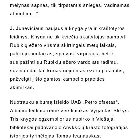
mėlynas sapnas, tik tirpstantis sniegas, vadinamas
atmintimi…“.
J. Junevičiaus naujausia knyga yra ir kraštotyros
leidinys. Knyga ne tik kviečia skaitytojus pamatyti
Rubikių ežero virsmą skirtingais metų laikais,
patirti jo nuotaikas, spalvas, virpesius, bet ir
susipažinti su Rubikių ežero vardo atsiradimu,
sužinoti dar kai kurias neįmintas ežero paslaptis,
pažvelgti į šio gamtos kampelio praeities
akimirkas.
Nuotraukų albumą išleido UAB „Petro ofsetas“.
Albumo leidimą rėmė verslininkas Vygantas Šližys.
Tris knygos egzempliorius nupirko ir Viešajai
bibliotekai padovanojo Anykščių krašto fotografijos
istorijos tyrinėtojas Tomas Ivanauskas.