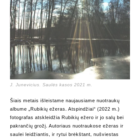
J. Junevicius. Saulės kasos 2021 m.
Šiais metais išleistame naujausiame nuotraukų
albume „Rubikių ežeras. Atspindžiai“ (2022 m.)
fotografas atskleidžia Rubikių ežero ir jo salų bei
pakrančių grožį. Autoriaus nuotraukose ežeras ir
saulei leidžiantis, ir rytui brėkštant, nušviestas