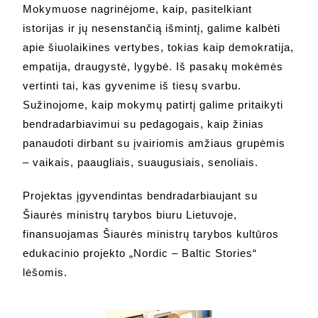
Mokymuose nagrinėjome, kaip, pasitelkiant
istorijas ir jų nesenstančią išmintį, galime kalbėti
apie šiuolaikines vertybes, tokias kaip demokratija,
empatija, draugystė, lygybė. Iš pasakų mokėmės
vertinti tai, kas gyvenime iš tiesų svarbu.
Sužinojome, kaip mokymų patirtį galime pritaikyti
bendradarbiavimui su pedagogais, kaip žinias
panaudoti dirbant su įvairiomis amžiaus grupėmis
– vaikais, paaugliais, suaugusiais, senoliais.
Projektas įgyvendintas bendradarbiaujant su
Šiaurės ministrų tarybos biuru Lietuvoje,
finansuojamas Šiaurės ministrų tarybos kultūros
edukacinio projekto „Nordic – Baltic Stories“
lėšomis.