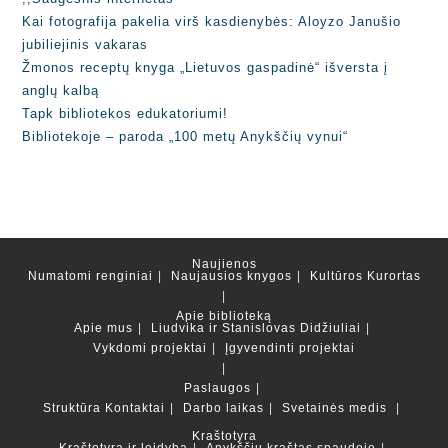
Kai fotografija pakelia virš kasdienybės: Aloyzo Janušio
jubiliejinis vakaras
Žmonos receptų knyga „Lietuvos gaspadinė“ išversta į
anglų kalbą
Tapk bibliotekos edukatoriumi!
Bibliotekoje – paroda „100 metų Anykščių vynui“
Naujienos
Numatomi renginiai
Naujausios knygos
Kultūros Kurortas
Apie biblioteką
Apie mus
Liudvika ir Stanislovas Didžiuliai
Vykdomi projektai
Įgyvendinti projektai
Paslaugos
Struktūra
Kontaktai
Darbo laikas
Svetainės medis
Kraštotyra