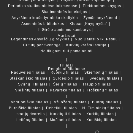
Kraštotyra ir leidyba
Anykščių kraštas spaudoje
Periodika skaitmeninėse laikmenose
Elektroninės knygos
Skaitmeninės kolekcijos
Anykštėno kraštotyrininko skaitykla
Žymūs anykštėnai
Asmeninės bibliotekos
Klubas „Knyginyčia“
I. Girčio atminimo kambarys
Maršrutai
Legendinės Anykščių girdyklos
Nuo Daikslio iki Peslių
13 tiltų per Šventąją
Kurklių krašto istorija
Ne tik gomuriui pamaloninti
Filialai
Renginiai filialuose
Raguvėlės filialas
Rubikių filialas
Skiemonių filialas
Staškūniškio filialas
Surdegio filialas
Svėdasų filialas
Svirnų II filialas
Šerių filialas
Traupio filialas
Viešintų filialas
Kavarsko filialas
Troškūnų filialas
Andrioniškio filialas
Ažuožerių filialas
Budrių filialas
Burbiškio filialas
Debeikių filialas
N. Elmininkų filialas
Istorijų dvarelis
Kurklių II filialas
Kurklių filialas
Leliūnų filialas
Mačionių filialas
Kuniškių filialas