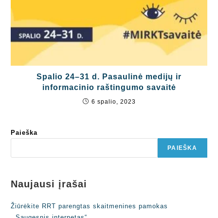
Spalio 24–31 d. Pasaulinė medijų ir
informacinio raštingumo savaitė
6 spalio, 2023
Paieška
PAIEŠKA
Naujausi įrašai
Žiūrėkite RRT parengtas skaitmenines pamokas
,,Saugesnis internetas“