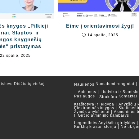
ės knygos „Pilkieji
Eime į orientavimosi žygį!
riai. Slaptos ir
14 spalio, 2025
ingos knygnešių
nės“ pristatymas
22 spalio, 2025
islovo Didžiulių viešoji
Numatomi renginiai
Naujienos
Apie mus
Liudvika ir Stanislo
Paslaugos
Kontaktai
Struktūra
Kraštotyra ir leidyba
Anykščių 
Elektroninės knygos
Skaitmeni
Žymūs anykštėnai
Asmeninės b
I. Girčio atminimo kambarys
Legendinės Anykščių girdyklos
Kurklių krašto istorija
Ne tik go