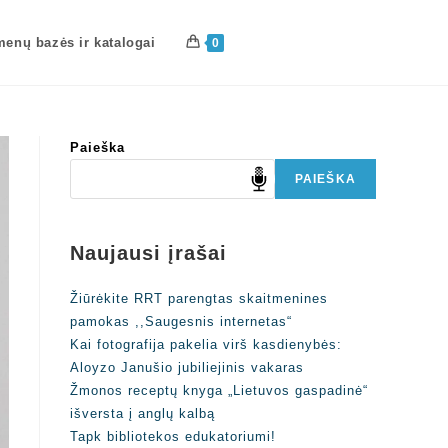
enų bazės ir katalogai
0
Paieška
PAIEŠKA
Naujausi įrašai
Žiūrėkite RRT parengtas skaitmenines
pamokas ,,Saugesnis internetas“
Kai fotografija pakelia virš kasdienybės:
Aloyzo Janušio jubiliejinis vakaras
Žmonos receptų knyga „Lietuvos gaspadinė“
išversta į anglų kalbą
Tapk bibliotekos edukatoriumi!