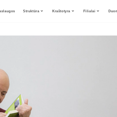
aslaugos
Struktūra
Kraštotyra
Filialai
Duom