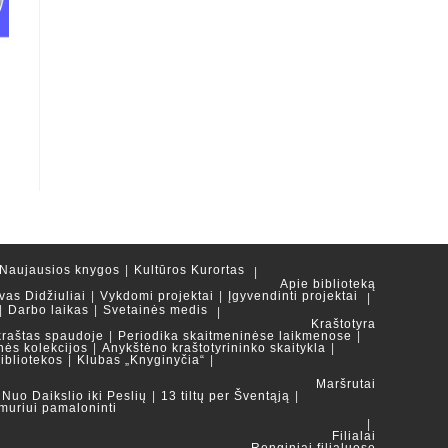
Naujausios knygos
Kultūros Kurortas
Apie biblioteką
vas Didžiuliai
Vykdomi projektai
Įgyvendinti projektai
Darbo laikas
Svetainės medis
Kraštotyra
kraštas spaudoje
Periodika skaitmeninėse laikmenose
nės kolekcijos
Anykštėno kraštotyrininko skaitykla
ibliotekos
Klubas „Knyginyčia“
Maršrutai
Nuo Daikslio iki Peslių
13 tiltų per Šventąją
muriui pamaloninti
Filialai