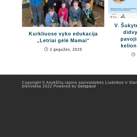
V. Šukyt
didvy
Kurkliuose vyko edukacija
pavoj
„Letriai gėlė Mamai“
kelio
2 gegužės, 2025
Copyright © Anykščių rajono savivaldybės Liudvikos ir Stan
biblioteka 2022 Powered by
Getspace