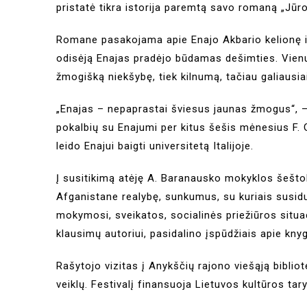
pristatė tikra istorija paremtą savo romaną „Jūro
Romane pasakojama apie Enajo Akbario kelionę iš 
odisėją Enajas pradėjo būdamas dešimties. Vienui
žmogišką niekšybę, tiek kilnumą, tačiau galiausi
„Enajas – nepaprastai šviesus jaunas žmogus“, – 
pokalbių su Enajumi per kitus šešis mėnesius F.
leido Enajui baigti universitetą Italijoje.
Į susitikimą atėję A. Baranausko mokyklos šeštoka
Afganistane realybę, sunkumus, su kuriais susid
mokymosi, sveikatos, socialinės priežiūros situac
klausimų autoriui, pasidalino įspūdžiais apie kny
Rašytojo vizitas į Anykščių rajono viešąją bibliot
veiklų. Festivalį finansuoja Lietuvos kultūros tar