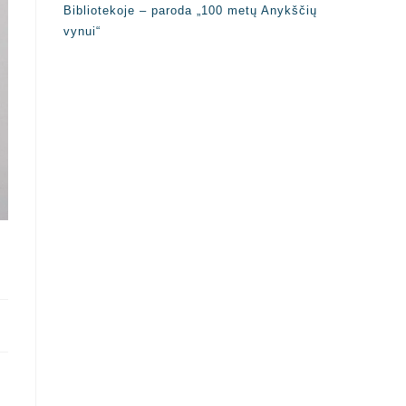
Bibliotekoje – paroda „100 metų Anykščių
vynui“