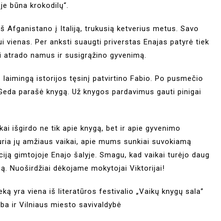
je būna krokodilų“.
Afganistano į Italiją, trukusią ketverius metus. Savo
 vienas. Per anksti suaugti priverstas Enajas patyrė tiek
ai atrado namus ir susigrąžino gyvenimą.
laimingą istorijos tęsinį patvirtino Fabio. Po pusmečio
 Geda parašė knygą. Už knygos pardavimus gauti pinigai
i išgirdo ne tik apie knygą, bet ir apie gyvenimo
uria jų amžiaus vaikai, apie mums sunkiai suvokiamą
iją gimtojoje Enajo šalyje. Smagu, kad vaikai turėjo daug
gą. Nuoširdžiai dėkojame mokytojai Viktorijai!
eką yra viena iš literatūros festivalio „Vaikų knygų sala”
yba ir Vilniaus miesto savivaldybė