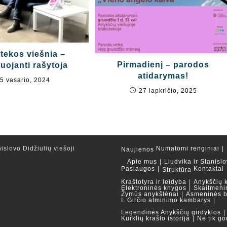
otekos viešnia –
Pirmadienį – parodos
uojanti rašytoja
atidarymas!
5 vasario, 2024
27 lapkričio, 2025
islovo Didžiulių viešoji
Numatomi renginiai
Naujienos
Apie mus
Liudvika ir Stanislo
Paslaugos
Kontaktai
Struktūra
Kraštotyra ir leidyba
Anykščių 
Elektroninės knygos
Skaitmeni
Žymūs anykštėnai
Asmeninės b
I. Girčio atminimo kambarys
Legendinės Anykščių girdyklos
Kurklių krašto istorija
Ne tik go