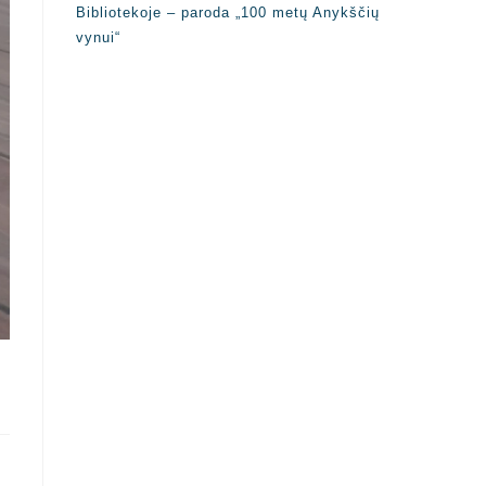
Bibliotekoje – paroda „100 metų Anykščių
vynui“