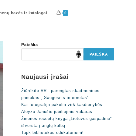
enų bazės ir katalogai
0
Paieška
PAIEŠKA
Naujausi įrašai
Žiūrėkite RRT parengtas skaitmenines
pamokas ,,Saugesnis internetas“
Kai fotografija pakelia virš kasdienybės:
Aloyzo Janušio jubiliejinis vakaras
Žmonos receptų knyga „Lietuvos gaspadinė“
išversta į anglų kalbą
Tapk bibliotekos edukatoriumi!