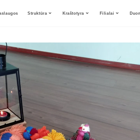
aslaugos
Struktūra
Kraštotyra
Filialai
Duom