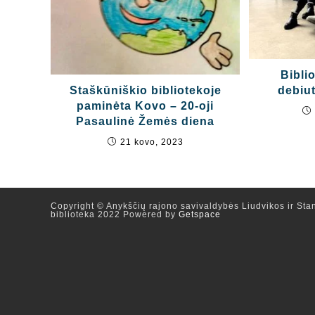
Bibli
Staškūniškio bibliotekoje
debiut
paminėta Kovo – 20-oji
Pasaulinė Žemės diena
21 kovo, 2023
Copyright © Anykščių rajono savivaldybės Liudvikos ir Stan
biblioteka 2022 Powered by
Getspace