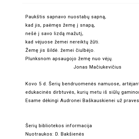
Paukštis sapnavo nuostabų sapną,
kad jis, paėmęs žemę į snapą,
nešė į savo lizdą mažutį,
kad vėjuose žemei nereiktų žūti.
Žemę jis šildė. žemei čiulbėjo.
Plunksnom apsaugojo žemę nuo vėjų.
Jonas Mačiukevičius
Kovo 5 d. Šerių bendruomenės namuose, artėjant 
edukacinės dirbtuvės, kurių metu iš siūlų gamin
Esame dėkingi Audronei Baškauskienei už praves
Šerių bibliotekos informacija
Nuotraukos: D. Bakšienės