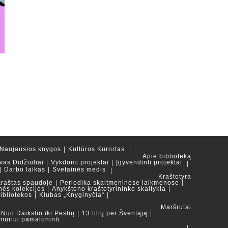
Naujausios knygos
Kultūros Kurortas
Apie biblioteką
vas Didžiuliai
Vykdomi projektai
Įgyvendinti projektai
Darbo laikas
Svetainės medis
Kraštotyra
kraštas spaudoje
Periodika skaitmeninėse laikmenose
nės kolekcijos
Anykštėno kraštotyrininko skaitykla
ibliotekos
Klubas „Knyginyčia“
Maršrutai
Nuo Daikslio iki Peslių
13 tiltų per Šventąją
muriui pamaloninti