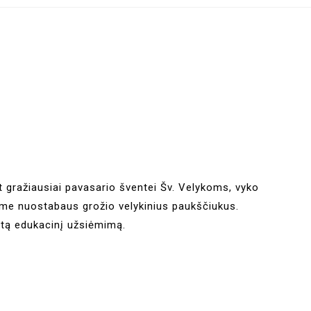
gražiausiai pavasario šventei Šv. Velykoms, vyko
ome nuostabaus grožio velykinius paukščiukus.
tą edukacinį užsiėmimą.