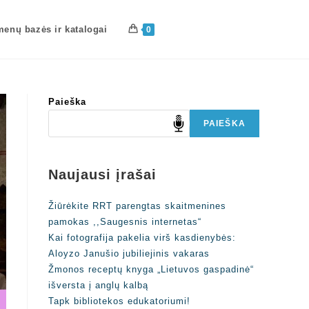
enų bazės ir katalogai
0
Paieška
PAIEŠKA
Naujausi įrašai
Žiūrėkite RRT parengtas skaitmenines
pamokas ,,Saugesnis internetas“
Kai fotografija pakelia virš kasdienybės:
Aloyzo Janušio jubiliejinis vakaras
Žmonos receptų knyga „Lietuvos gaspadinė“
išversta į anglų kalbą
Tapk bibliotekos edukatoriumi!