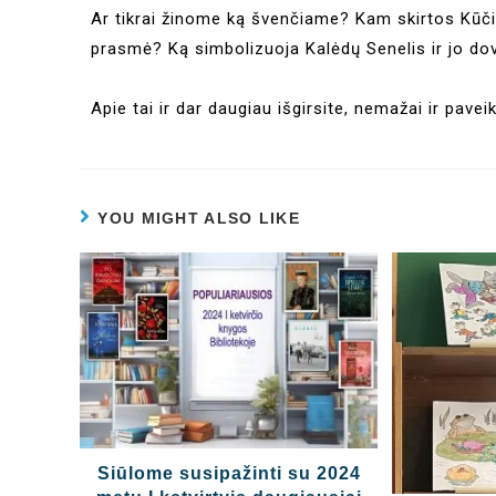
Ar tikrai žinome ką švenčiame? Kam skirtos Kūči
prasmė? Ką simbolizuoja Kalėdų Senelis ir jo dov
Apie tai ir dar daugiau išgirsite, nemažai ir pave
YOU MIGHT ALSO LIKE
Siūlome susipažinti su 2024