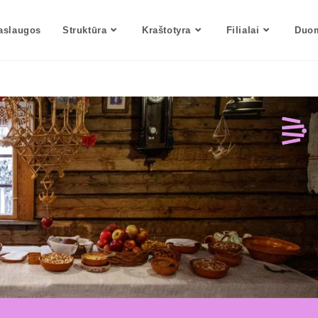
aslaugos
Struktūra
Kraštotyra
Filialai
Duom