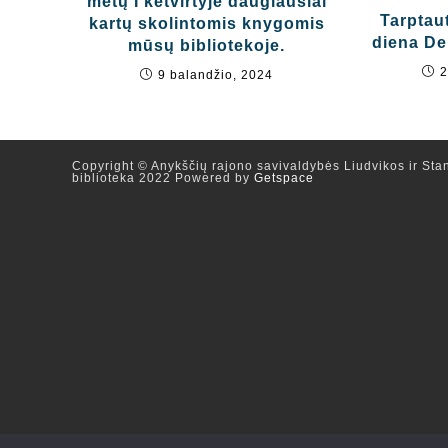
metų I ketvirtyje daugiausiai
Tarptau
kartų skolintomis knygomis
diena De
mūsų bibliotekoje.
2
9 balandžio, 2024
Copyright © Anykščių rajono savivaldybės Liudvikos ir Stan
biblioteka 2022 Powered by
Getspace