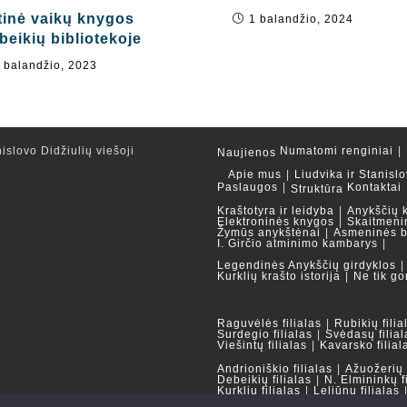
tinė vaikų knygos
1 balandžio, 2024
beikių bibliotekoje
 balandžio, 2023
islovo Didžiulių viešoji
Numatomi renginiai
Naujienos
Apie mus
Liudvika ir Stanislo
Paslaugos
Kontaktai
Struktūra
Kraštotyra ir leidyba
Anykščių 
Elektroninės knygos
Skaitmeni
Žymūs anykštėnai
Asmeninės b
I. Girčio atminimo kambarys
Legendinės Anykščių girdyklos
Kurklių krašto istorija
Ne tik go
Raguvėlės filialas
Rubikių filia
Surdegio filialas
Svėdasų filial
Viešintų filialas
Kavarsko filial
Andrioniškio filialas
Ažuožerių f
Debeikių filialas
N. Elmininkų f
Kurklių filialas
Leliūnų filialas