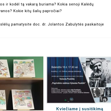
os ir kodėl tą vakarą buriama? Kokia senoji Kalėdų
anos? Kokie kitų šalių papročiai?
ikslėlių pamatysite doc. dr. Jolantos Zabulytės paskaitoje
Kviečiame į susitikimą