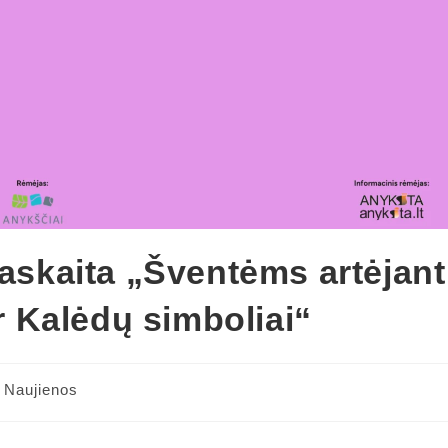
paskaita „Šventėms artėjant
ir Kalėdų simboliai“
Naujienos