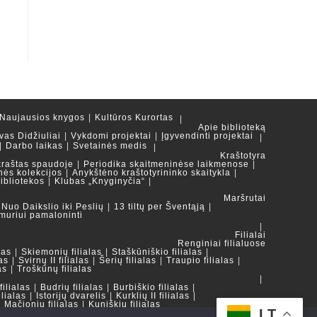
Naujausios knygos
Kultūros Kurortas
Apie biblioteką
vas Didžiuliai
Vykdomi projektai
Įgyvendinti projektai
Darbo laikas
Svetainės medis
Kraštotyra
kraštas spaudoje
Periodika skaitmeninėse laikmenose
nės kolekcijos
Anykštėno kraštotyrininko skaitykla
ibliotekos
Klubas „Knyginyčia“
Maršrutai
Nuo Daikslio iki Peslių
13 tiltų per Šventąją
muriui pamaloninti
Filialai
Renginiai filialuose
las
Skiemonių filialas
Staškūniškio filialas
as
Svirnų II filialas
Šerių filialas
Traupio filialas
as
Troškūnų filialas
ilialas
Budrių filialas
Burbiškio filialas
ilialas
Istorijų dvarelis
Kurklių II filialas
Mačionių filialas
Kuniškių filialas
LT