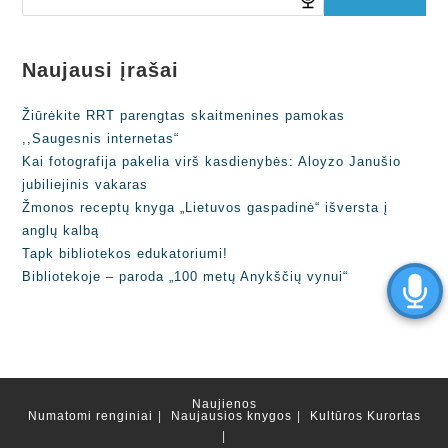
Naujausi įrašai
Žiūrėkite RRT parengtas skaitmenines pamokas
,,Saugesnis internetas“
Kai fotografija pakelia virš kasdienybės: Aloyzo Janušio
jubiliejinis vakaras
Žmonos receptų knyga „Lietuvos gaspadinė“ išversta į
anglų kalbą
Tapk bibliotekos edukatoriumi!
Bibliotekoje – paroda „100 metų Anykščių vynui“
Naujienos
Numatomi renginiai
Naujausios knygos
Kultūros Kurortas