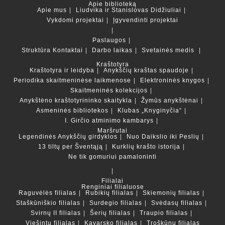
Apie biblioteką
Apie mus
Liudvika ir Stanislovas Didžiuliai
Vykdomi projektai
Įgyvendinti projektai
Paslaugos
Struktūra
Kontaktai
Darbo laikas
Svetainės medis
Kraštotyra
Kraštotyra ir leidyba
Anykščių kraštas spaudoje
Periodika skaitmeninėse laikmenose
Elektroninės knygos
Skaitmeninės kolekcijos
Anykštėno kraštotyrininko skaitykla
Žymūs anykštėnai
Asmeninės bibliotekos
Klubas „Knyginyčia“
I. Girčio atminimo kambarys
Maršrutai
Legendinės Anykščių girdyklos
Nuo Daikslio iki Peslių
13 tiltų per Šventąją
Kurklių krašto istorija
Ne tik gomuriui pamaloninti
Filialai
Renginiai filialuose
Raguvėlės filialas
Rubikių filialas
Skiemonių filialas
Staškūniškio filialas
Surdegio filialas
Svėdasų filialas
Svirnų II filialas
Šerių filialas
Traupio filialas
Viešintų filialas
Kavarsko filialas
Troškūnų filialas