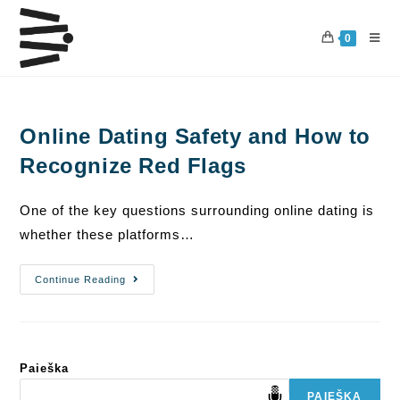
Skip
to
0
content
Online Dating Safety and How to
Recognize Red Flags
One of the key questions surrounding online dating is
whether these platforms…
Online
Continue Reading
Dating
Safety
And
How
To
Recognize
Red
Paieška
Flags
PAIEŠKA