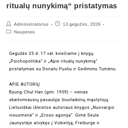
ritualų nunykimą“ pristatymas
Administratorius
13 gegužės, 2026
Naujienos
Gegužės 23 d. 17 val. kviečiame į knygų
„Psichopolitika“ ir „Apie ritualų nunykimą“
pristatymas su Donatu Pusliu ir Gediminu Tumėnu.
APIE AUTORIŲ
Byung-Chul Han (gim. 1959) – vienas
skaitomiausių pasaulyje šiuolaikinių mąstytojų.
Lietuviškai išleistos autoriaus knygos „Nuovargio
visuomenė“ ir „Eroso agonija“. Gimė Seule.
Jaunystėje atvykęs į Vokietiją, Freiburge ir