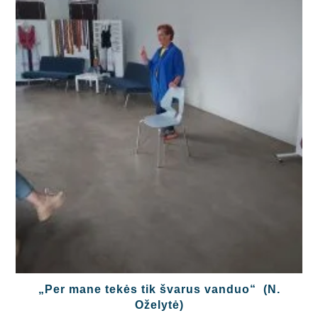
„Per mane tekės tik švarus vanduo“ (N.
Oželytė)