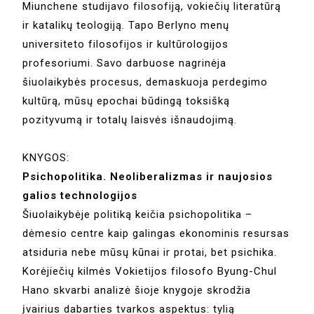
Miunchene studijavo filosofiją, vokiečių literatūrą
ir katalikų teologiją. Tapo Berlyno menų
universiteto filosofijos ir kultūrologijos
profesoriumi. Savo darbuose nagrinėja
šiuolaikybės procesus, demaskuoja perdegimo
kultūrą, mūsų epochai būdingą toksišką
pozityvumą ir totalų laisvės išnaudojimą.
KNYGOS:
Psichopolitika. Neoliberalizmas ir naujosios
galios technologijos
Šiuolaikybėje politiką keičia psichopolitika –
dėmesio centre kaip galingas ekonominis resursas
atsiduria nebe mūsų kūnai ir protai, bet psichika.
Korėjiečių kilmės Vokietijos filosofo Byung-Chul
Hano skvarbi analizė šioje knygoje skrodžia
įvairius dabarties tvarkos aspektus: tylią