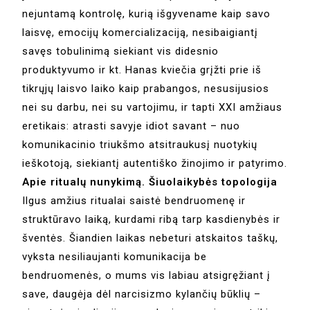
nejuntamą kontrolę, kurią išgyvename kaip savo
laisvę, emocijų komercializaciją, nesibaigiantį
savęs tobulinimą siekiant vis didesnio
produktyvumo ir kt. Hanas kviečia grįžti prie iš
tikrųjų laisvo laiko kaip prabangos, nesusijusios
nei su darbu, nei su vartojimu, ir tapti XXI amžiaus
eretikais: atrasti savyje idiot savant – nuo
komunikacinio triukšmo atsitraukusį nuotykių
ieškotoją, siekiantį autentiško žinojimo ir patyrimo.
Apie ritualų nunykimą. Šiuolaikybės topologija
Ilgus amžius ritualai saistė bendruomenę ir
struktūravo laiką, kurdami ribą tarp kasdienybės ir
šventės. Šiandien laikas nebeturi atskaitos taškų,
vyksta nesiliaujanti komunikacija be
bendruomenės, o mums vis labiau atsigręžiant į
save, daugėja dėl narcisizmo kylančių būklių –