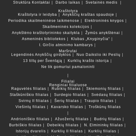
Struktūra
Kontaktai
Darbo laikas
Svetainės medis
Kraštotyra
Kraštotyra ir leidyba
Anykščių kraštas spaudoje
Periodika skaitmeninėse laikmenose
Elektroninės knygos
Skaitmeninės kolekcijos
Anykštėno kraštotyrininko skaitykla
Žymūs anykštėnai
Asmeninės bibliotekos
Klubas „Knyginyčia“
I. Girčio atminimo kambarys
Maršrutai
Legendinės Anykščių girdyklos
Nuo Daikslio iki Peslių
13 tiltų per Šventąją
Kurklių krašto istorija
Ne tik gomuriui pamaloninti
Filialai
Renginiai filialuose
Raguvėlės filialas
Rubikių filialas
Skiemonių filialas
Staškūniškio filialas
Surdegio filialas
Svėdasų filialas
Svirnų II filialas
Šerių filialas
Traupio filialas
Viešintų filialas
Kavarsko filialas
Troškūnų filialas
Andrioniškio filialas
Ažuožerių filialas
Budrių filialas
Burbiškio filialas
Debeikių filialas
N. Elmininkų filialas
Istorijų dvarelis
Kurklių II filialas
Kurklių filialas