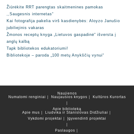
Žiūrėkite RRT parengtas skaitmenines pamokas
,,Saugesnis internetas“
Kai fotografija pakelia virš kasdienybės: Aloyzo Janušio
jubiliejinis vakaras
Žmonos receptų knyga „Lietuvos gaspadinė“ išversta į
anglų kalbą
Tapk bibliotekos edukatoriumi!
Bibliotekoje – paroda „100 metų Anykščių vynui“
Naujienos
Numatomi renginiai
Naujausios knygos
Kultūros Kurortas
Apie biblioteką
Apie mus
Liudvika ir Stanislovas Didžiuliai
Vykdomi projektai
Įgyvendinti projektai
Paslaugos