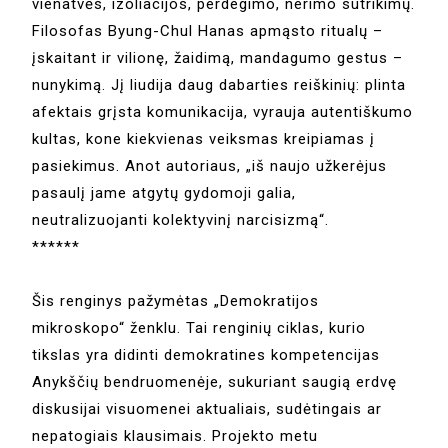
vienatvės, izoliacijos, perdegimo, nerimo sutrikimų.
Filosofas Byung-Chul Hanas apmąsto ritualų –
įskaitant ir vilionę, žaidimą, mandagumo gestus –
nunykimą. Jį liudija daug dabarties reiškinių: plinta
afektais grįsta komunikacija, vyrauja autentiškumo
kultas, kone kiekvienas veiksmas kreipiamas į
pasiekimus. Anot autoriaus, „iš naujo užkerėjus
pasaulį jame atgytų gydomoji galia,
neutralizuojanti kolektyvinį narcisizmą“.
******
Šis renginys pažymėtas „Demokratijos
mikroskopo“ ženklu. Tai renginių ciklas, kurio
tikslas yra didinti demokratines kompetencijas
Anykščių bendruomenėje, sukuriant saugią erdvę
diskusijai visuomenei aktualiais, sudėtingais ar
nepatogiais klausimais. Projekto metu