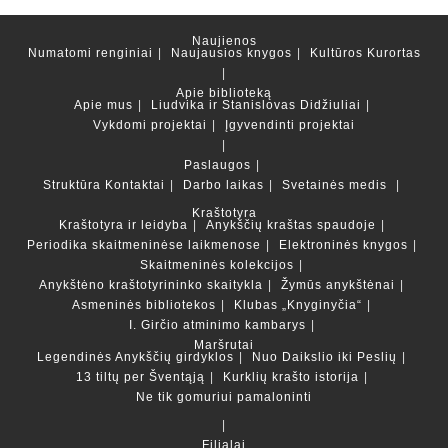
Naujienos
Numatomi renginiai
Naujausios knygos
Kultūros Kurortas
Apie biblioteką
Apie mus
Liudvika ir Stanislovas Didžiuliai
Vykdomi projektai
Įgyvendinti projektai
Paslaugos
Struktūra
Kontaktai
Darbo laikas
Svetainės medis
Kraštotyra
Kraštotyra ir leidyba
Anykščių kraštas spaudoje
Periodika skaitmeninėse laikmenose
Elektroninės knygos
Skaitmeninės kolekcijos
Anykštėno kraštotyrininko skaitykla
Žymūs anykštėnai
Asmeninės bibliotekos
Klubas „Knyginyčia“
I. Girčio atminimo kambarys
Maršrutai
Legendinės Anykščių girdyklos
Nuo Daikslio iki Peslių
13 tiltų per Šventąją
Kurklių krašto istorija
Ne tik gomuriui pamaloninti
Filialai