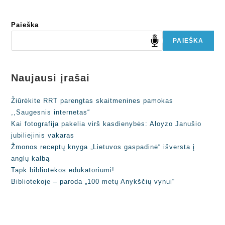
Paieška
PAIEŠKA
Naujausi įrašai
Žiūrėkite RRT parengtas skaitmenines pamokas
,,Saugesnis internetas“
Kai fotografija pakelia virš kasdienybės: Aloyzo Janušio
jubiliejinis vakaras
Žmonos receptų knyga „Lietuvos gaspadinė“ išversta į
anglų kalbą
Tapk bibliotekos edukatoriumi!
Bibliotekoje – paroda „100 metų Anykščių vynui“