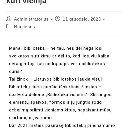
kuri vienija
Administratorius
11 gruodžio, 2023
Naujienos
Manai, biblioteka – ne tau, nes dėl negalios,
sveikatos sutrikimų ar dėl to, kad lietuvių kalba
nėra gimtoji, tau nedrąsu praverti bibliotekos
duris?
Tai žinok – Lietuvos bibliotekos laukia visų!
Bibliotekų duris puošia išskirtinis ženklas –
spalvota dėlionė „Biblioteka visiems“. Skirtingos
elementų spalvos, formos ir jų jungtis rodo
gebėjimą priimti vieniems kitus, nepaisant mūsų
skirtumų ir įvairumo.
Dar 2021 metais pasirašę Bibliotekų prieinamumo