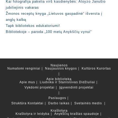
Kai fotografija pakelia virš kasdienybės: Aloyzo Janušio
jubiliejinis vakaras
Žmonos receptų knyga „Lietuvos gaspadinė“ išversta į
anglų kalbą
Tapk bibliotekos edukatoriumi!
Bibliotekoje – paroda „100 metų Anykščių vynui“
Naujienos
Numatomi renginiai
Naujausios knygos
Kultūros Kurortas
Apie biblioteką
Apie mus
Liudvika ir Stanislovas Didžiuliai
Vykdomi projektai
Įgyvendinti projektai
Paslaugos
Struktūra
Kontaktai
Darbo laikas
Svetainės medis
Kraštotyra
Kraštotyra ir leidyba
Anykščių kraštas spaudoje