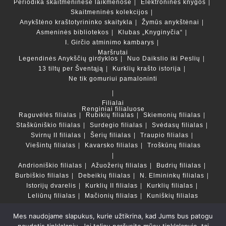
Periodika skaitmeninėse laikmenose
Elektroninės knygos
Skaitmeninės kolekcijos
Anykštėno kraštotyrininko skaitykla
Žymūs anykštėnai
Asmeninės bibliotekos
Klubas „Knyginyčia“
I. Girčio atminimo kambarys
Maršrutai
Legendinės Anykščių girdyklos
Nuo Daikslio iki Peslių
13 tiltų per Šventąją
Kurklių krašto istorija
Ne tik gomuriui pamaloninti
Filialai
Renginiai filialuose
Raguvėlės filialas
Rubikių filialas
Skiemonių filialas
Staškūniškio filialas
Surdegio filialas
Svėdasų filialas
Svirnų II filialas
Šerių filialas
Traupio filialas
Viešintų filialas
Kavarsko filialas
Troškūnų filialas
Andrioniškio filialas
Ažuožerių filialas
Budrių filialas
Burbiškio filialas
Debeikių filialas
N. Elmininkų filialas
Istorijų dvarelis
Kurklių II filialas
Kurklių filialas
Leliūnų filialas
Mačionių filialas
Kuniškių filialas
Mes naudojame slapukus, kurie užtikrina, kad Jums bus patogu
Duomenų bazės ir katalogai