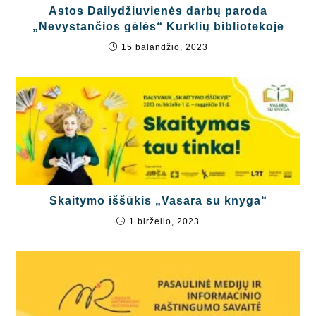
Astos Dailydžiuvienės darbų paroda
„Nevystančios gėlės“ Kurklių bibliotekoje
15 balandžio, 2023
Skaitymo iššūkis „Vasara su knyga“
1 birželio, 2023