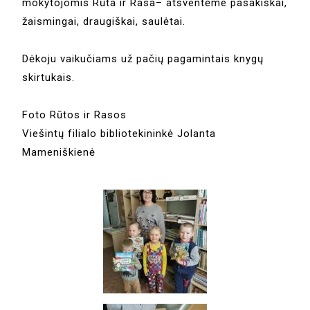
mokytojomis Rūta ir Rasa– atšventėme pasakiškai,
žaismingai, draugiškai, saulėtai.
Dėkoju vaikučiams už pačių pagamintais knygų
skirtukais.
Foto Rūtos ir Rasos
Viešintų filialo bibliotekininkė Jolanta
Mameniškienė