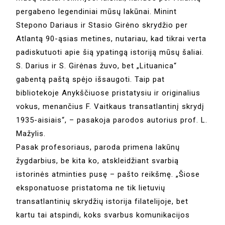
pergabeno legendiniai mūsų lakūnai. Minint
Stepono Dariaus ir Stasio Girėno skrydžio per
Atlantą 90-ąsias metines, nutariau, kad tikrai verta
padiskutuoti apie šią ypatingą istoriją mūsų šaliai.
S. Darius ir S. Girėnas žuvo, bet „Lituanica“
gabentą paštą spėjo išsaugoti. Taip pat
bibliotekoje Anykščiuose pristatysiu ir originalius
vokus, menančius F. Vaitkaus transatlantinį skrydį
1935-aisiais“, – pasakoja parodos autorius prof. L.
Mažylis.
Pasak profesoriaus, paroda primena lakūnų
žygdarbius, be kita ko, atskleidžiant svarbią
istorinės atminties pusę – pašto reikšmę. „Šiose
eksponatuose pristatoma ne tik lietuvių
transatlantinių skrydžių istorija filatelijoje, bet
kartu tai atspindi, koks svarbus komunikacijos