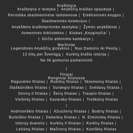
Kraštotyra
Kraštotyra ir leidyba
Anykščių kraštas spaudoje
Periodika skaitmeninėse laikmenose
Elektroninės knygos
Skaitmeninės kolekcijos
Anykštėno kraštotyrininko skaitykla
Žymūs anykštėnai
Asmeninės bibliotekos
Klubas „Knyginyčia“
I. Girčio atminimo kambarys
Maršrutai
Legendinės Anykščių girdyklos
Nuo Daikslio iki Peslių
13 tiltų per Šventąją
Kurklių krašto istorija
Ne tik gomuriui pamaloninti
Filialai
Renginiai filialuose
Raguvėlės filialas
Rubikių filialas
Skiemonių filialas
Staškūniškio filialas
Surdegio filialas
Svėdasų filialas
Svirnų II filialas
Šerių filialas
Traupio filialas
Viešintų filialas
Kavarsko filialas
Troškūnų filialas
Andrioniškio filialas
Ažuožerių filialas
Budrių filialas
Burbiškio filialas
Debeikių filialas
N. Elmininkų filialas
Istorijų dvarelis
Kurklių II filialas
Kurklių filialas
Leliūnų filialas
Mačionių filialas
Kuniškių filialas