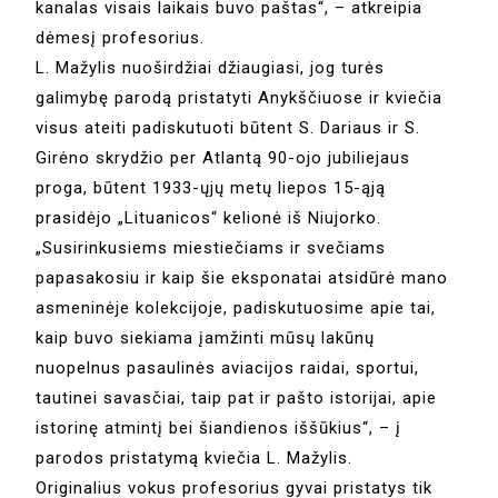
kanalas visais laikais buvo paštas“, – atkreipia
dėmesį profesorius.
L. Mažylis nuoširdžiai džiaugiasi, jog turės
galimybę parodą pristatyti Anykščiuose ir kviečia
visus ateiti padiskutuoti būtent S. Dariaus ir S.
Girėno skrydžio per Atlantą 90-ojo jubiliejaus
proga, būtent 1933-ųjų metų liepos 15-ąją
prasidėjo „Lituanicos“ kelionė iš Niujorko.
„Susirinkusiems miestiečiams ir svečiams
papasakosiu ir kaip šie eksponatai atsidūrė mano
asmeninėje kolekcijoje, padiskutuosime apie tai,
kaip buvo siekiama įamžinti mūsų lakūnų
nuopelnus pasaulinės aviacijos raidai, sportui,
tautinei savasčiai, taip pat ir pašto istorijai, apie
istorinę atmintį bei šiandienos iššūkius“, – į
parodos pristatymą kviečia L. Mažylis.
Originalius vokus profesorius gyvai pristatys tik