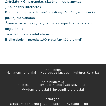
Žiūrėkite RRT parengtas skaitmenines pamokas
,,Saugesnis internetas“
Kai fotografija pakelia virš kasdienybės: Aloyzo Janušio
jubiliejinis vakaras
Žmonos receptų knyga „Lietuvos gaspadinė“ išversta į
anglų kalbą
Tapk bibliotekos edukatoriumi!
Bibliotekoje – paroda „100 metų Anykščių vynui“
Naujienos
Numatomi renginiai
Naujausios knygos
Kultūros Kurortas
Apie biblioteką
Apie mus
Liudvika ir Stanislovas Didžiuliai
Vykdomi projektai
Įgyvendinti projektai
Paslaugos
Struktūra
Kontaktai
Darbo laikas
Svetainės medis