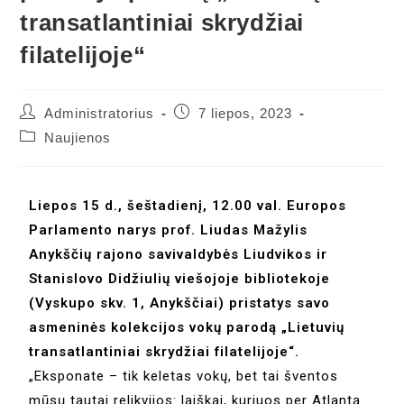
transatlantiniai skrydžiai
filatelijoje“
Administratorius
7 liepos, 2023
Naujienos
Liepos 15 d., šeštadienį, 12.00 val. Europos
Parlamento narys prof. Liudas Mažylis
Anykščių rajono savivaldybės Liudvikos ir
Stanislovo Didžiulių viešojoje bibliotekoje
(Vyskupo skv. 1, Anykščiai) pristatys savo
asmeninės kolekcijos vokų parodą „Lietuvių
transatlantiniai skrydžiai filatelijoje“.
„Eksponate – tik keletas vokų, bet tai šventos
mūsų tautai relikvijos: laiškai, kuriuos per Atlantą