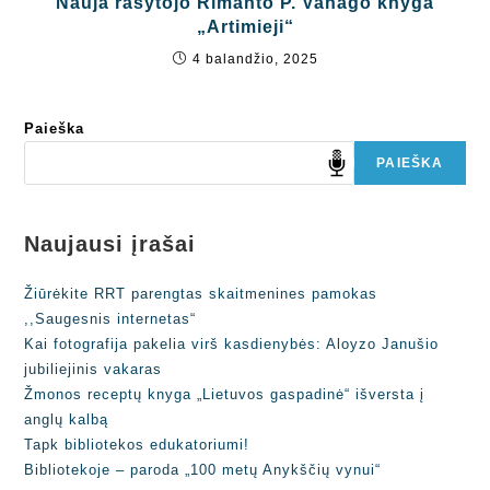
Nauja rašytojo Rimanto P. Vanago knyga
„Artimieji“
4 balandžio, 2025
Paieška
PAIEŠKA
Naujausi įrašai
Žiūrėkite RRT parengtas skaitmenines pamokas
,,Saugesnis internetas“
Kai fotografija pakelia virš kasdienybės: Aloyzo Janušio
jubiliejinis vakaras
Žmonos receptų knyga „Lietuvos gaspadinė“ išversta į
anglų kalbą
Tapk bibliotekos edukatoriumi!
Bibliotekoje – paroda „100 metų Anykščių vynui“