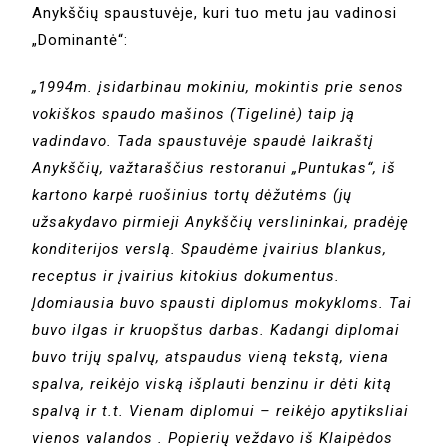
Anykščių spaustuvėje, kuri tuo metu jau vadinosi
„Dominantė“:
„1994m. įsidarbinau mokiniu, mokintis prie senos
vokiškos spaudo mašinos (Tigelinė) taip ją
vadindavo. Tada spaustuvėje spaudė laikraštį
Anykščių, važtaraščius restoranui „Puntukas“, iš
kartono karpė ruošinius tortų dėžutėms (jų
užsakydavo pirmieji Anykščių verslininkai, pradėję
konditerijos verslą. Spaudėme įvairius blankus,
receptus ir įvairius kitokius dokumentus.
Įdomiausia buvo spausti diplomus mokykloms. Tai
buvo ilgas ir kruopštus darbas. Kadangi diplomai
buvo trijų spalvų, atspaudus vieną tekstą, viena
spalva, reikėjo viską išplauti benzinu ir dėti kitą
spalvą ir t.t. Vienam diplomui – reikėjo apytiksliai
vienos valandos . Popierių veždavo iš Klaipėdos