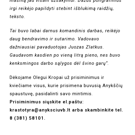
mašiną jau visam užsakymui. Dažus poligrafinius
irgi reikėjo papildyti stebint išblukimą raidžių,
teksto.
Tai buvo labai darnus komandinis darbas, reikėjo
daug bendravimo ir sutarimo. Vadovavo
dažniausiai pavaduotojas Juozas Zlatkus.
Gaudavom kasdien po vieną litrą pieno, nes buvo
kenksmingos darbo sąlygos dėl švino garų“.
Dėkojame Olegui Kropai už prisiminimus ir
kviečiame visus, kurie prisimena buvusią Anykščių
spaustuvę, pasidalinti savo mintimis.
Prisiminimus siųskite el.paštu:
krastotyra@anyksciuvb.lt arba skambinkite tel.
8 (381) 58101.