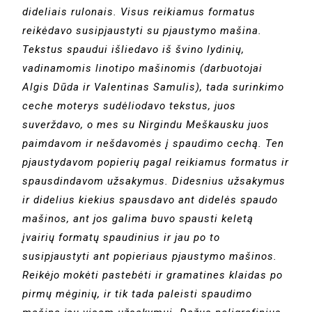
dideliais rulonais. Visus reikiamus formatus
reikėdavo susipjaustyti su pjaustymo mašina.
Tekstus spaudui išliedavo iš švino lydinių,
vadinamomis linotipo mašinomis (darbuotojai
Algis Dūda ir Valentinas Samulis), tada surinkimo
ceche moterys sudėliodavo tekstus, juos
suverždavo, o mes su Nirgindu Meškausku juos
paimdavom ir nešdavomės į spaudimo cechą. Ten
pjaustydavom popierių pagal reikiamus formatus ir
spausdindavom užsakymus. Didesnius užsakymus
ir didelius kiekius spausdavo ant didelės spaudo
mašinos, ant jos galima buvo spausti keletą
įvairių formatų spaudinius ir jau po to
susipjaustyti ant popieriaus pjaustymo mašinos.
Reikėjo mokėti pastebėti ir gramatines klaidas po
pirmų mėginių, ir tik tada paleisti spaudimo