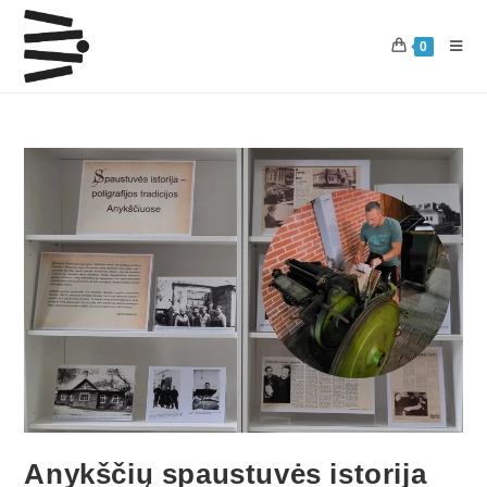
0
Anykščių spaustuvės istorija