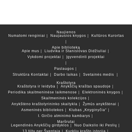
Naujienos
Numatomi renginiai
Naujausios knygos
Kultūros Kurortas
Apie biblioteką
Apie mus
Liudvika ir Stanislovas Didžiuliai
Vykdomi projektai
Įgyvendinti projektai
Paslaugos
Struktūra
Kontaktai
Darbo laikas
Svetainės medis
Kraštotyra
Kraštotyra ir leidyba
Anykščių kraštas spaudoje
Periodika skaitmeninėse laikmenose
Elektroninės knygos
Skaitmeninės kolekcijos
Anykštėno kraštotyrininko skaitykla
Žymūs anykštėnai
Asmeninės bibliotekos
Klubas „Knyginyčia“
I. Girčio atminimo kambarys
Maršrutai
Legendinės Anykščių girdyklos
Nuo Daikslio iki Peslių
13 tiltų per Šventąją
Kurklių krašto istorija