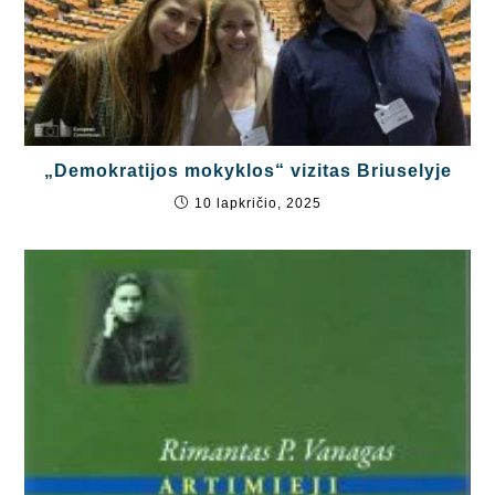
„Demokratijos mokyklos“ vizitas Briuselyje
10 lapkričio, 2025