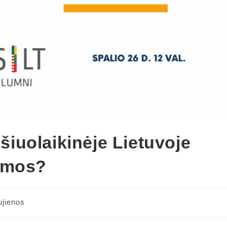
iuolaikinėje Lietuvoje
umos?
jienos