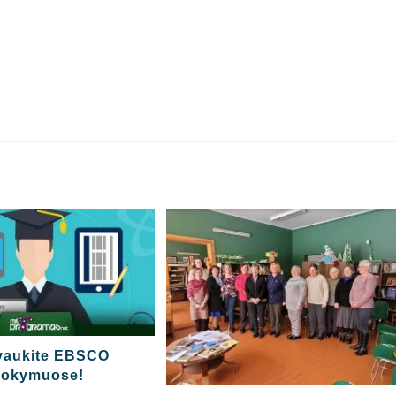
vaukite EBSCO
okymuose!