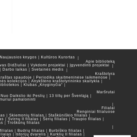
Naujausios knygos
Kultūros Kurortas
Apie biblioteką
vas Didžiuliai
Vykdomi projektai
Įgyvendinti projektai
Darbo laikas
Svetainės medis
Kraštotyra
kraštas spaudoje
Periodika skaitmeninėse laikmenose
nės kolekcijos
Anykštėno kraštotyrininko skaitykla
ibliotekos
Klubas „Knyginyčia“
Maršrutai
Nuo Daikslio iki Peslių
13 tiltų per Šventąją
muriui pamaloninti
Filialai
Renginiai filialuose
las
Skiemonių filialas
Staškūniškio filialas
as
Svirnų II filialas
Šerių filialas
Traupio filialas
as
Troškūnų filialas
ilialas
Budrių filialas
Burbiškio filialas
ilialas
Istorijų dvarelis
Kurklių II filialas