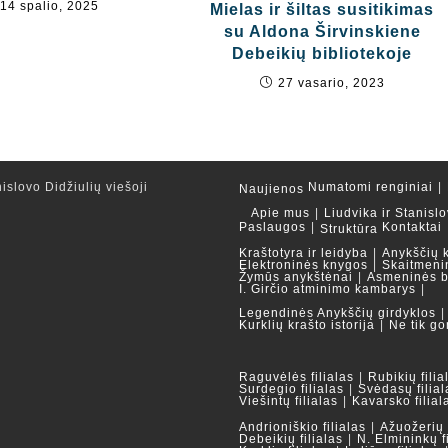
14 spalio, 2025
Mielas ir šiltas susitikimas
su Aldona Širvinskiene
Debeikių bibliotekoje
27 vasario, 2023
islovo Didžiulių viešoji
Numatomi renginiai
Naujienos
Apie mus
Liudvika ir Stanislo
Paslaugos
Kontaktai
Struktūra
Kraštotyra ir leidyba
Anykščių 
Elektroninės knygos
Skaitmeni
Žymūs anykštėnai
Asmeninės b
I. Girčio atminimo kambarys
Legendinės Anykščių girdyklos
Kurklių krašto istorija
Ne tik go
Raguvėlės filialas
Rubikių filia
Surdegio filialas
Svėdasų filial
Viešintų filialas
Kavarsko filial
Andrioniškio filialas
Ažuožerių f
Debeikių filialas
N. Elmininkų f