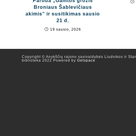
Paroda „Gamtos grožis
Broniaus Šablevičiaus
akimis“ ir susitikimas sausio
21 d.
19 sausio, 2026
Copyright © Anykščių rajono savivaldybės Liudvikos ir Stan
biblioteka 2022 Powered by
Getspace