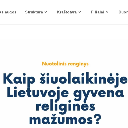
aslaugos
Struktūra
Kraštotyra
Filialai
Duom