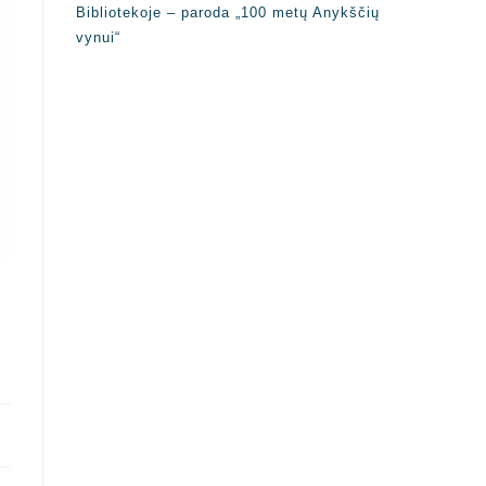
Bibliotekoje – paroda „100 metų Anykščių
vynui“