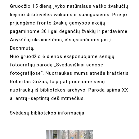
Gruodžio 15 dieną įvyko natūralaus vaško žvakučių
liejimo dirbtuvėlės vaikams ir suaugusiems. Prie jo
prijungėme fronto žvakių gamybos akciją –
pagaminome 30 ilgai degančių žvakių ir perdavėme
Anykščių ukrainietėms, išsiųsiančioms jas į
Bachmutą.
Nuo gruodžio 6 dienos eksponuojame senųjų
fotografijų parodą „Svėdasiškiai senose
fotografijose“. Nuotraukas mums atnešė kraštietis
Robertas Grižas, taip pat pridėjome senų
nuotraukų iš bibliotekos archyvo. Paroda apima XX
a. antrą–septintą dešimtmečius.
Svėdasų bibliotekos informacija