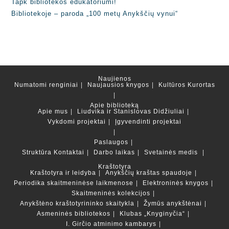
Tapk bibliotekos edukatoriumi!
Bibliotekoje – paroda „100 metų Anykščių vynui“
Naujienos
Numatomi renginiai
Naujausios knygos
Kultūros Kurortas
Apie biblioteką
Apie mus
Liudvika ir Stanislovas Didžiuliai
Vykdomi projektai
Įgyvendinti projektai
Paslaugos
Struktūra
Kontaktai
Darbo laikas
Svetainės medis
Kraštotyra
Kraštotyra ir leidyba
Anykščių kraštas spaudoje
Periodika skaitmeninėse laikmenose
Elektroninės knygos
Skaitmeninės kolekcijos
Anykštėno kraštotyrininko skaitykla
Žymūs anykštėnai
Asmeninės bibliotekos
Klubas „Knyginyčia“
I. Girčio atminimo kambarys