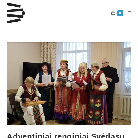
0
Adventiniai renginiai Svėdasų