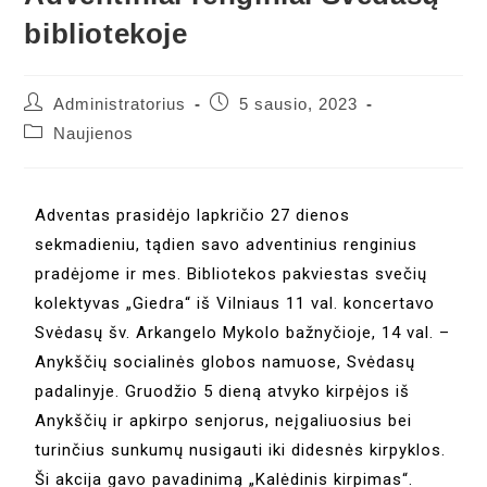
bibliotekoje
Administratorius
5 sausio, 2023
Naujienos
Adventas prasidėjo lapkričio 27 dienos
sekmadieniu, tądien savo adventinius renginius
pradėjome ir mes. Bibliotekos pakviestas svečių
kolektyvas „Giedra“ iš Vilniaus 11 val. koncertavo
Svėdasų šv. Arkangelo Mykolo bažnyčioje, 14 val. –
Anykščių socialinės globos namuose, Svėdasų
padalinyje. Gruodžio 5 dieną atvyko kirpėjos iš
Anykščių ir apkirpo senjorus, neįgaliuosius bei
turinčius sunkumų nusigauti iki didesnės kirpyklos.
Ši akcija gavo pavadinimą „Kalėdinis kirpimas“.