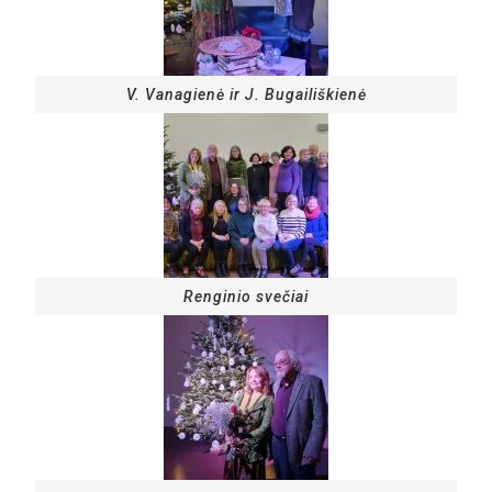
V. Vanagienė ir J. Bugailiškienė
Renginio svečiai