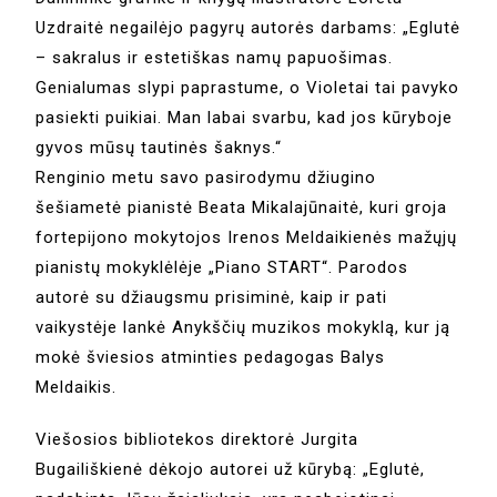
Uzdraitė negailėjo pagyrų autorės darbams: „Eglutė
– sakralus ir estetiškas namų papuošimas.
Genialumas slypi paprastume, o Violetai tai pavyko
pasiekti puikiai. Man labai svarbu, kad jos kūryboje
gyvos mūsų tautinės šaknys.“
Renginio metu savo pasirodymu džiugino
šešiametė pianistė Beata Mikalajūnaitė, kuri groja
fortepijono mokytojos Irenos Meldaikienės mažųjų
pianistų mokyklėlėje „Piano START“. Parodos
autorė su džiaugsmu prisiminė, kaip ir pati
vaikystėje lankė Anykščių muzikos mokyklą, kur ją
mokė šviesios atminties pedagogas Balys
Meldaikis.
Viešosios bibliotekos direktorė Jurgita
Bugailiškienė dėkojo autorei už kūrybą: „Eglutė,