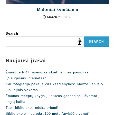
Maloniai kviečiame
March 21, 2023
Search
SEARCH
Naujausi įrašai
Žiūrėkite RRT parengtas skaitmenines pamokas
,,Saugesnis internetas“
Kai fotografija pakelia virš kasdienybės: Aloyzo Janušio
jubiliejinis vakaras
Žmonos receptų knyga „Lietuvos gaspadinė“ išversta į
anglų kalbą
Tapk bibliotekos edukatoriumi!
Bibliotekoje – paroda „100 metų Anykščių vynui“