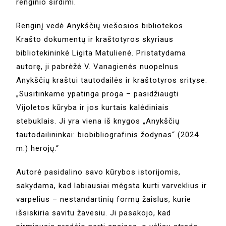
renginio širdimi.
Renginį vedė Anykščių viešosios bibliotekos
Krašto dokumentų ir kraštotyros skyriaus
bibliotekininkė Ligita Matulienė. Pristatydama
autorę, ji pabrėžė V. Vanagienės nuopelnus
Anykščių kraštui tautodailės ir kraštotyros srityse:
„Susitinkame ypatinga proga – pasidžiaugti
Vijoletos kūryba ir jos kurtais kalėdiniais
stebuklais. Ji yra viena iš knygos „Anykščių
tautodailininkai: biobibliografinis žodynas“ (2024
m.) herojų.“
Autorė pasidalino savo kūrybos istorijomis,
sakydama, kad labiausiai mėgsta kurti varveklius ir
varpelius – nestandartinių formų žaislus, kurie
išsiskiria savitu žavesiu. Ji pasakojo, kad