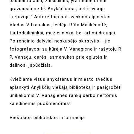
padabinta Jūsų žaisliukais, yra neabejotinai
gražiausia ne tik Anykščiuose, bet ir visoje
Lietuvoje.“ Autorę taip pat sveikino alpinistas
Vladas Vitkauskas, leidėja Rūta Malikėnaitė,
tautodailininkai, muziejininkai bei artimi draugai.
Po renginio dalyviai neskubėjo skirstytis – jie
fotografavosi su kūrėja V. Vanagiene ir rašytoju R.
P. Vanagu, darėsi asmenukes prie eglutės ir
dalinosi įspūdžiais.
Kviečiame visus anykštėnus ir miesto svečius
aplankyti Anykščių viešąją biblioteką ir pasigrožėti
unikaliomis V. Vanagienės rankų darbo nertomis
kalėdinėmis puošmenomis!
Viešosios bibliotekos informacija