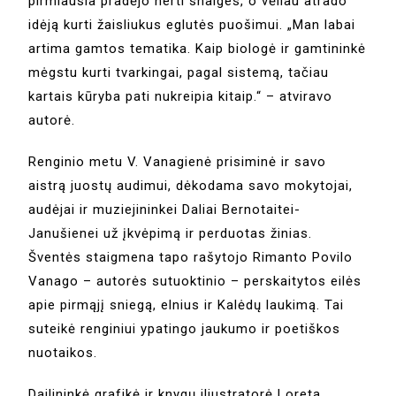
pirmiausia pradėjo nerti snaiges, o vėliau atrado
idėją kurti žaisliukus eglutės puošimui. „Man labai
artima gamtos tematika. Kaip biologė ir gamtininkė
mėgstu kurti tvarkingai, pagal sistemą, tačiau
kartais kūryba pati nukreipia kitaip.“ – atviravo
autorė.
Renginio metu V. Vanagienė prisiminė ir savo
aistrą juostų audimui, dėkodama savo mokytojai,
audėjai ir muziejininkei Daliai Bernotaitei-
Janušienei už įkvėpimą ir perduotas žinias.
Šventės staigmena tapo rašytojo Rimanto Povilo
Vanago – autorės sutuoktinio – perskaitytos eilės
apie pirmąjį sniegą, elnius ir Kalėdų laukimą. Tai
suteikė renginiui ypatingo jaukumo ir poetiškos
nuotaikos.
Dailininkė grafikė ir knygų iliustratorė Loreta