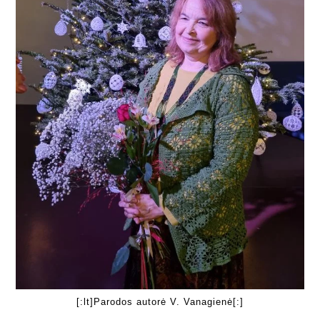
[:lt]Parodos autorė V. Vanagienė[:]