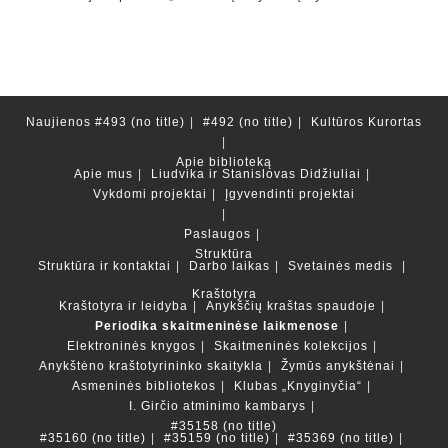
Naujienos
#493 (no title)
#492 (no title)
Kultūros Kurortas
Apie biblioteką
Apie mus
Liudvika ir Stanislovas Didžiuliai
Vykdomi projektai
Įgyvendinti projektai
Paslaugos
Struktūra
Struktūra ir kontaktai
Darbo laikas
Svetainės medis
Kraštotyra
Kraštotyra ir leidyba
Anykščių kraštas spaudoje
Periodika skaitmeninėse laikmenose
Elektroninės knygos
Skaitmeninės kolekcijos
Anykštėno kraštotyrininko skaitykla
Žymūs anykštėnai
Asmeninės bibliotekos
Klubas „Knyginyčia“
I. Girčio atminimo kambarys
#35158 (no title)
#35160 (no title)
#35159 (no title)
#35369 (no title)