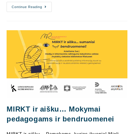
„Verba
Continue Reading
Kitaip“
Edukacija
Kurklių
Bibliotekoje
MIRKT ir aišku… Mokymai
pedagogams ir bendruomenei
MIRKT ir aišku... Pamokoms, kurios įkvepia! Mieli