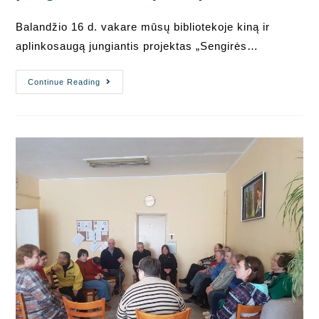
Balandžio 16 d. vakare mūsų bibliotekoje kiną ir
aplinkosaugą jungiantis projektas „Sengirės…
„Sengirės
Continue Reading
Kinas“
Pristato
Antrąjį
Programos
Filmą
–
„Upė“