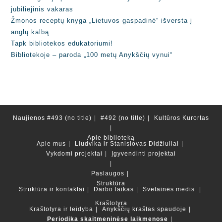
jubiliejinis vakaras
Žmonos receptų knyga „Lietuvos gaspadinė“ išversta į
anglų kalbą
Tapk bibliotekos edukatoriumi!
Bibliotekoje – paroda „100 metų Anykščių vynui“
Naujienos
#493 (no title)
#492 (no title)
Kultūros Kurortas
Apie biblioteką
Apie mus
Liudvika ir Stanislovas Didžiuliai
Vykdomi projektai
Įgyvendinti projektai
Paslaugos
Struktūra
Struktūra ir kontaktai
Darbo laikas
Svetainės medis
Kraštotyra
Kraštotyra ir leidyba
Anykščių kraštas spaudoje
Periodika skaitmeninėse laikmenose