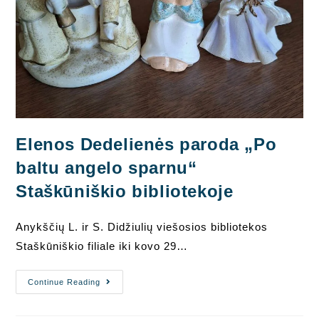
Elenos Dedelienės paroda „Po
baltu angelo sparnu“
Staškūniškio bibliotekoje
Anykščių L. ir S. Didžiulių viešosios bibliotekos
Staškūniškio filiale iki kovo 29…
Elenos
Continue Reading
Dedelienės
Paroda
„Po