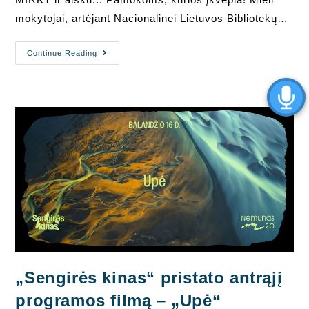
mokytojai, artėjant Nacionalinei Lietuvos Bibliotekų…
MIRKT
Continue Reading
Ir
Aišku…
Mokymai
Pedagogams
Ir
Bendruomenei
„Sengirės kinas“ pristato antrąjį
programos filmą – „Upė“