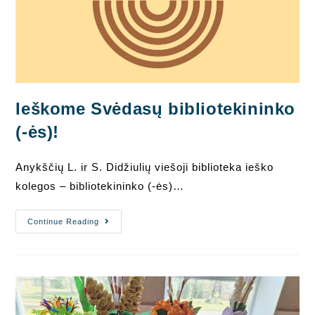
Ieškome Svėdasų bibliotekininko
(-ės)!
Anykščių L. ir S. Didžiulių viešoji biblioteka ieško
kolegos – bibliotekininko (-ės)…
Ieškome
Continue Reading
Svėdasų
Bibliotekininko
(-
Ės)!