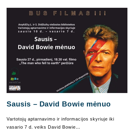
Baltu
Angelo
Sparnu“
Staškūniškio
Bibliotekoje
Sausis – David Bowie mėnuo
Vartotojų aptarnavimo ir informacijos skyriuje iki
vasario 7 d. veiks David Bowie…