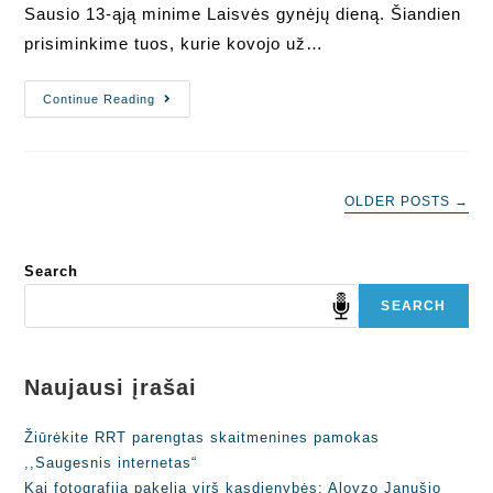
Sausio 13-ąją minime Laisvės gynėjų dieną. Šiandien
prisiminkime tuos, kurie kovojo už…
Laisvės
Continue Reading
Gynėjų
Diena
OLDER POSTS
→
Search
SEARCH
Naujausi įrašai
Žiūrėkite RRT parengtas skaitmenines pamokas
,,Saugesnis internetas“
Kai fotografija pakelia virš kasdienybės: Aloyzo Janušio