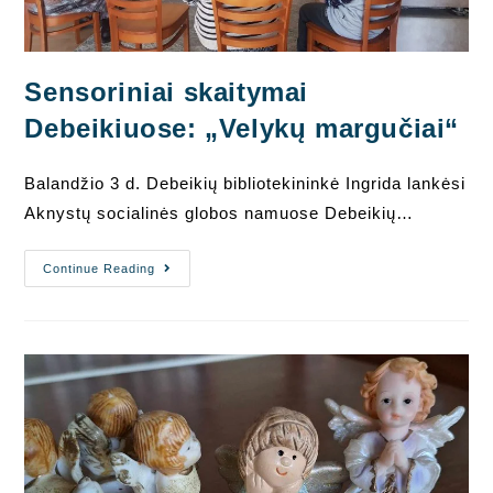
Sensoriniai skaitymai
Debeikiuose: „Velykų margučiai“
Balandžio 3 d. Debeikių bibliotekininkė Ingrida lankėsi
Aknystų socialinės globos namuose Debeikių…
Sensoriniai
Continue Reading
Skaitymai
Debeikiuose:
„Velykų
Margučiai“