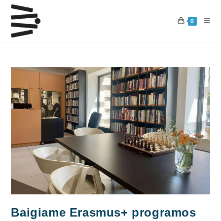
Skip
to
0
content
Baigiame Erasmus+ programos