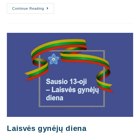
Sausis
Continue Reading
–
David
Bowie
Mėnuo
Laisvės gynėjų diena