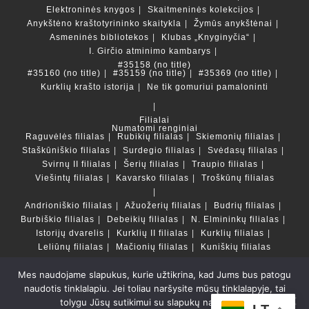
Elektroninės knygos
Skaitmeninės kolekcijos
Anykštėno kraštotyrininko skaitykla
Žymūs anykštėnai
Asmeninės bibliotekos
Klubas „Knyginyčia“
I. Girčio atminimo kambarys
#35158 (no title)
#35160 (no title)
#35159 (no title)
#35369 (no title)
Kurklių krašto istorija
Ne tik gomuriui pamaloninti
Filialai
Numatomi renginiai
Raguvėlės filialas
Rubikių filialas
Skiemonių filialas
Staškūniškio filialas
Surdegio filialas
Svėdasų filialas
Svirnų II filialas
Šerių filialas
Traupio filialas
Viešintų filialas
Kavarsko filialas
Troškūnų filialas
Andrioniškio filialas
Ažuožerių filialas
Budrių filialas
Burbiškio filialas
Debeikių filialas
N. Elmininkų filialas
Istorijų dvarelis
Kurklių II filialas
Kurklių filialas
Leliūnų filialas
Mačionių filialas
Kuniškių filialas
Mes naudojame slapukus, kurie užtikrina, kad Jums bus patogu
Duomenų bazės ir katalogai
naudotis tinklalapiu. Jei toliau naršysite mūsų tinklalapyje, tai
LT
tolygu Jūsų sutikimui su slapukų naudojimu.
Copyright © Anykščių rajono savivaldybės Liudvikos ir