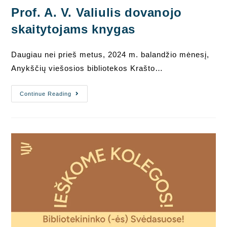
Prof. A. V. Valiulis dovanojo
skaitytojams knygas
Daugiau nei prieš metus, 2024 m. balandžio mėnesį,
Anykščių viešosios bibliotekos Krašto…
Prof.
Continue Reading
A.
V.
Valiulis
Dovanojo
Skaitytojams
Knygas