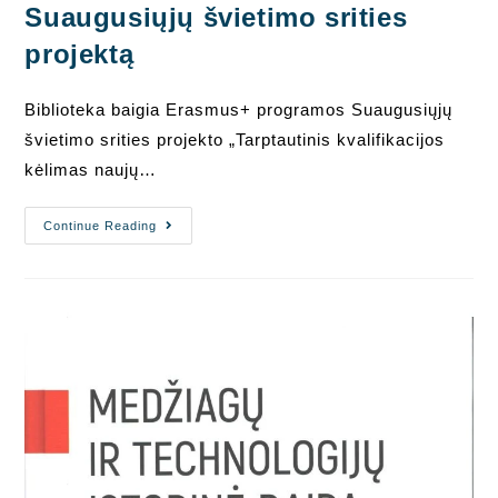
Suaugusiųjų švietimo srities
projektą
Biblioteka baigia Erasmus+ programos Suaugusiųjų
švietimo srities projekto „Tarptautinis kvalifikacijos
kėlimas naujų…
Baigiame
Continue Reading
Erasmus+
Programos
Suaugusiųjų
Švietimo
Srities
Projektą