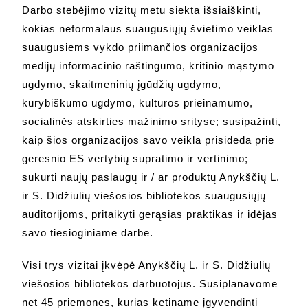
Darbo stebėjimo vizitų metu siekta išsiaiškinti,
kokias neformalaus suaugusiųjų švietimo veiklas
suaugusiems vykdo priimančios organizacijos
medijų informacinio raštingumo, kritinio mąstymo
ugdymo, skaitmeninių įgūdžių ugdymo,
kūrybiškumo ugdymo, kultūros prieinamumo,
socialinės atskirties mažinimo srityse; susipažinti,
kaip šios organizacijos savo veikla prisideda prie
geresnio ES vertybių supratimo ir vertinimo;
sukurti naujų paslaugų ir / ar produktų Anykščių L.
ir S. Didžiulių viešosios bibliotekos suaugusiųjų
auditorijoms, pritaikyti gerąsias praktikas ir idėjas
savo tiesioginiame darbe.
Visi trys vizitai įkvėpė Anykščių L. ir S. Didžiulių
viešosios bibliotekos darbuotojus. Susiplanavome
net 45 priemones, kurias ketiname įgyvendinti