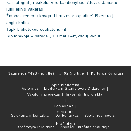
Kai fotografija pakelia virš kasdienybės: Aloyzo Janušio
jubiliejinis vakaras
Žmonos receptų knyga „Lietuvos gaspadinė“ išversta į
anglų kalbą
Tapk bibliotekos edukatoriumi!
Bibliotekoje – paroda „100 metų Anykščių vynui“
Naujienos
#493 (no title)
#492 (no title)
Kultūros Kurortas
Apie biblioteką
Apie mus
Liudvika ir Stanislovas Didžiuliai
Vykdomi projektai
Įgyvendinti projektai
Paslaugos
Struktūra
Struktūra ir kontaktai
Darbo laikas
Svetainės medis
Kraštotyra
Kraštotyra ir leidyba
Anykščių kraštas spaudoje