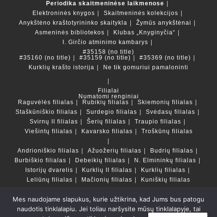
Periodika skaitmeninėse laikmenose
Elektroninės knygos
Skaitmeninės kolekcijos
Anykštėno kraštotyrininko skaitykla
Žymūs anykštėnai
Asmeninės bibliotekos
Klubas „Knyginyčia“
I. Girčio atminimo kambarys
#35158 (no title)
#35160 (no title)
#35159 (no title)
#35369 (no title)
Kurklių krašto istorija
Ne tik gomuriui pamaloninti
Filialai
Numatomi renginiai
Raguvėlės filialas
Rubikių filialas
Skiemonių filialas
Staškūniškio filialas
Surdegio filialas
Svėdasų filialas
Svirnų II filialas
Šerių filialas
Traupio filialas
Viešintų filialas
Kavarsko filialas
Troškūnų filialas
Andrioniškio filialas
Ažuožerių filialas
Budrių filialas
Burbiškio filialas
Debeikių filialas
N. Elmininkų filialas
Istorijų dvarelis
Kurklių II filialas
Kurklių filialas
Leliūnų filialas
Mačionių filialas
Kuniškių filialas
Mes naudojame slapukus, kurie užtikrina, kad Jums bus patogu
Duomenų bazės ir katalogai
naudotis tinklalapiu. Jei toliau naršysite mūsų tinklalapyje, tai
LT