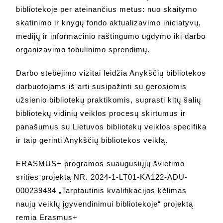
bibliotekoje per ateinančius metus: nuo skaitymo
skatinimo ir knygų fondo aktualizavimo iniciatyvų,
medijų ir informacinio raštingumo ugdymo iki darbo
organizavimo tobulinimo sprendimų.
Darbo stebėjimo vizitai leidžia Anykščių bibliotekos
darbuotojams iš arti susipažinti su gerosiomis
užsienio bibliotekų praktikomis, suprasti kitų šalių
bibliotekų vidinių veiklos procesų skirtumus ir
panašumus su Lietuvos bibliotekų veiklos specifika
ir taip gerinti Anykščių bibliotekos veiklą.
ERASMUS+ programos suaugusiųjų švietimo
srities projektą NR. 2024-1-LT01-KA122-ADU-
000239484 „Tarptautinis kvalifikacijos kėlimas
naujų veiklų įgyvendinimui bibliotekoje“ projektą
remia Erasmus+